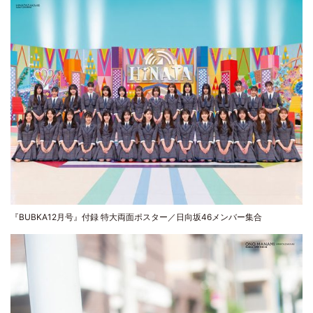
『BUBKA12月号』付録 特大両面ポスター／日向坂46メンバー集合