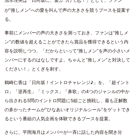
清水理央
は「日向坂に、愛ぶつけて恋！」として、ファン
が“推しメン”への愛を叫んで声の大きさを競うブースを提案す
る。
事前にメンバーの声の大きさを測っておき、ファンは“推しメ
ン”の数値を超えることができたら賞品を獲得できるという内
容を説明しつつ、「だからといって“推しメン”を声の小さいメ
ンバーにするのはなしですよ。ちゃんと“推しメン”と対決して
ください！」とくぎを刺す。
鶴崎仁香は「日向坂！イントロチャレンジ♪」を。「超イント
ロ」「逆再生」「ミックス」「鼻歌」の4つのジャンルの中か
ら出される5問のイントロ問題に5組ごと挑戦し、最も正解数
の多かったチームが“ひなあいオリジナルシール”をゲットでき
るという番組の人気企画を体験できるブースを提案。
さらに、
平岡海月
はメンバーが一斉に話した内容を聞き分