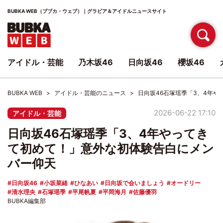
BUBKA WEB（ブブカ・ウェブ）｜グラビア＆アイドルニュースサイト
アイドル・芸能
乃木坂46
日向坂46
櫻坂46
BUBKA WEB
アイドル・芸能のニュース
日向坂46石塚瑶季「3、4年
2026-06-22 17:10
アイドル・芸能
日向坂46石塚瑶季「3、4年やってき
て初めて！」意外な初体験告白にメン
バー仰天
日向坂46
小坂菜緒
ひなあい
日向坂で会いましょう
オードリー
清水理央
石塚瑶季
平尾帆夏
平岡海月
佐藤優羽
BUBKA編集部