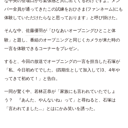
な中央の登場口から緊張感と共に出てくるわけですよ。メン
バー全員が通ってきたこの試練をおひさま(ファンネーム)にも
体験していただけたらなと思っております」と呼び掛けた。
そんな中、
佐藤優羽
が「ひなあいオープニングひとこと体
験」と題し、番組のオープニングと同じくカメラが来た時の
一言を体験できるコーナーをプレゼン。
すると、今回の放送でオープニングの一言を担当した石塚が
「私、今日初めてでした。(四期生として加入して)3、4年や
ってきて初めて！」と告白。
一同が驚く中、若林正恭が「家族にも言われていたでしょ
う？ 『あんた、やんないね』って」と尋ねると、石塚は
「言われてました…」とはにかみ笑いを誘った。