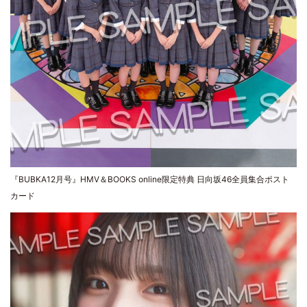
『BUBKA12月号』HMV＆BOOKS online限定特典 日向坂46全員集合ポスト
カード