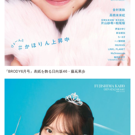
『BRODY6月号』表紙を飾る日向坂46・藤嶌果歩