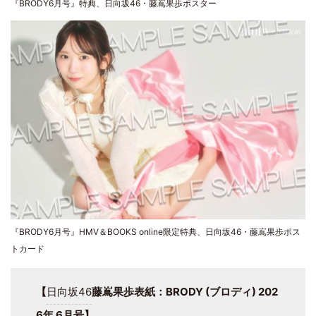
『BRODY6月号』特典、日向坂46・藤嶌果歩ポスター
『BRODY6月号』HMV＆BOOKS online限定特典、日向坂46・藤嶌果歩ポス
トカード
【
日向坂46
藤嶌果歩表紙：BRODY (ブロディ) 202
6年 6月号】