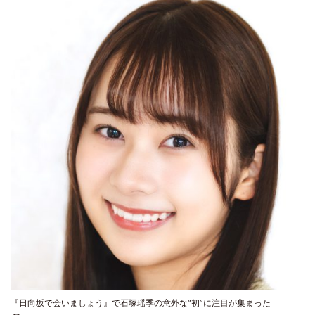
『日向坂で会いましょう』で石塚瑶季の意外な“初”に注目が集まった