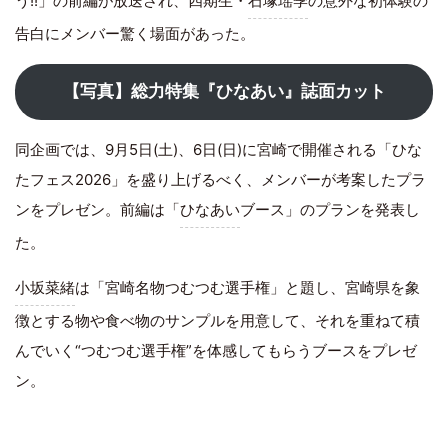
う!!」の前編が放送され、四期生・
石塚瑶季
の意外な初体験の
告白にメンバー驚く場面があった。
【写真】総力特集『ひなあい』誌面カット
同企画では、9月5日(土)、6日(日)に宮崎で開催される「ひな
たフェス2026」を盛り上げるべく、メンバーが考案したプラ
ンをプレゼン。前編は「
ひなあい
ブース」のプランを発表し
た。
小坂菜緒
は「宮崎名物つむつむ選手権」と題し、宮崎県を象
徴とする物や食べ物のサンプルを用意して、それを重ねて積
んでいく“つむつむ選手権”を体感してもらうブースをプレゼ
ン。