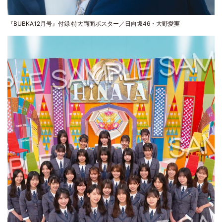
『BUBKA12月号』付録 特大両面ポスター／日向坂46・大野愛実