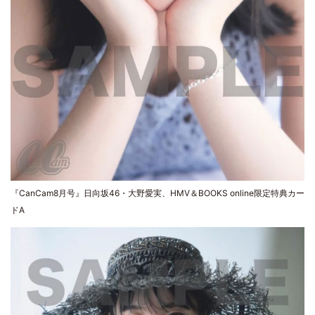
『CanCam8月号』日向坂46・大野愛実、HMV＆BOOKS online限定特典カー
ドA