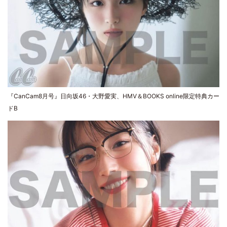
『CanCam8月号』日向坂46・大野愛実、HMV＆BOOKS online限定特典カー
ドB