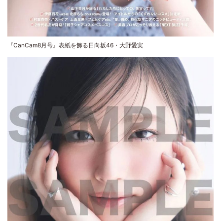
『CanCam8月号』表紙を飾る日向坂46・大野愛実