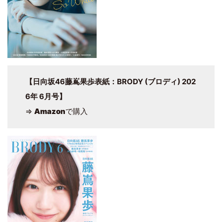
【日向坂46藤嶌果歩表紙：BRODY (ブロディ) 202
6年 6月号】
⇒
Amazon
で購入