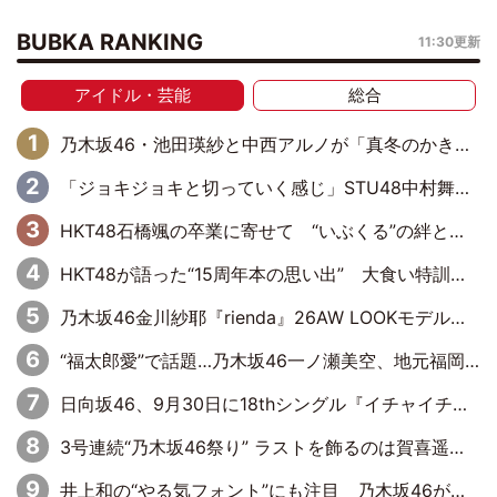
BUBKA RANKING
11:30更新
アイドル・芸能
総合
乃木坂46・池田瑛紗と中西アルノが「真冬のかき氷」騒動で火花散らす！ 因縁の裏にあるのは、逆境をともに“凌”ぐ似た者同士の絆
「ジョキジョキと切っていく感じ」STU48中村舞、新しい挑戦は自らの手で
HKT48石橋颯の卒業に寄せて “いぶくる”の絆と後輩・龍頭綺音の決意
HKT48が語った“15周年本の思い出” 大食い特訓・守護霊企画・制服グラビア…盛りだくさんの裏話
乃木坂46金川紗耶『rienda』26AW LOOKモデルに就任
“福太郎愛”で話題…乃木坂46一ノ瀬美空、地元福岡『めんべい25周年トップサポーター』に就任
日向坂46、9月30日に18thシングル『イチャイチャ虫』の発売決定！ フォーメーションは『日向坂で会いましょう』にて発表
3号連続“乃木坂46祭り” ラストを飾るのは賀喜遥香…5年ぶりの登場に「5年分大人になった私を見ていただけたら」
井上和の“やる気フォント”にも注目 乃木坂46が挑んだ書道パフォーマンスの舞台裏