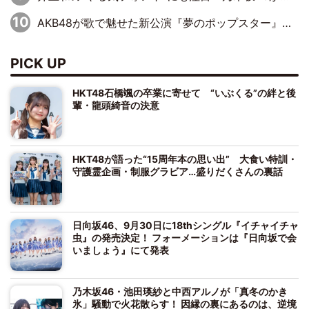
AKB48が歌で魅せた新公演『夢のポップスター』 初日から全身全霊のステージ
PICK UP
HKT48石橋颯の卒業に寄せて “いぶくる”の絆と後
輩・龍頭綺音の決意
HKT48が語った“15周年本の思い出” 大食い特訓・
守護霊企画・制服グラビア…盛りだくさんの裏話
日向坂46、9月30日に18thシングル『イチャイチャ
虫』の発売決定！ フォーメーションは『日向坂で会
いましょう』にて発表
乃木坂46・池田瑛紗と中西アルノが「真冬のかき
氷」騒動で火花散らす！ 因縁の裏にあるのは、逆境