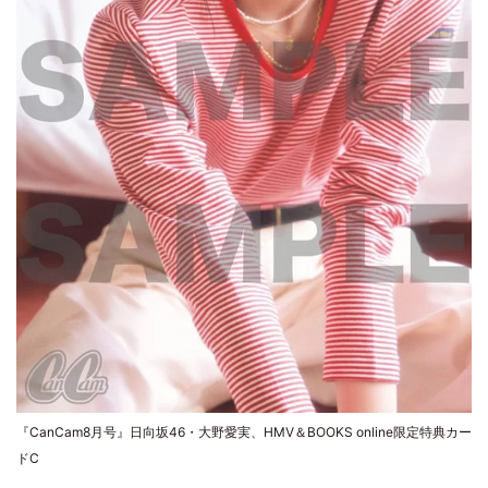
『CanCam8月号』日向坂46・大野愛実、HMV＆BOOKS online限定特典カー
ドC