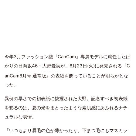
今年3月ファッション誌『CanCam』専属モデルに就任したば
かりの
日向坂46
・
大野愛実
が、6月23日(火)に発売される『C
anCam8月号 通常版』の表紙を飾っていることが明らかとな
った。
異例の早さでの初表紙に抜擢された大野。記念すべき初表紙
を彩るのは、夏の光をまとったような素肌感にあふれるナチ
ュラルな表情。
「いつもより眉毛の色が薄かったり、下まつ毛にもマスカラ