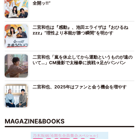
全開ッ!!”
二宮和也は『感動』、池田エライザは『おひるね
zzz』“理性より本能が勝つ瞬間”を明かす
二宮和也「嵐を休止してから運動というものが遠の
いて…」CM撮影で太極拳に挑戦→足がパンパン
二宮和也、2025年はファンと会う機会を増やす
MAGAZINE&BOOKS