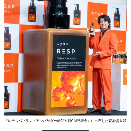
『レチスパブランドアンバサダー就任＆新CM発表会』に出席した森本慎太郎