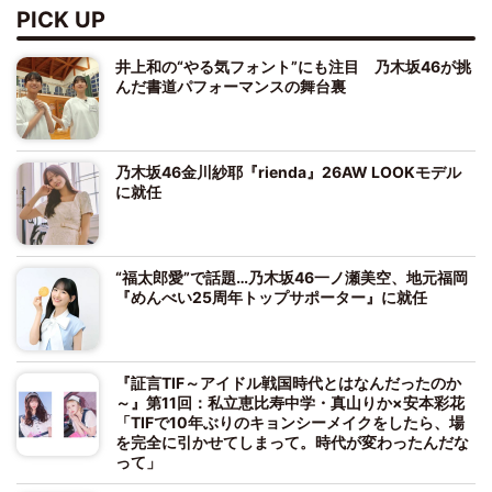
PICK UP
井上和の“やる気フォント”にも注目 乃木坂46が挑
んだ書道パフォーマンスの舞台裏
乃木坂46金川紗耶『rienda』26AW LOOKモデル
に就任
“福太郎愛”で話題…乃木坂46一ノ瀬美空、地元福岡
『めんべい25周年トップサポーター』に就任
『証言TIF～アイドル戦国時代とはなんだったのか
～』第11回：私立恵比寿中学・真山りか×安本彩花
「TIFで10年ぶりのキョンシーメイクをしたら、場
を完全に引かせてしまって。時代が変わったんだな
って」