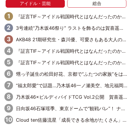
アイドル・芸能
総合
『証言TIF～アイドル戦国時代とはなんだったのか～』第6回：でんぱ組.inc・古川未鈴×相沢梨紗「『ハロプロやりたかったな』って言ったら、夢眠ねむさんに『てめえはでんぱ組．incなんだよ！』って肩パンされて(笑)」
3号連続“乃木坂46祭り” ラストを飾るのは賀喜遥香…5年ぶりの登場に「5年分大人になった私を見ていただけたら」
AKB48 21期研究生・森川優、可愛さもある大人の女性に
『証言TIF～アイドル戦国時代とはなんだったのか～』第11回：私立恵比寿中学・真山りか×安本彩花「TIFで10年ぶりのキョンシーメイクをしたら、場を完全に引かせてしまって。時代が変わったんだなって」
『証言TIF～アイドル戦国時代とはなんだったのか～』第10回：さくら学院・武藤彩未×飯田らうら「正直、中3で辞めるというのを信じてなくて。そう言われてはいたけど、嘘でしょって」
甥っ子誕生の松田好花、京都で“ふたつの家族”をはしご！ “母”黒谷友香に見送られ、“父”松岡昌宏とはハシゴ酒
“福太郎愛”で話題…乃木坂46一ノ瀬美空、地元福岡『めんべい25周年トップサポーター』に就任
乃木坂46×ビルディバイドTCG Vol.2公開 賀喜遥香＆田村真佑が『京まふ』ステージに登壇
日向坂46石塚瑶季、東京ドームで“観戦バレ”！ ナイツ・塙も認めた「巨人に詳しすぎるアイドル」は元VENUSスクール生で杉内コーチ推し⁉
Cloud ten佐藤流星「成長できる余地がたくさん」、本田高優「何度見ても飽きない公演に」