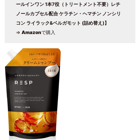
ールインワン 1本7役（トリートメント不要）レチ
ノールカプセル配合 ケラチン・ヘマチン ノンシリ
コン ライラック&ベルガモット (詰め替え)】
⇒
Amazon
で購入