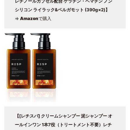
レチノールカプセル配合 ケラチン・ヘマチン ノン
シリコン ライラック&ベルガモット (390g×2)】
⇒
Amazon
で購入
【[レチスパ] クリームシャンプー 泥シャンプー オ
ールインワン 1本7役（トリートメント不要）レチ