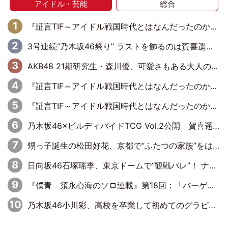
アイドル・芸能
総合
『証言TIF～アイドル戦国時代とはなんだったのか～』第6回：でんぱ組.inc・古川未鈴×相沢梨紗「『ハロプロやりたかったな』って言ったら、夢眠ねむさんに『てめえはでんぱ組．incなんだよ！』って肩パンされて(笑)」
3号連続“乃木坂46祭り” ラストを飾るのは賀喜遥香…5年ぶりの登場に「5年分大人になった私を見ていただけたら」
AKB48 21期研究生・森川優、可愛さもある大人の女性に
『証言TIF～アイドル戦国時代とはなんだったのか～』第11回：私立恵比寿中学・真山りか×安本彩花「TIFで10年ぶりのキョンシーメイクをしたら、場を完全に引かせてしまって。時代が変わったんだなって」
『証言TIF～アイドル戦国時代とはなんだったのか～』第10回：さくら学院・武藤彩未×飯田らうら「正直、中3で辞めるというのを信じてなくて。そう言われてはいたけど、嘘でしょって」
乃木坂46×ビルディバイドTCG Vol.2公開 賀喜遥香＆田村真佑が『京まふ』ステージに登壇
甥っ子誕生の松田好花、京都で“ふたつの家族”をはしご！ “母”黒谷友香に見送られ、“父”松岡昌宏とはハシゴ酒
日向坂46石塚瑶季、東京ドームで“観戦バレ”！ ナイツ・塙も認めた「巨人に詳しすぎるアイドル」は元VENUSスクール生で杉内コーチ推し⁉
『僕青 須永心海のソロ連載』第18回：「バーゲンセールハンターみうな inしまむら」編
乃木坂46小川彩、高校を卒業して初めてのグラビア「大人になった感じがしました(笑)」