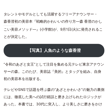
タレントやモデルとしても活躍するフリーアナウンサー・
森香澄
初の美容本『戦略的かわいいの作り方―森 香澄のかし
こい美容メソッド―』(小学館)が、9月1日(火)に発売されるこ
とが決定した。
【写真】人魚のような森香澄
“令和のあざと女王”として注目を集める元テレビ東京アナウン
サーの森。このたび、美容誌『美的』とタッグを組み、自身
初の美容本を出版する。
テレビやSNSで話題を呼ぶ森の“あざとかわいさ”の魅力の裏側
には、徹底した美への試行錯誤と磨き上げられたロジックが
あった。本書では、30代に突入し、より美しさに磨きをかけ