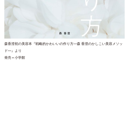
森香澄初の美容本『戦略的かわいいの作り方―森 香澄のかしこい美容メソッ
ド―』より
発売＝小学館