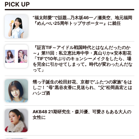
PICK UP
“福太郎愛”で話題…乃木坂46一ノ瀬美空、地元福岡
『めんべい25周年トップサポーター』に就任
『証言TIF～アイドル戦国時代とはなんだったのか
～』第11回：私立恵比寿中学・真山りか×安本彩花
「TIFで10年ぶりのキョンシーメイクをしたら、場
を完全に引かせてしまって。時代が変わったんだな
って」
甥っ子誕生の松田好花、京都で“ふたつの家族”をは
しご！ “母”黒谷友香に見送られ、“父”松岡昌宏とは
ハシゴ酒
AKB48 21期研究生・森川優、可愛さもある大人の
女性に