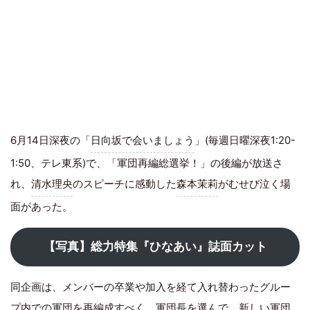
6月14日深夜の「
日向坂で会いましょう
」(毎週日曜深夜1:20-
1:50、テレ東系)で、「軍団再編総選挙！」の後編が放送さ
れ、
清水理央
のスピーチに感動した
森本茉莉
がむせび泣く場
面があった。
【写真】総力特集『ひなあい』誌面カット
同企画は、メンバーの卒業や加入を経て入れ替わったグルー
プ内での軍団を再編成すべく、軍団長を選んで、新しい軍団