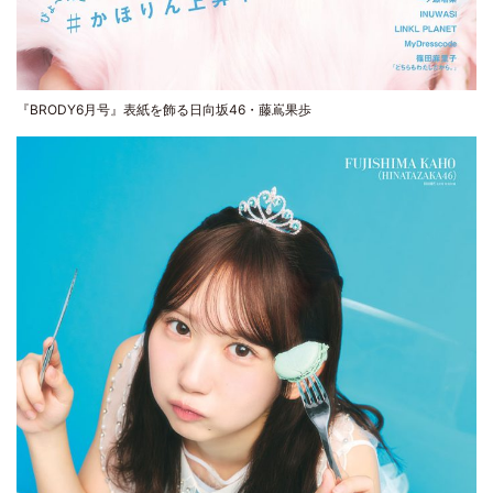
『BRODY6月号』表紙を飾る日向坂46・藤嶌果歩