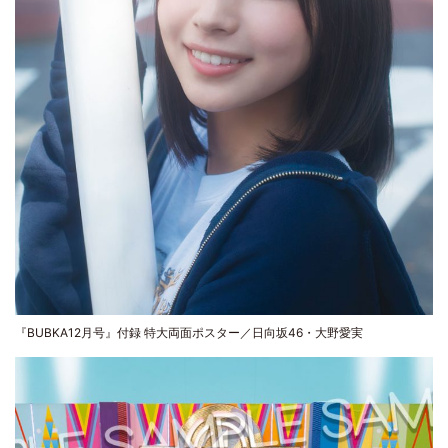
『BUBKA12月号』付録 特大両面ポスター／日向坂46・大野愛実