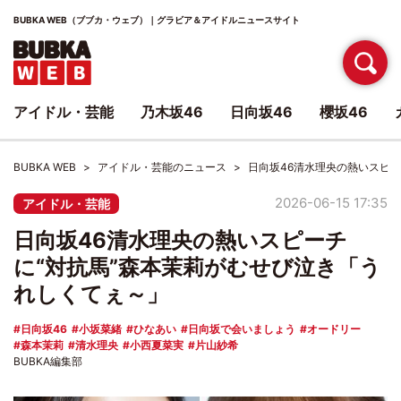
BUBKA WEB（ブブカ・ウェブ）｜グラビア＆アイドルニュースサイト
アイドル・芸能
乃木坂46
日向坂46
櫻坂46
BUBKA WEB
アイドル・芸能のニュース
日向坂46清水理央の熱いスピ
2026-06-15 17:35
アイドル・芸能
日向坂46清水理央の熱いスピーチ
に“対抗馬”森本茉莉がむせび泣き「う
れしくてぇ～」
日向坂46
小坂菜緒
ひなあい
日向坂で会いましょう
オードリー
森本茉莉
清水理央
小西夏菜実
片山紗希
BUBKA編集部