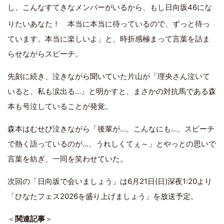
し、こんなすてきなメンバーがいるから、もし
日向坂46
にな
りたいあなた！ 本当に本当に待っているので、ずっと待っ
ています。本当に楽しいよ」と、時折感極まって言葉を詰ま
らせながらスピーチ。
先刻に続き、泣きながら聞いていた片山が「理央さん泣いて
いると、私も涙出る…」と明かすと、まさかの対抗馬である森
本も号泣していることが発覚。
森本はむせび泣きながら「後輩が…、こんなにも…、スピーチ
で熱く語っているのが…、うれしくてぇ～」とやっとの思いで
言葉を紡ぎ、一同を笑わせていた。
次回の「日向坂で会いましょう」は6月21日(日)深夜1:20より
「ひなたフェス2026を盛り上げましょう」を放送予定。
＜
関連記事
＞