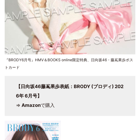
『BRODY6月号』HMV＆BOOKS online限定特典、日向坂46・藤嶌果歩ポス
トカード
【日向坂46藤嶌果歩表紙：BRODY (ブロディ) 202
6年 6月号】
⇒
Amazon
で購入