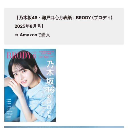
【
乃木坂46・瀬戸口心月表紙：BRODY (ブロディ)
2025年8月号
】
⇒
Amazon
で購入