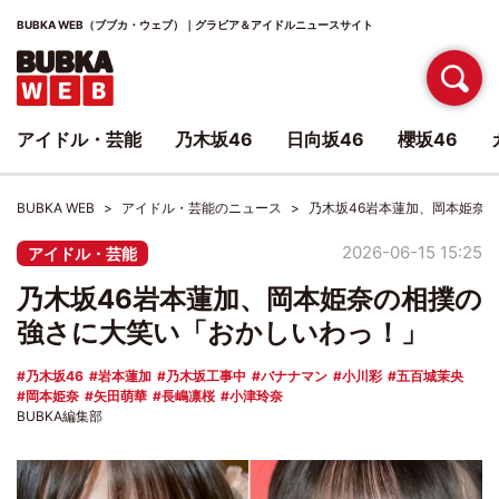
BUBKA WEB（ブブカ・ウェブ）｜グラビア＆アイドルニュースサイト
アイドル・芸能
乃木坂46
日向坂46
櫻坂46
BUBKA WEB
アイドル・芸能のニュース
乃木坂46岩本蓮加、岡本姫奈
2026-06-15 15:25
アイドル・芸能
乃木坂46岩本蓮加、岡本姫奈の相撲の
強さに大笑い「おかしいわっ！」
乃木坂46
岩本蓮加
乃木坂工事中
バナナマン
小川彩
五百城茉央
岡本姫奈
矢田萌華
長嶋凛桜
小津玲奈
BUBKA編集部