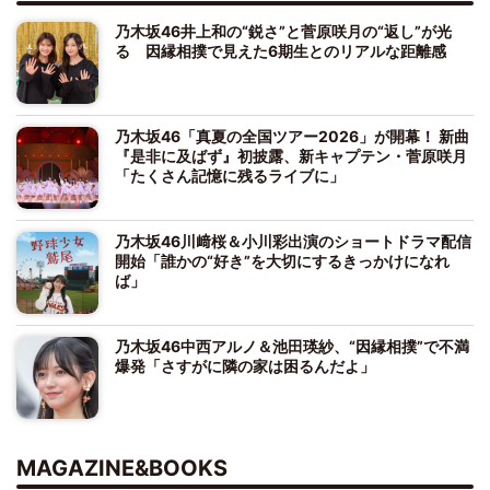
乃木坂46井上和の“鋭さ”と菅原咲月の“返し”が光
る 因縁相撲で見えた6期生とのリアルな距離感
乃木坂46「真夏の全国ツアー2026」が開幕！ 新曲
『是非に及ばず』初披露、新キャプテン・菅原咲月
「たくさん記憶に残るライブに」
乃木坂46川﨑桜＆小川彩出演のショートドラマ配信
開始「誰かの“好き”を大切にするきっかけになれ
ば」
乃木坂46中西アルノ＆池田瑛紗、“因縁相撲”で不満
爆発「さすがに隣の家は困るんだよ」
MAGAZINE&BOOKS