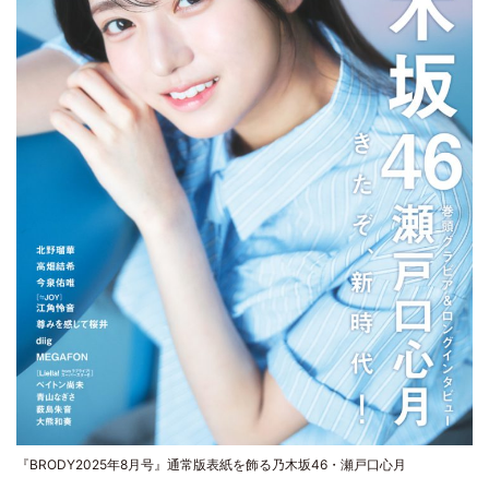
『BRODY2025年8月号』通常版表紙を飾る乃木坂46・瀬戸口心月