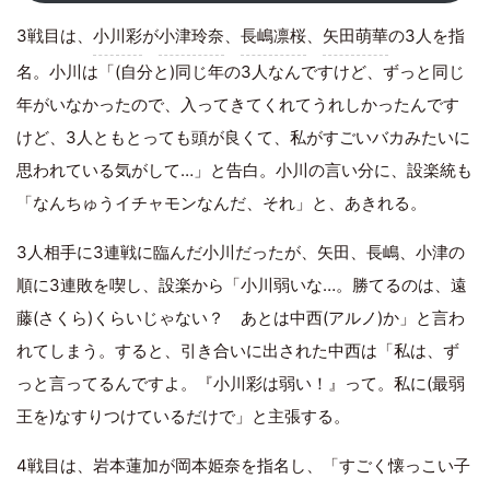
3戦目は、
小川彩
が
小津玲奈
、
長嶋凛桜
、
矢田萌華
の3人を指
名。小川は「(自分と)同じ年の3人なんですけど、ずっと同じ
年がいなかったので、入ってきてくれてうれしかったんです
けど、3人ともとっても頭が良くて、私がすごいバカみたいに
思われている気がして…」と告白。小川の言い分に、設楽統も
「なんちゅうイチャモンなんだ、それ」と、あきれる。
3人相手に3連戦に臨んだ小川だったが、矢田、長嶋、小津の
順に3連敗を喫し、設楽から「小川弱いな…。勝てるのは、遠
藤(さくら)くらいじゃない？ あとは中西(アルノ)か」と言わ
れてしまう。すると、引き合いに出された中西は「私は、ず
っと言ってるんですよ。『小川彩は弱い！』って。私に(最弱
王を)なすりつけているだけで」と主張する。
4戦目は、岩本蓮加が岡本姫奈を指名し、「すごく懐っこい子