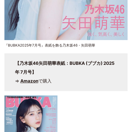
『BUBKA2025年7月号』表紙を飾る乃木坂46・矢田萌華
【乃木坂46矢田萌華表紙：BUBKA (ブブカ) 2025
年 7月号】
⇒
Amazon
で購入