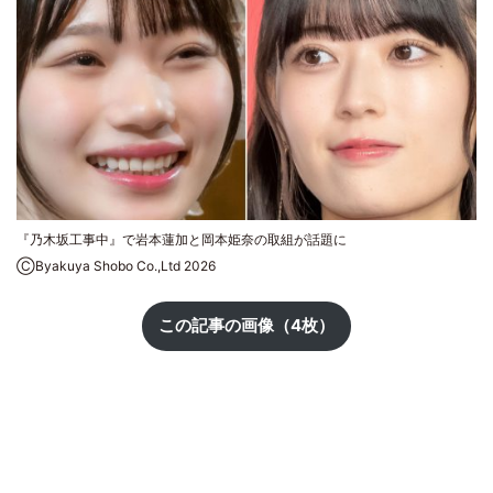
『乃木坂工事中』で岩本蓮加と岡本姫奈の取組が話題に
ⒸByakuya Shobo Co.,Ltd 2026
この記事の画像（4枚）