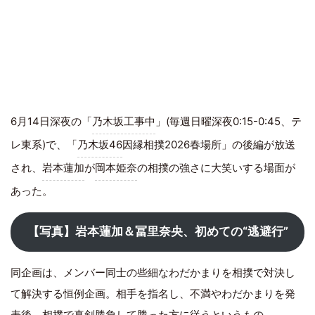
6月14日深夜の「
乃木坂工事中
」(毎週日曜深夜0:15-0:45、テ
レ東系)で、「
乃木坂46
因縁相撲2026春場所」の後編が放送
され、
岩本蓮加
が
岡本姫奈
の相撲の強さに大笑いする場面が
あった。
【写真】岩本蓮加＆冨里奈央、初めての“逃避行”
同企画は、メンバー同士の些細なわだかまりを相撲で対決し
て解決する恒例企画。相手を指名し、不満やわだかまりを発
表後、相撲で真剣勝負して勝った方に従うというもの。