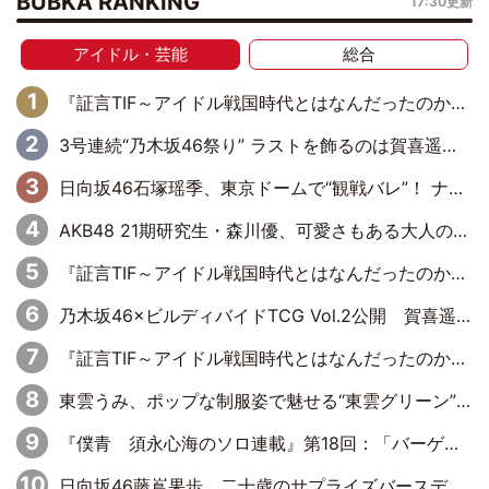
BUBKA RANKING
17:30更新
アイドル・芸能
総合
『証言TIF～アイドル戦国時代とはなんだったのか～』第6回：でんぱ組.inc・古川未鈴×相沢梨紗「『ハロプロやりたかったな』って言ったら、夢眠ねむさんに『てめえはでんぱ組．incなんだよ！』って肩パンされて(笑)」
3号連続“乃木坂46祭り” ラストを飾るのは賀喜遥香…5年ぶりの登場に「5年分大人になった私を見ていただけたら」
日向坂46石塚瑶季、東京ドームで“観戦バレ”！ ナイツ・塙も認めた「巨人に詳しすぎるアイドル」は元VENUSスクール生で杉内コーチ推し⁉
AKB48 21期研究生・森川優、可愛さもある大人の女性に
『証言TIF～アイドル戦国時代とはなんだったのか～』第10回：さくら学院・武藤彩未×飯田らうら「正直、中3で辞めるというのを信じてなくて。そう言われてはいたけど、嘘でしょって」
乃木坂46×ビルディバイドTCG Vol.2公開 賀喜遥香＆田村真佑が『京まふ』ステージに登壇
『証言TIF～アイドル戦国時代とはなんだったのか～』第8回：Negicco・Nao☆×Megu×Kaede「東京からオファーが来たのと、梨の皮剥きとどっちが大事なんだって」
東雲うみ、ポップな制服姿で魅せる“東雲グリーン”の正体
『僕青 須永心海のソロ連載』第18回：「バーゲンセールハンターみうな inしまむら」編
日向坂46藤嶌果歩、二十歳のサプライズバースデーに大喜び「頼られる先輩になれるように努力していきたい」