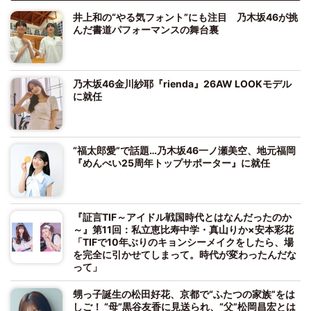
井上和の“やる気フォント”にも注目 乃木坂46が挑
んだ書道パフォーマンスの舞台裏
乃木坂46金川紗耶『rienda』26AW LOOKモデル
に就任
“福太郎愛”で話題…乃木坂46一ノ瀬美空、地元福岡
『めんべい25周年トップサポーター』に就任
『証言TIF～アイドル戦国時代とはなんだったのか
～』第11回：私立恵比寿中学・真山りか×安本彩花
「TIFで10年ぶりのキョンシーメイクをしたら、場
を完全に引かせてしまって。時代が変わったんだな
って」
甥っ子誕生の松田好花、京都で“ふたつの家族”をは
しご！ “母”黒谷友香に見送られ、“父”松岡昌宏とは