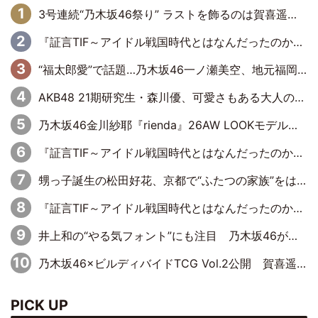
3号連続“乃木坂46祭り” ラストを飾るのは賀喜遥香…5年ぶりの登場に「5年分大人になった私を見ていただけたら」
『証言TIF～アイドル戦国時代とはなんだったのか～』第6回：でんぱ組.inc・古川未鈴×相沢梨紗「『ハロプロやりたかったな』って言ったら、夢眠ねむさんに『てめえはでんぱ組．incなんだよ！』って肩パンされて(笑)」
“福太郎愛”で話題…乃木坂46一ノ瀬美空、地元福岡『めんべい25周年トップサポーター』に就任
AKB48 21期研究生・森川優、可愛さもある大人の女性に
乃木坂46金川紗耶『rienda』26AW LOOKモデルに就任
『証言TIF～アイドル戦国時代とはなんだったのか～』第11回：私立恵比寿中学・真山りか×安本彩花「TIFで10年ぶりのキョンシーメイクをしたら、場を完全に引かせてしまって。時代が変わったんだなって」
甥っ子誕生の松田好花、京都で“ふたつの家族”をはしご！ “母”黒谷友香に見送られ、“父”松岡昌宏とはハシゴ酒
『証言TIF～アイドル戦国時代とはなんだったのか～』第10回：さくら学院・武藤彩未×飯田らうら「正直、中3で辞めるというのを信じてなくて。そう言われてはいたけど、嘘でしょって」
井上和の“やる気フォント”にも注目 乃木坂46が挑んだ書道パフォーマンスの舞台裏
乃木坂46×ビルディバイドTCG Vol.2公開 賀喜遥香＆田村真佑が『京まふ』ステージに登壇
PICK UP