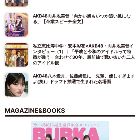
AKB48向井地美音「向かい風もいつか追い風にな
る」【卒業スピーチ全文】
私立恵比寿中学・安本彩花×AKB48・向井地美音イ
ンタビュー（1）｜「平成と令和のアイドルって特
徴が違う」合わせて30年、最前線で戦い抜いた二人
のアイドル観
AKB48八木愛月、佐藤綺星に「先輩、優しすぎます
よ(笑)」ドラフト抽選で生まれた名場面
MAGAZINE&BOOKS