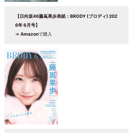
【日向坂46藤嶌果歩表紙：BRODY (ブロディ) 202
6年 6月号】
⇒
Amazon
で購入