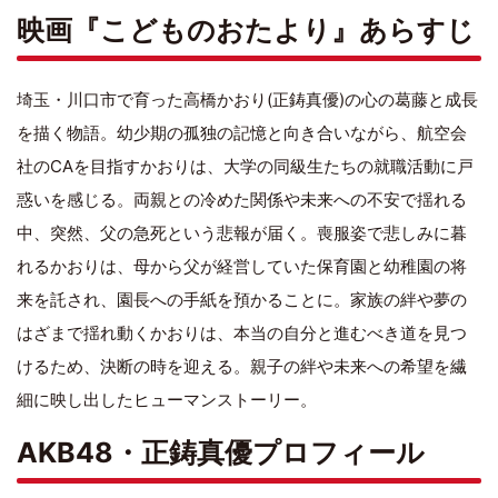
映画『こどものおたより』あらすじ
埼玉・川口市で育った高橋かおり(正鋳真優)の心の葛藤と成長
を描く物語。幼少期の孤独の記憶と向き合いながら、航空会
社のCAを目指すかおりは、大学の同級生たちの就職活動に戸
惑いを感じる。両親との冷めた関係や未来への不安で揺れる
中、突然、父の急死という悲報が届く。喪服姿で悲しみに暮
れるかおりは、母から父が経営していた保育園と幼稚園の将
来を託され、園長への手紙を預かることに。家族の絆や夢の
はざまで揺れ動くかおりは、本当の自分と進むべき道を見つ
けるため、決断の時を迎える。親子の絆や未来への希望を繊
細に映し出したヒューマンストーリー。
AKB48・正鋳真優プロフィール