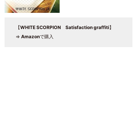
【
WHITE SCORPION Satisfaction graffiti
】
⇒
Amazon
で購入