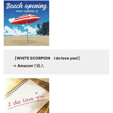
【
WHITE SCORPION I do love you!
】
⇒
Amazon
で購入