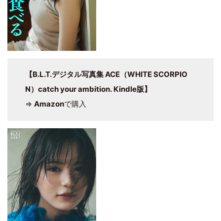
【B.L.T.デジタル写真集 ACE（WHITE SCORPIO
N）catch your ambition. Kindle版】
⇒
Amazon
で購入