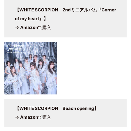
【WHITE SCORPION 2ndミニアルバム『Corner
of my heart』】
⇒
Amazon
で購入
【WHITE SCORPION Beach opening】
⇒
Amazon
で購入