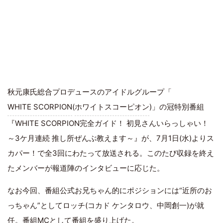
秋元康氏総合プロデュースのアイドルグループ「
WHITE SCORPION
(
ホワイトスコーピオン
)」の冠特別番組
『WHITE SCORPION完全ガイド！ 初見さんいらっしゃい！
～3ケ月連続 推し所ぜんぶ教えます～』が、7月1日(水)よりス
カパー！で全3回にわたって放送される。このたび収録を終え
たメンバーが報道陣のインタビューに応じた。
なお今回、番組公式お兄ちゃん的にポジションには“近所のお
っちゃん”としてロッチ(コカド ケンタロウ、中岡創一)が就
任。番組MCとして番組を盛り上げた。