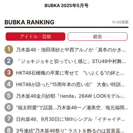
BUBKA 2025年5月号
BUBKA RANKING
11:30更新
アイドル・芸能
総合
乃木坂46・池田瑛紗と中西アルノが「真冬のかき氷」騒動で火花散らす！ 因縁の裏にあるのは、逆境をともに“凌”ぐ似た者同士の絆
「ジョキジョキと切っていく感じ」STU48中村舞、新しい挑戦は自らの手で
HKT48石橋颯の卒業に寄せて “いぶくる”の絆と後輩・龍頭綺音の決意
HKT48が語った“15周年本の思い出” 大食い特訓・守護霊企画・制服グラビア…盛りだくさんの裏話
乃木坂46金川紗耶『rienda』26AW LOOKモデルに就任
“福太郎愛”で話題…乃木坂46一ノ瀬美空、地元福岡『めんべい25周年トップサポーター』に就任
日向坂46、9月30日に18thシングル『イチャイチャ虫』の発売決定！ フォーメーションは『日向坂で会いましょう』にて発表
3号連続“乃木坂46祭り” ラストを飾るのは賀喜遥香…5年ぶりの登場に「5年分大人になった私を見ていただけたら」