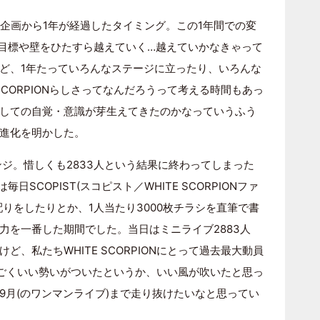
ンジ企画から1年が経過したタイミング。この1年間での変
の目標や壁をひたすら越えていく…越えていかなきゃって
ど、1年たっていろんなステージに立ったり、いろんな
SCORPIONらしさってなんだろうって考える時間もあっ
しての自覚・意識が芽生えてきたのかなっていうふう
進化を明かした。
レンジ。惜しくも2833人という結果に終わってしまった
日SCOPIST(スコピスト／WHITE SCORPIONファ
りをしたりとか、1人当たり3000枚チラシを直筆で書
力を一番した期間でした。当日はミニライブ2883人
、私たちWHITE SCORPIONにとって過去最大動員
ごくいい勢いがついたというか、いい風が吹いたと思っ
9月(のワンマンライブ)まで走り抜けたいなと思ってい