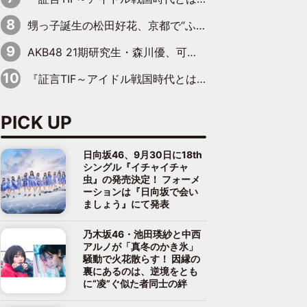
甥っ子誕生の松田好花、京都で“ふたつの家族”をはしご！ “母”黒谷友香に見送られ、“父”松岡昌宏とはハシゴ酒
AKB48 21期研究生・森川優、可愛さもある大人の女性に
『証言TIF～アイドル戦国時代とはなんだったのか～』第10回：さくら学院・武藤彩未×飯田らうら「正直、中3で辞めるというのを信じてなくて。そう言われてはいたけど、嘘でしょって」
PICK UP
日向坂46、9月30日に18th
シングル『イチャイチャ
虫』の発売決定！ フォーメ
ーションは『日向坂で会い
ましょう』にて発表
乃木坂46・池田瑛紗と中西
アルノが「真冬のかき氷」
騒動で火花散らす！ 因縁の
裏にあるのは、逆境をとも
に“凌”ぐ似た者同士の絆