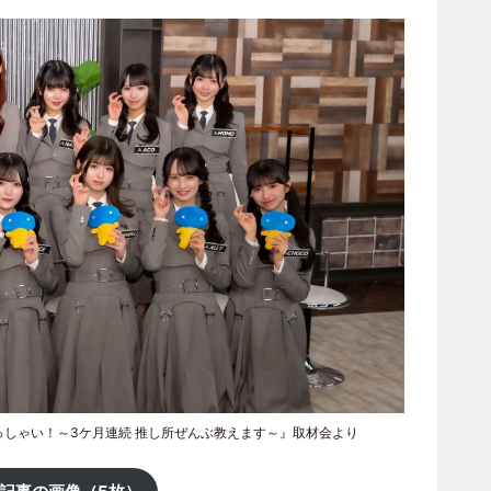
んいらっしゃい！～3ケ月連続 推し所ぜんぶ教えます～』取材会より