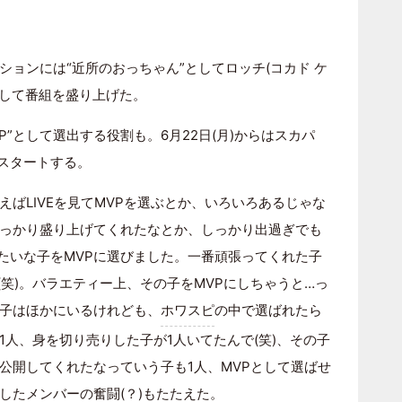
ョンには“近所のおっちゃん”としてロッチ(コカド ケ
として番組を盛り上げた。
”として選出する役割も。6月22日(月)からはスカパ
もスタートする。
ばLIVEを見てMVPを選ぶとか、いろいろあるじゃな
っかり盛り上げてくれたなとか、しっかり出過ぎでも
たいな子をMVPに選びました。一番頑張ってくれた子
笑)。バラエティー上、その子をMVPにしちゃうと…っ
子はほかにいるけれども、
ホワスピ
の中で選ばれたら
人、身を切り売りした子が1人いてたんで(笑)、その子
公開してくれたなっていう子も1人、MVPとして選ばせ
したメンバーの奮闘(？)もたたえた。