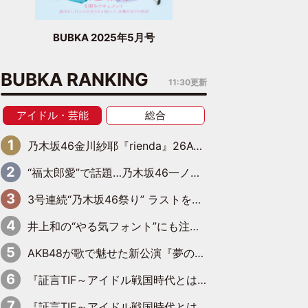
BUBKA 2025年5月号
BUBKA RANKING
11:30更新
アイドル・芸能
総合
乃木坂46金川紗耶『rienda』26AW LOOKモデルに就任
“福太郎愛”で話題…乃木坂46一ノ瀬美空、地元福岡『めんべい25周年トップサポーター』に就任
3号連続“乃木坂46祭り” ラストを飾るのは賀喜遥香…5年ぶりの登場に「5年分大人になった私を見ていただけたら」
井上和の“やる気フォント”にも注目 乃木坂46が挑んだ書道パフォーマンスの舞台裏
AKB48が歌で魅せた新公演『夢のポップスター』 初日から全身全霊のステージ
『証言TIF～アイドル戦国時代とはなんだったのか～』第6回：でんぱ組.inc・古川未鈴×相沢梨紗「『ハロプロやりたかったな』って言ったら、夢眠ねむさんに『てめえはでんぱ組．incなんだよ！』って肩パンされて(笑)」
『証言TIF～アイドル戦国時代とはなんだったのか～』第11回：私立恵比寿中学・真山りか×安本彩花「TIFで10年ぶりのキョンシーメイクをしたら、場を完全に引かせてしまって。時代が変わったんだなって」