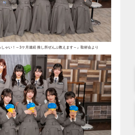
んいらっしゃい！～3ケ月連続 推し所ぜんぶ教えます～』取材会より