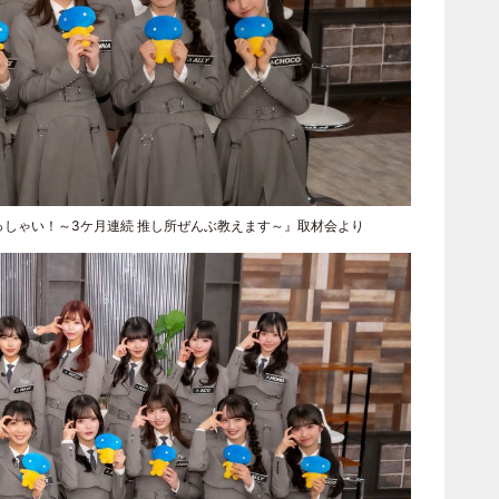
んいらっしゃい！～3ケ月連続 推し所ぜんぶ教えます～』取材会より