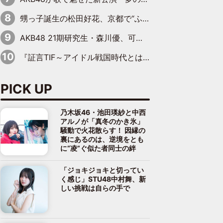
甥っ子誕生の松田好花、京都で“ふたつの家族”をはしご！ “母”黒谷友香に見送られ、“父”松岡昌宏とはハシゴ酒
AKB48 21期研究生・森川優、可愛さもある大人の女性に
『証言TIF～アイドル戦国時代とはなんだったのか～』第10回：さくら学院・武藤彩未×飯田らうら「正直、中3で辞めるというのを信じてなくて。そう言われてはいたけど、嘘でしょって」
PICK UP
乃木坂46・池田瑛紗と中西
アルノが「真冬のかき氷」
騒動で火花散らす！ 因縁の
裏にあるのは、逆境をとも
に“凌”ぐ似た者同士の絆
「ジョキジョキと切ってい
く感じ」STU48中村舞、新
しい挑戦は自らの手で