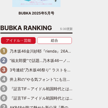
BUBKA 2025年5月号
BUBKA RANKING
5:30更新
アイドル・芸能
総合
乃木坂46金川紗耶『rienda』26AW LOOKモデルに就任
“福太郎愛”で話題…乃木坂46一ノ瀬美空、地元福岡『めんべい25周年トップサポーター』に就任
3号連続“乃木坂46祭り” ラストを飾るのは賀喜遥香…5年ぶりの登場に「5年分大人になった私を見ていただけたら」
井上和の“やる気フォント”にも注目 乃木坂46が挑んだ書道パフォーマンスの舞台裏
『証言TIF～アイドル戦国時代とはなんだったのか～』第6回：でんぱ組.inc・古川未鈴×相沢梨紗「『ハロプロやりたかったな』って言ったら、夢眠ねむさんに『てめえはでんぱ組．incなんだよ！』って肩パンされて(笑)」
『証言TIF～アイドル戦国時代とはなんだったのか～』第11回：私立恵比寿中学・真山りか×安本彩花「TIFで10年ぶりのキョンシーメイクをしたら、場を完全に引かせてしまって。時代が変わったんだなって」
AKB48が歌で魅せた新公演『夢のポップスター』 初日から全身全霊のステージ