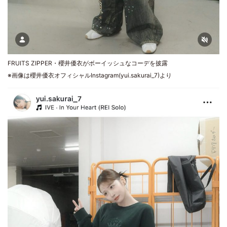
FRUITS ZIPPER・櫻井優衣がボーイッシュなコーデを披露
※画像は櫻井優衣オフィシャルInstagram(yui.sakurai_7)より