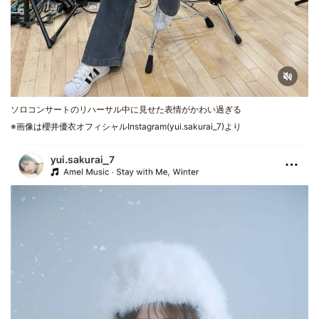
ソロコンサートのリハーサル中に見せた表情がかわい過ぎる
※画像は櫻井優衣オフィシャルInstagram(yui.sakurai_7)より