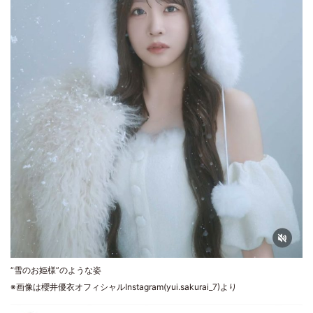
“雪のお姫様”のような姿
※画像は櫻井優衣オフィシャルInstagram(yui.sakurai_7)より