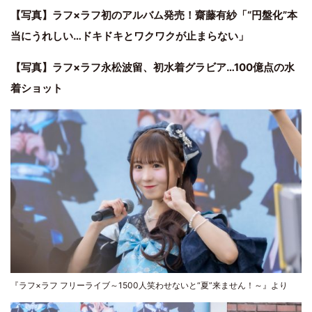
【写真】ラフ×ラフ初のアルバム発売！齋藤有紗「“円盤化”本
当にうれしい…ドキドキとワクワクが止まらない」
【写真】ラフ×ラフ永松波留、初水着グラビア…100億点の水
着ショット
『ラフ×ラフ フリーライブ～1500人笑わせないと“夏”来ません！～』より