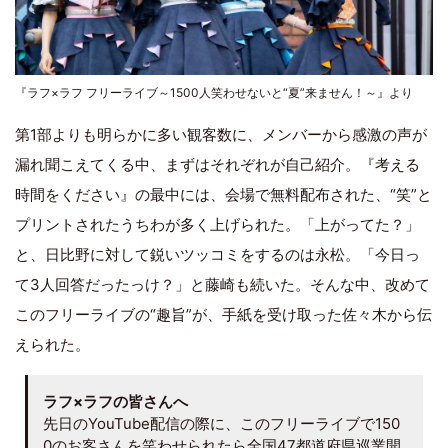
『ラフ×ラフ フリーライブ～1500人笑わせないと“夏”来ません！～』より
第1部よりも明らかに多い観客数に、メンバーから感激の声が
漏れ聞こえてくる中、まずはそれぞれが自己紹介。『考える
時間をください』の最中には、会場で無料配布された、“笑”と
プリントされたうちわが多く上げられた。「上がってた？」
と、日比野に対して鋭いツッコミをするのは永松。「今日っ
て3人回答だったっけ？」と藤崎も続いた。そんな中、改めて
このフリーライブの“趣旨”が、手紙を受け取った佐々木から伝
えられた。
ラフ×ラフの皆さんへ
先日のYouTube配信の際に、このフリーライブで150
0のお客さんを笑わせられたら全国47都道府県巡業開