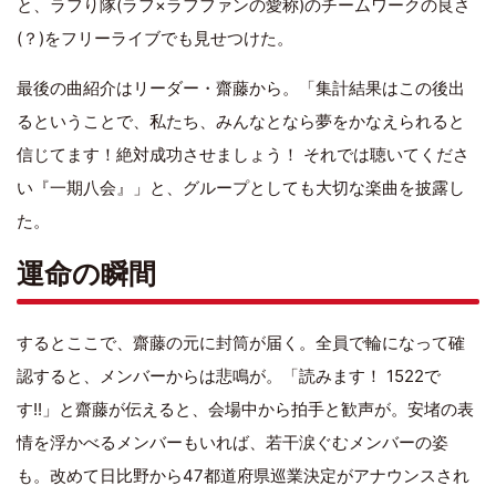
と、ラフり隊(ラフ×ラフファンの愛称)のチームワークの良さ
(？)をフリーライブでも見せつけた。
最後の曲紹介はリーダー・齋藤から。「集計結果はこの後出
るということで、私たち、みんなとなら夢をかなえられると
信じてます！絶対成功させましょう！ それでは聴いてくださ
い『一期八会』」と、グループとしても大切な楽曲を披露し
た。
運命の瞬間
するとここで、齋藤の元に封筒が届く。全員で輪になって確
認すると、メンバーからは悲鳴が。「読みます！ 1522で
す!!」と齋藤が伝えると、会場中から拍手と歓声が。安堵の表
情を浮かべるメンバーもいれば、若干涙ぐむメンバーの姿
も。改めて日比野から47都道府県巡業決定がアナウンスされ