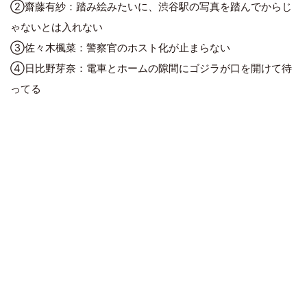
②齋藤有紗：踏み絵みたいに、渋谷駅の写真を踏んでからじ
ゃないとは入れない
③佐々木楓菜：警察官のホスト化が止まらない
④日比野芽奈：電車とホームの隙間にゴジラが口を開けて待
ってる