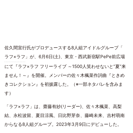
佐久間宣行氏がプロデュースする8人組アイドルグループ「
ラフ×ラフ
」が、6月6日(土)、東京・西武新宿駅PePe前広場
にて『ラフ×ラフ フリーライブ ～1500人笑わせないと“夏”来
ません！～』を開催。メンバーの佐々木楓菜作詞曲『ときめ
きコレクション』を初披露した。（※一部ネタバレを含みま
す）
「ラフ×ラフ」は、齋藤有紗(リーダー)、佐々木楓菜、高梨
結、永松波留、夏目涼風、日比野芽奈、藤崎未来、吉村萌南
からなる8人組グループ。2023年3月9日にデビューした。