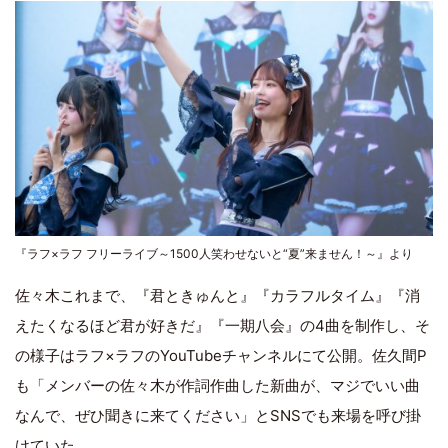
『ラフ×ラフ フリーライブ～1500人笑わせないと“夏”来ません！～』より
佐々木これまで、『君ときゅんと』『カラフルタイム』『消
えたくなるほど君が好きだ』『一期八会』の4曲を制作し、そ
の様子はラフ×ラフのYouTubeチャンネルにて公開。佐久間P
も「メンバーの佐々木が作詞作曲した新曲が、マジでいい曲
なんで、ぜひ聞きに来てください」とSNSでも来場を呼び掛
けていた。