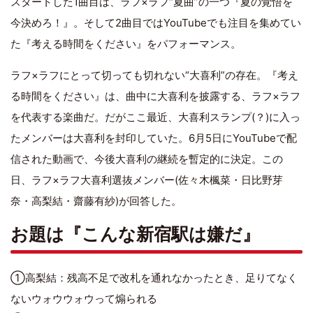
スタートした1曲目は、ラフ×ラフ“夏曲”の一つ『夏の覚悟を
今決めろ！』。そして2曲目ではYouTubeでも注目を集めてい
た『考える時間をください』をパフォーマンス。
ラフ×ラフにとって切っても切れない“大喜利”の存在。『考え
る時間をください』は、曲中に大喜利を披露する、ラフ×ラフ
を代表する楽曲だ。だがここ最近、大喜利スランプ(？)に入っ
たメンバーは大喜利を封印していた。6月5日にYouTubeで配
信された動画で、今後大喜利の継続を暫定的に決定。この
日、ラフ×ラフ大喜利選抜メンバー(佐々木楓菜・日比野芽
奈・高梨結・齋藤有紗)が回答した。
お題は『こんな新宿駅は嫌だ』
①高梨結：残高不足で改札を通れなかったとき、足りてなく
ないウォウウォウって煽られる