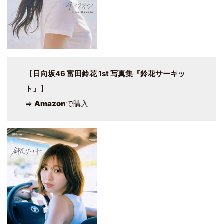
【
日向坂46 富田鈴花 1st 写真集『鈴花サーキッ
ト』
】
⇒
Amazon
で購入