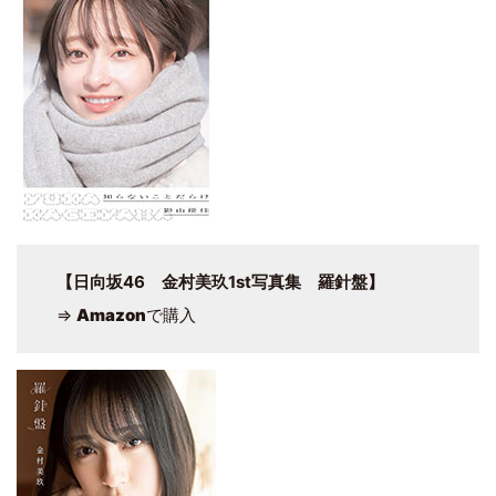
【日向坂46 金村美玖1st写真集 羅針盤】
⇒
Amazon
で購入