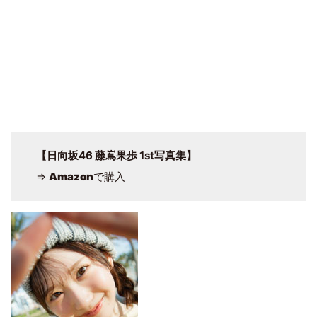
【日向坂46 藤嶌果歩 1st写真集】
⇒
Amazon
で購入