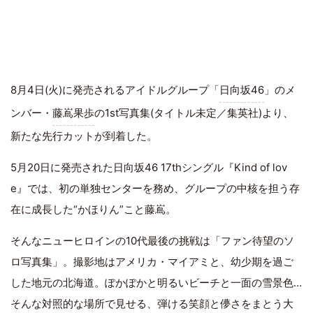
8月4日(火)に発売されるアイドルグループ「
日向坂46
」のメ
ンバー・
藤嶌果歩
の1st写真集(タイトル未定／集英社)より、
新たな先行カットが到着した。
5月20日に発売された日向坂46 17thシングル『Kind of lov
e』では、初の単独センターを務め、グループの中核を担う存
在に成長した“かほりん”こと藤嶌。
そんなニューヒロインの10代最後の挑戦は「ファン待望のソ
ロ写真集」。撮影地はアメリカ・マイアミと、幼少期を過ご
した地元の北海道。ぽかぽかと明るいビーチと一面の雪景色…
そんな対照的な場所で見せる、弾ける笑顔と儚さをまとう大