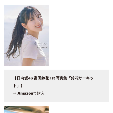
【
日向坂46 富田鈴花 1st 写真集『鈴花サーキッ
ト』
】
⇒
Amazon
で購入