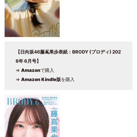
【日向坂46藤嶌果歩表紙：BRODY (ブロディ) 202
6年 6月号】
⇒
Amazon
で購入
⇒
Amazon Kindle版
を購入