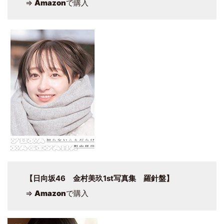
⇒
Amazon
で購入
【日向坂46 金村美玖1st写真集 羅針盤】
⇒
Amazon
で購入