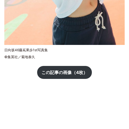
日向坂46藤嶌果歩1st写真集
©集英社／菊地泰久
この記事の画像（4枚）