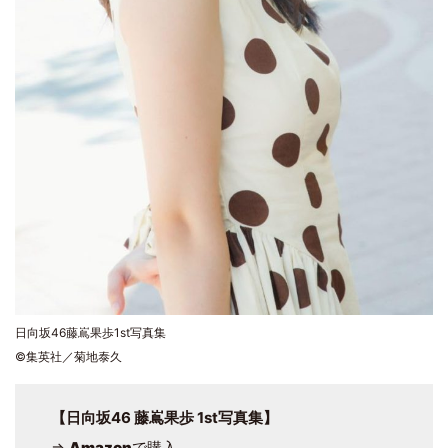
日向坂46藤嶌果歩1st写真集
©集英社／菊地泰久
【日向坂46 藤嶌果歩 1st写真集】
⇒
Amazon
で購入