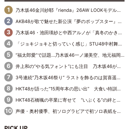
乃木坂46金川紗耶『rienda』26AW LOOKモデルに就任
AKB48が歌で魅せた新公演『夢のポップスター』 初日から全身全霊のステージ
乃木坂46・池田瑛紗と中西アルノが「真冬のかき氷」騒動で火花散らす！ 因縁の裏にあるのは、逆境をともに“凌”ぐ似た者同士の絆
「ジョキジョキと切っていく感じ」STU48中村舞、新しい挑戦は自らの手で
“福太郎愛”で話題…乃木坂46一ノ瀬美空、地元福岡『めんべい25周年トップサポーター』に就任
井上和の“やる気フォント”にも注目 乃木坂46が挑んだ書道パフォーマンスの舞台裏
3号連続“乃木坂46祭り” ラストを飾るのは賀喜遥香…5年ぶりの登場に「5年分大人になった私を見ていただけたら」
HKT48が語った“15周年本の思い出” 大食い特訓・守護霊企画・制服グラビア…盛りだくさんの裏話
HKT48石橋颯の卒業に寄せて “いぶくる”の絆と後輩・龍頭綺音の決意
声優・奥村優季、初ソログラビアで初ソロ表紙を飾る！ 初めて見せる表情や、声優を志したきっかけなどを語った必読のインタビューを掲載
PICK UP