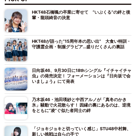
HKT48石橋颯の卒業に寄せて “いぶくる”の絆と後
輩・龍頭綺音の決意
HKT48が語った“15周年本の思い出” 大食い特訓・
守護霊企画・制服グラビア…盛りだくさんの裏話
日向坂46、9月30日に18thシングル『イチャイチャ
虫』の発売決定！ フォーメーションは『日向坂で会
いましょう』にて発表
乃木坂46・池田瑛紗と中西アルノが「真冬のかき
氷」騒動で火花散らす！ 因縁の裏にあるのは、逆境
をともに“凌”ぐ似た者同士の絆
「ジョキジョキと切っていく感じ」STU48中村舞、
新しい挑戦は自らの手で