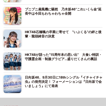
プニプニ扇風機に騒然 乃木坂46“これいくら金”延
長中は今回もわちゃわちゃ全開
HKT48石橋颯の卒業に寄せて “いぶくる”の絆と後
輩・龍頭綺音の決意
HKT48が語った“15周年本の思い出” 大食い特訓・
守護霊企画・制服グラビア…盛りだくさんの裏話
日向坂46、9月30日に18thシングル『イチャイチャ
虫』の発売決定！ フォーメーションは『日向坂で会
いましょう』にて発表