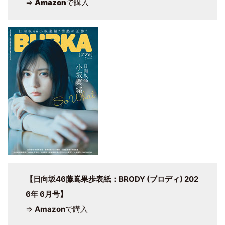
⇒
Amazon
で購入
【日向坂46藤嶌果歩表紙：BRODY (ブロディ) 202
6年 6月号】
⇒
Amazon
で購入