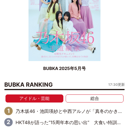
BUBKA 2025年5月号
BUBKA RANKING
17:30更新
アイドル・芸能
総合
乃木坂46・池田瑛紗と中西アルノが「真冬のかき氷」騒動で火花散らす！ 因縁の裏にあるのは、逆境をともに“凌”ぐ似た者同士の絆
HKT48が語った“15周年本の思い出” 大食い特訓・守護霊企画・制服グラビア…盛りだくさんの裏話