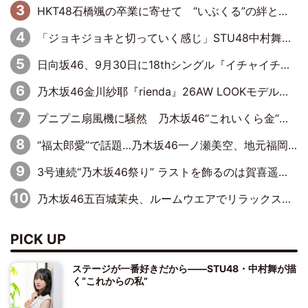
HKT48石橋颯の卒業に寄せて “いぶくる”の絆と後輩・龍頭綺音の決意
「ジョキジョキと切っていく感じ」STU48中村舞、新しい挑戦は自らの手で
日向坂46、9月30日に18thシングル『イチャイチャ虫』の発売決定！ フォーメーションは『日向坂で会いましょう』にて発表
乃木坂46金川紗耶『rienda』26AW LOOKモデルに就任
プニプニ扇風機に騒然 乃木坂46“これいくら金”延長中は今回もわちゃわちゃ全開
“福太郎愛”で話題…乃木坂46一ノ瀬美空、地元福岡『めんべい25周年トップサポーター』に就任
3号連続“乃木坂46祭り” ラストを飾るのは賀喜遥香…5年ぶりの登場に「5年分大人になった私を見ていただけたら」
乃木坂46五百城茉央、ルームウエアでリラックス「今回のグラビアを見て成長を感じていただけるとうれしい」
PICK UP
ステージが一番好きだから――STU48・中村舞が描
く“これからの私”