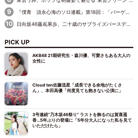
東雲うみ、ポップな制服姿で魅せる“東雲グリーン”の正体
『僕青 須永心海のソロ連載』第18回：「バーゲンセールハンターみうな inしまむら」編
日向坂46藤嶌果歩、二十歳のサプライズバースデーに大喜び「頼られる先輩になれるように努力していきたい」
PICK UP
AKB48 21期研究生・森川優、可愛さもある大人の
女性に
Cloud ten佐藤流星「成長できる余地がたくさ
ん」、本田高優「何度見ても飽きない公演に」
3号連続“乃木坂46祭り” ラストを飾るのは賀喜遥
香…5年ぶりの登場に「5年分大人になった私を見て
いただけたら」