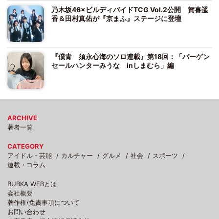
乃木坂46×ビルディバイドTCG Vol.2公開 賀喜遥
香＆田村真佑が『京まふ』ステージに登壇
『僕青 須永心海のソロ連載』第18回：「バーゲン
セールハンターみうな inしまむら」編
ARCHIVE
著者一覧
CATEGORY
アイドル・芸能
カルチャー
グルメ
社会
スポーツ
連載・コラム
BUBKA WEBとは
会社概要
著作権/免責事項について
お問い合わせ