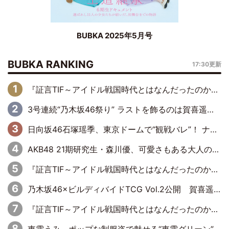
BUBKA 2025年5月号
BUBKA RANKING
17:30更新
『証言TIF～アイドル戦国時代とはなんだったのか～』第6回：でんぱ組.inc・古川未鈴×相沢梨紗「『ハロプロやりたかったな』って言ったら、夢眠ねむさんに『てめえはでんぱ組．incなんだよ！』って肩パンされて(笑)」
3号連続“乃木坂46祭り” ラストを飾るのは賀喜遥香…5年ぶりの登場に「5年分大人になった私を見ていただけたら」
日向坂46石塚瑶季、東京ドームで“観戦バレ”！ ナイツ・塙も認めた「巨人に詳しすぎるアイドル」は元VENUSスクール生で杉内コーチ推し⁉
AKB48 21期研究生・森川優、可愛さもある大人の女性に
『証言TIF～アイドル戦国時代とはなんだったのか～』第10回：さくら学院・武藤彩未×飯田らうら「正直、中3で辞めるというのを信じてなくて。そう言われてはいたけど、嘘でしょって」
乃木坂46×ビルディバイドTCG Vol.2公開 賀喜遥香＆田村真佑が『京まふ』ステージに登壇
『証言TIF～アイドル戦国時代とはなんだったのか～』第8回：Negicco・Nao☆×Megu×Kaede「東京からオファーが来たのと、梨の皮剥きとどっちが大事なんだって」