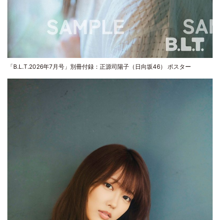
「B.L.T.2026年7月号」別冊付録：正源司陽子（日向坂46） ポスター