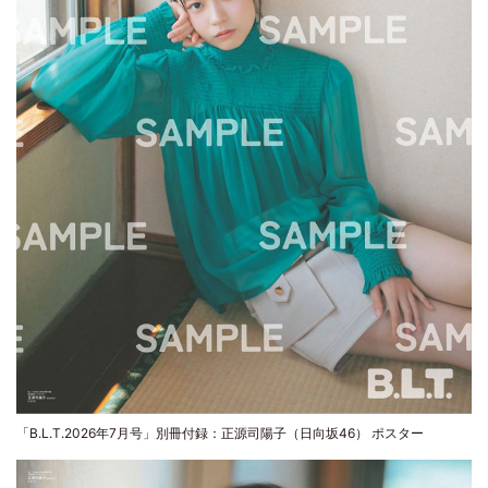
「B.L.T.2026年7月号」別冊付録：正源司陽子（日向坂46） ポスター