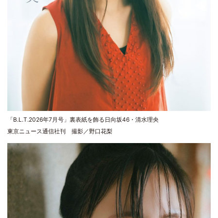
「B.L.T.2026年7月号」裏表紙を飾る日向坂46・清水理央
東京ニュース通信社刊 撮影／野口花梨