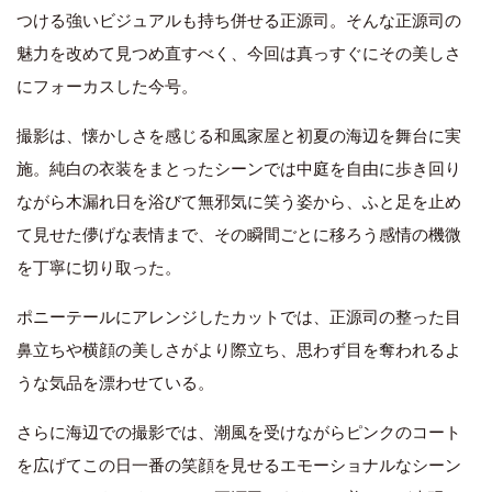
つける強いビジュアルも持ち併せる正源司。そんな正源司の
魅力を改めて見つめ直すべく、今回は真っすぐにその美しさ
にフォーカスした今号。
撮影は、懐かしさを感じる和風家屋と初夏の海辺を舞台に実
施。純白の衣装をまとったシーンでは中庭を自由に歩き回り
ながら木漏れ日を浴びて無邪気に笑う姿から、ふと足を止め
て見せた儚げな表情まで、その瞬間ごとに移ろう感情の機微
を丁寧に切り取った。
ポニーテールにアレンジしたカットでは、正源司の整った目
鼻立ちや横顔の美しさがより際立ち、思わず目を奪われるよ
うな気品を漂わせている。
さらに海辺での撮影では、潮風を受けながらピンクのコート
を広げてこの日一番の笑顔を見せるエモーショナルなシーン