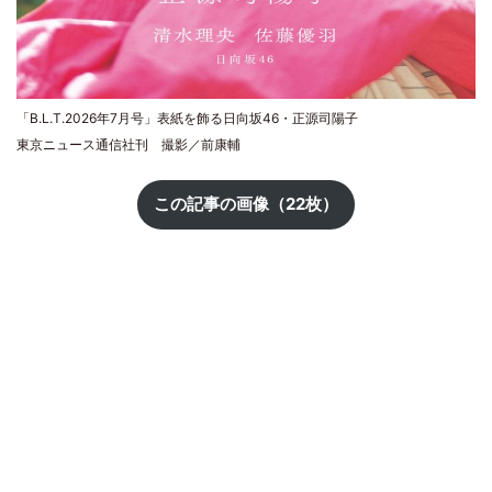
「B.L.T.2026年7月号」表紙を飾る日向坂46・正源司陽子
東京ニュース通信社刊 撮影／前康輔
この記事の画像（22枚）