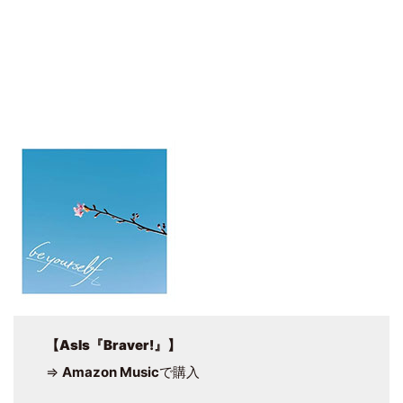
【
AsIs『Braver!』
】
⇒
Amazon Music
で購入