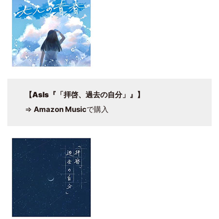
【
AsIs『「拝啓、過去の自分」』
】
⇒
Amazon Music
で購入