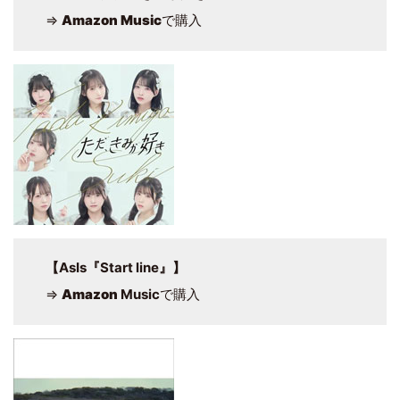
⇒
Amazon Music
で購入
【AsIs『Start line』】
⇒
Amazon
Music
で購入