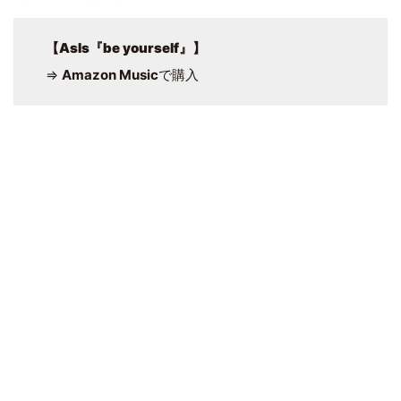
【
AsIs『be yourself』
】
⇒
Amazon Music
で購入