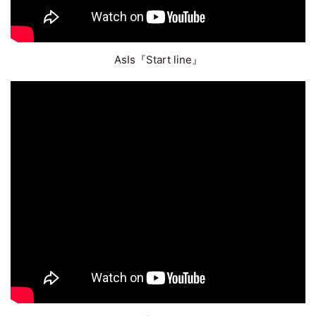
AsIs『Start line』