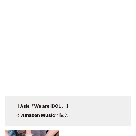
【AsIs『We are IDOL』】
⇒
Amazon Music
で購入