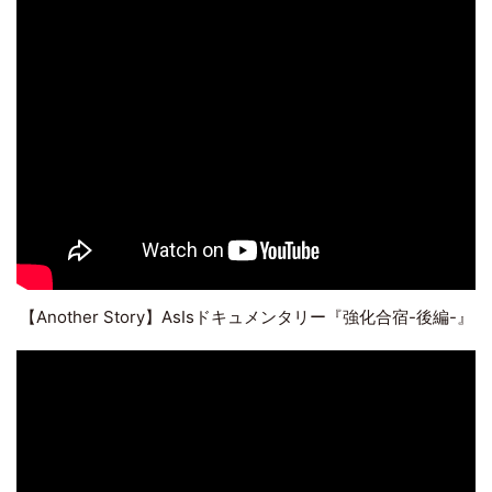
【Another Story】AsIsドキュメンタリー『強化合宿-後編-』