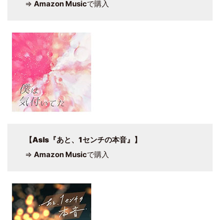
⇒
Amazon Music
で購入
【
AsIs『あと、1センチの本音』
】
⇒
Amazon Music
で購入