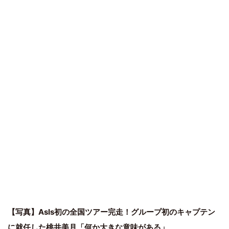
【写真】AsIs初の全国ツアー完走！グループ初のキャプテン
に就任した桃井美月「何か大きな意味がある」