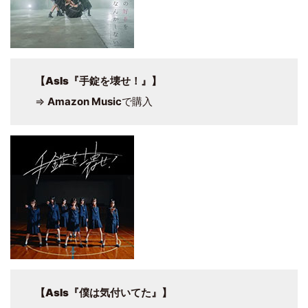
【
AsIs『手錠を壊せ！』
】
⇒
Amazon Music
で購入
【
AsIs『僕は気付いてた』
】