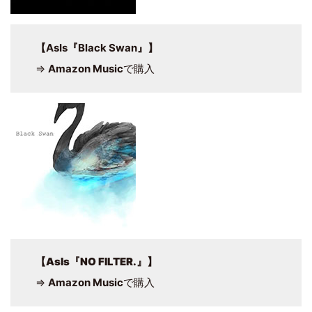
【AsIs『Black Swan』】
⇒
Amazon Music
で購入
【
AsIs『NO FILTER.』
】
⇒
Amazon Music
で購入