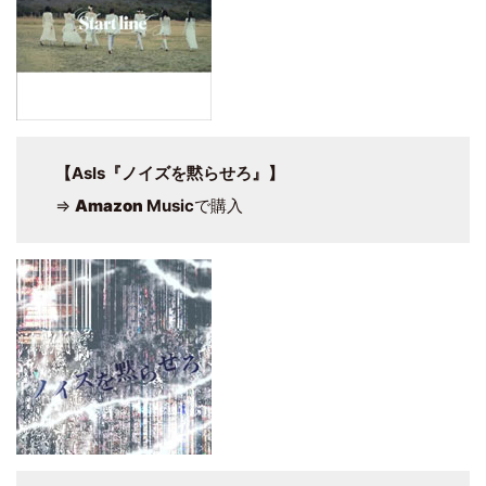
【AsIs『ノイズを黙らせろ』】
⇒
Amazon
Music
で購入