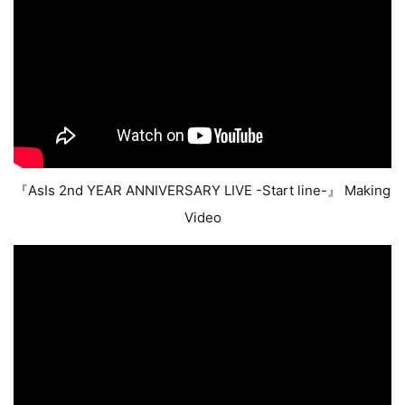
『AsIs 2nd YEAR ANNIVERSARY LIVE -Start line-』 Making
Video