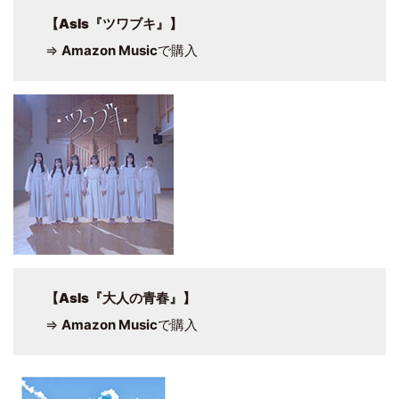
【
AsIs『ツワブキ』
】
⇒
Amazon Music
で購入
【
AsIs『大人の青春』
】
⇒
Amazon Music
で購入