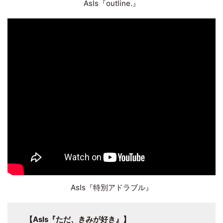
AsIs『outline.』
AsIs『特別アドラブル』
【AsIs『ただ、きみが好き』】