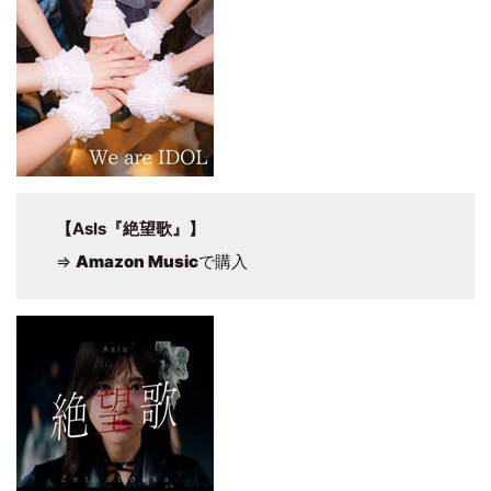
【AsIs『絶望歌』】
⇒
Amazon Music
で購入