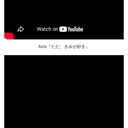
AsIs『ただ、きみが好き』