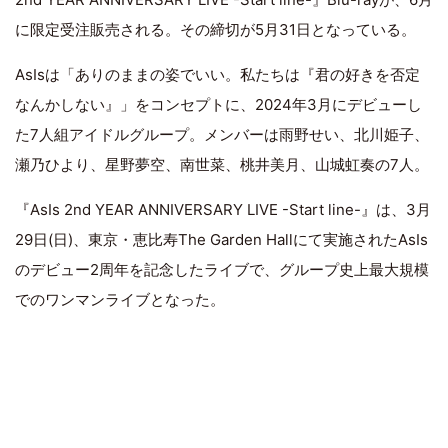
に限定受注販売される。その締切が5月31日となっている。
AsIsは「ありのままの姿でいい。私たちは『君の好きを否定
なんかしない』」をコンセプトに、2024年3月にデビューし
た7人組アイドルグループ。メンバーは雨野せい、北川姫子、
瀬乃ひより、星野夢空、南世菜、桃井美月、山城虹奏の7人。
『AsIs 2nd YEAR ANNIVERSARY LIVE -Start line-』は、3月
29日(日)、東京・恵比寿The Garden Hallにて実施されたAsIs
のデビュー2周年を記念したライブで、グループ史上最大規模
でのワンマンライブとなった。