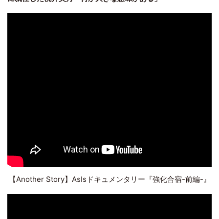
【Another Story】AsIsドキュメンタリー『強化合宿-前編-』