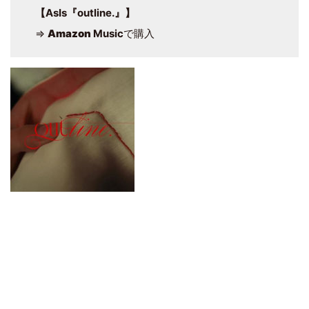
【AsIs『outline.』】
⇒
Amazon
Music
で購入