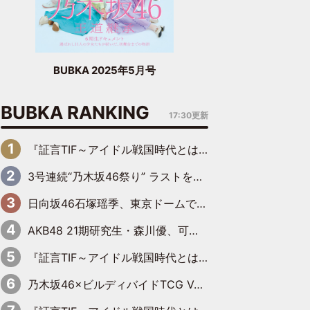
BUBKA 2025年5月号
BUBKA RANKING
17:30更新
『証言TIF～アイドル戦国時代とはなんだったのか～』第6回：でんぱ組.inc・古川未鈴×相沢梨紗「『ハロプロやりたかったな』って言ったら、夢眠ねむさんに『てめえはでんぱ組．incなんだよ！』って肩パンされて(笑)」
3号連続“乃木坂46祭り” ラストを飾るのは賀喜遥香…5年ぶりの登場に「5年分大人になった私を見ていただけたら」
日向坂46石塚瑶季、東京ドームで“観戦バレ”！ ナイツ・塙も認めた「巨人に詳しすぎるアイドル」は元VENUSスクール生で杉内コーチ推し⁉
AKB48 21期研究生・森川優、可愛さもある大人の女性に
『証言TIF～アイドル戦国時代とはなんだったのか～』第10回：さくら学院・武藤彩未×飯田らうら「正直、中3で辞めるというのを信じてなくて。そう言われてはいたけど、嘘でしょって」
乃木坂46×ビルディバイドTCG Vol.2公開 賀喜遥香＆田村真佑が『京まふ』ステージに登壇