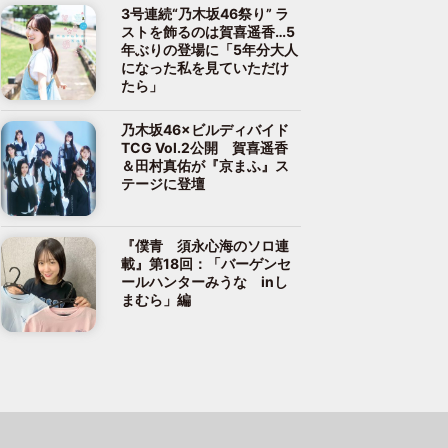
3号連続“乃木坂46祭り” ラ
ストを飾るのは賀喜遥香…5
年ぶりの登場に「5年分大人
になった私を見ていただけ
たら」
乃木坂46×ビルディバイド
TCG Vol.2公開 賀喜遥香
＆田村真佑が『京まふ』ス
テージに登壇
『僕青 須永心海のソロ連
載』第18回：「バーゲンセ
ールハンターみうな inし
まむら」編