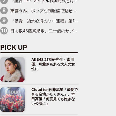
『証言TIF～アイドル戦国時代とはなんだったのか～』第8回：Negicco・Nao☆×Megu×Kaede「東京からオファーが来たのと、梨の皮剥きとどっちが大事なんだって」
東雲うみ、ポップな制服姿で魅せる“東雲グリーン”の正体
『僕青 須永心海のソロ連載』第18回：「バーゲンセールハンターみうな inしまむら」編
日向坂46藤嶌果歩、二十歳のサプライズバースデーに大喜び「頼られる先輩になれるように努力していきたい」
PICK UP
AKB48 21期研究生・森川
優、可愛さもある大人の女
性に
Cloud ten佐藤流星「成長で
きる余地がたくさん」、本
田高優「何度見ても飽きな
い公演に」