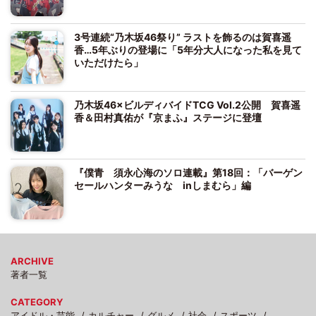
3号連続“乃木坂46祭り” ラストを飾るのは賀喜遥
香…5年ぶりの登場に「5年分大人になった私を見て
いただけたら」
乃木坂46×ビルディバイドTCG Vol.2公開 賀喜遥
香＆田村真佑が『京まふ』ステージに登壇
『僕青 須永心海のソロ連載』第18回：「バーゲン
セールハンターみうな inしまむら」編
ARCHIVE
著者一覧
CATEGORY
アイドル・芸能
カルチャー
グルメ
社会
スポーツ