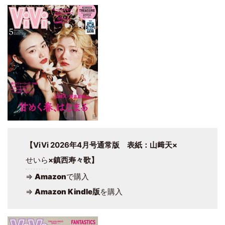
【ViVi 2026年4月号通常版 表紙：山﨑天×
せいら
×鎮西寿々歌】
⇒
Amazon
で購入
⇒
Amazon Kindle版
を購入