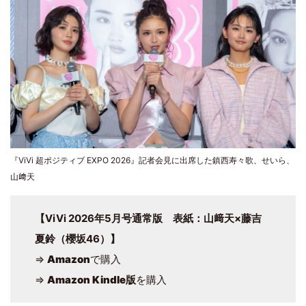
『ViVi 超ポジティブ EXPO 2026』記者会見に出席した鎮西寿々歌、せいら、
山﨑天
【ViVi 2026年5月号通常版 表紙：山﨑天×藤吉
夏鈴（櫻坂46）】
⇒
Amazon
で購入
⇒
Amazon Kindle版
を購入