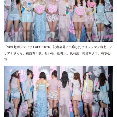
『ViVi 超ポジティブ EXPO 2026』記者会見に出席したブリッジマン遊七、ア
リアナさくら、鎮西寿々歌、せいら、山﨑天、嵐莉菜、雑賀サクラ、有坂心
花