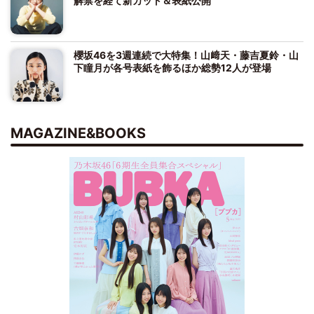
解禁を経て新カット＆表紙公開
櫻坂46を3週連続で大特集！山﨑天・藤吉夏鈴・山
下瞳月が各号表紙を飾るほか総勢12人が登場
MAGAZINE&BOOKS