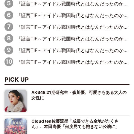
『証言TIF～アイドル戦国時代とはなんだったのか～』第7回：BiS・プー・ルイ×ミチバヤシリオ「誰もパンツは投げないですからね。でも、特に話題になった記憶もないです（笑）」
『証言TIF～アイドル戦国時代とはなんだったのか～』第1回：元アイドリング!!!・遠藤舞×森田涼花「ももクロを初めて見て、アイドリング!!!は無理だな、勝てないなって」
『証言TIF～アイドル戦国時代とはなんだったのか～』第2回：元ぱすぽ☆・根岸愛×奥仲麻琴「デビュー当初はペラペラの衣装をドンキで買って、装飾を自分たちで縫ってました」
『証言TIF～アイドル戦国時代とはなんだったのか～』第5回：元SUPER☆GiRLS・八坂沙織×宮崎理奈「パワープッシュアーティストみたいなのがあって、イトーヨーカドーさんがスポンサーについたり」
『証言TIF～アイドル戦国時代とはなんだったのか～』第3回：元東京女子流・新井ひとみ×山邊未夢「『オリコンに入りました』って聞いて。喜びながら登校したのを覚えています」
『証言TIF～アイドル戦国時代とはなんだったのか～』第4回：元風男塾・喜屋武ちあき×虎南有香、男装アイドルの先駆けが語る生き残り方「差別化を図っていく中で、男装がおもしろいんじゃないかって」
PICK UP
AKB48 21期研究生・森川優、可愛さもある大人の
女性に
Cloud ten佐藤流星「成長できる余地がたくさ
ん」、本田高優「何度見ても飽きない公演に」