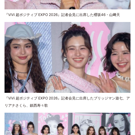
『ViVi 超ポジティブ EXPO 2026』記者会見に出席した櫻坂46・山﨑天
『ViVi 超ポジティブ EXPO 2026』記者会見に出席したブリッジマン遊七、ア
リアナさくら、鎮西寿々歌