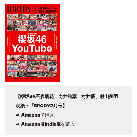
【櫻坂46石森璃花、向井純葉、村井優、村山美羽
表紙
：
『BRODY2月号
】
⇒
Amazon
で購入
⇒
Amazon Kindle版
を購入