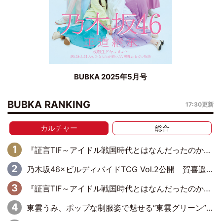
BUBKA 2025年5月号
BUBKA RANKING
17:30更新
カルチャー
総合
『証言TIF～アイドル戦国時代とはなんだったのか～』第10回：さくら学院・武藤彩未×飯田らうら「正直、中3で辞めるというのを信じてなくて。そう言われてはいたけど、嘘でしょって」
乃木坂46×ビルディバイドTCG Vol.2公開 賀喜遥香＆田村真佑が『京まふ』ステージに登壇
『証言TIF～アイドル戦国時代とはなんだったのか～』第8回：Negicco・Nao☆×Megu×Kaede「東京からオファーが来たのと、梨の皮剥きとどっちが大事なんだって」
東雲うみ、ポップな制服姿で魅せる“東雲グリーン”の正体