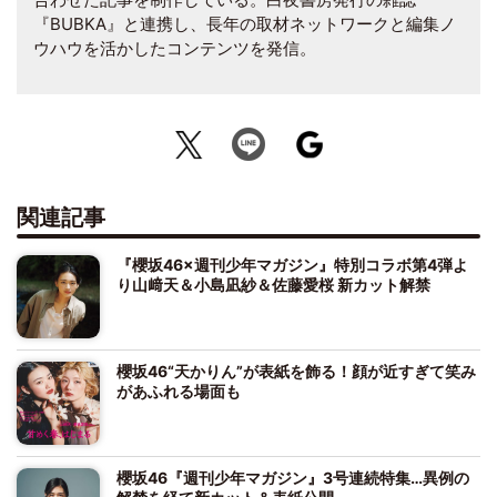
『BUBKA』と連携し、長年の取材ネットワークと編集ノ
ウハウを活かしたコンテンツを発信。
関連記事
『櫻坂46×週刊少年マガジン』特別コラボ第4弾よ
り山﨑天＆小島凪紗＆佐藤愛桜 新カット解禁
櫻坂46“天かりん”が表紙を飾る！顔が近すぎて笑み
があふれる場面も
櫻坂46『週刊少年マガジン』3号連続特集…異例の