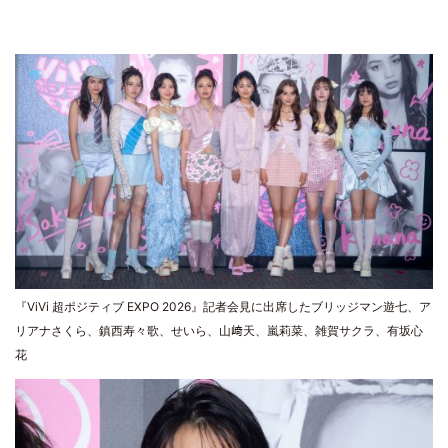
『ViVi 超ポジティブ EXPO 2026』記者会見に出席したブリッジマン遊七、ア
リアナさくら、鎮西寿々歌、せいら、山﨑天、嵐莉菜、雑賀サクラ、有坂心
花