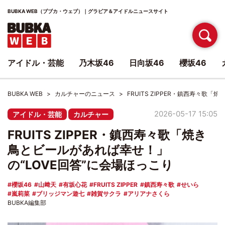
BUBKA WEB（ブブカ・ウェブ）｜グラビア＆アイドルニュースサイト
アイドル・芸能
乃木坂46
日向坂46
櫻坂46
BUBKA WEB
カルチャーのニュース
FRUITS ZIPPER・鎮西寿々歌
2026-05-17 15:05
アイドル・芸能
カルチャー
FRUITS ZIPPER・鎮西寿々歌「焼き
鳥とビールがあれば幸せ！」
の“LOVE回答”に会場ほっこり
櫻坂46
山﨑天
有坂心花
FRUITS ZIPPER
鎮西寿々歌
せいら
嵐莉菜
ブリッジマン遊七
雑賀サクラ
アリアナさくら
BUBKA編集部