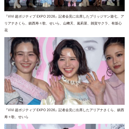
『ViVi 超ポジティブ EXPO 2026』記者会見に出席したブリッジマン遊七、ア
リアナさくら、鎮西寿々歌、せいら、山﨑天、嵐莉菜、雑賀サクラ、有坂心
花
『ViVi 超ポジティブ EXPO 2026』記者会見に出席したアリアナさくら、鎮西
寿々歌、せいら