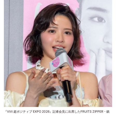
『ViVi 超ポジティブ EXPO 2026』記者会見に出席したFRUITS ZIPPER・鎮