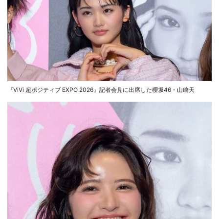
『ViVi 超ポジティブ EXPO 2026』記者会見に出席した櫻坂46・山﨑天