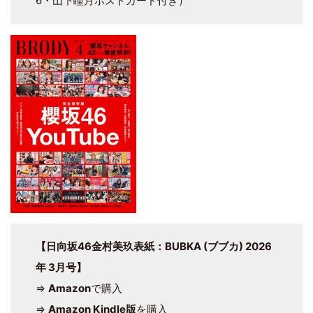
6・山下瞳月ポストカード付き）
【日向坂46金村美玖表紙：BUBKA (ブブカ) 2026
年 3月号】
⇒
Amazon
で購入
⇒
Amazon Kindle版
を購入