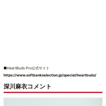
■HeartBuds Pro公式サイト
https://www.softbankselection.jp/special/heartbuds/
深川麻衣コメント