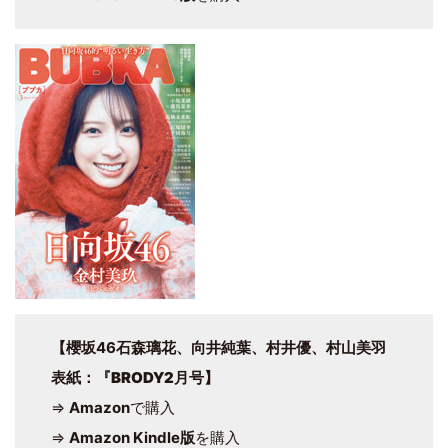
【櫻坂46石森璃花、向井純葉、村井優、村山美羽
表紙
：
『BRODY2月号
】
⇒
Amazon
で購入
⇒
Amazon Kindle版
を購入