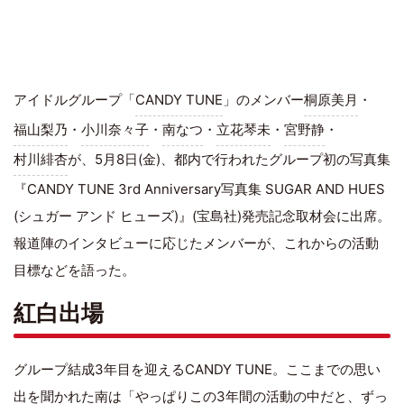
アイドルグループ「
CANDY TUNE
」のメンバー
桐原美月
・
福山梨乃
・
小川奈々子
・
南なつ
・
立花琴未
・
宮野静
・
村川緋杏
が、5月8日(金)、都内で行われたグループ初の写真集
『CANDY TUNE 3rd Anniversary写真集 SUGAR AND HUES
(シュガー アンド ヒューズ)』(宝島社)発売記念取材会に出席。
報道陣のインタビューに応じたメンバーが、これからの活動
目標などを語った。
紅白出場
グループ結成3年目を迎えるCANDY TUNE。ここまでの思い
出を聞かれた南は「やっぱりこの3年間の活動の中だと、ずっ