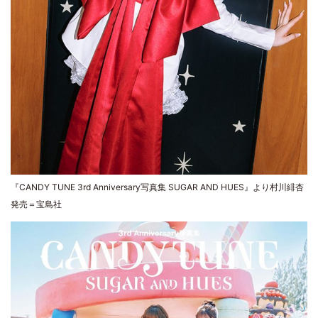
『CANDY TUNE 3rd Anniversary写真集 SUGAR AND HUES』より村川緋杏
発売＝宝島社