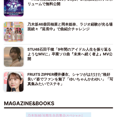
リュームで無料公開
乃木坂46柴田柚菜と岡本姫奈、ラジオ経験が光る場
面続々『延長中』で曲紹介チャレンジ
STU48石田千穂「9年間のアイドル人生を振り返る
ようなMVに」卒業ソロ曲『未来へ続く者よ』MV公
開
FRUITS ZIPPER櫻井優衣、シャツがはだけた“格好
良い”姿でファンを魅了「ゆいちゃんかわゆい」「写
真集みたいでステキ」
MAGAZINE&BOOKS