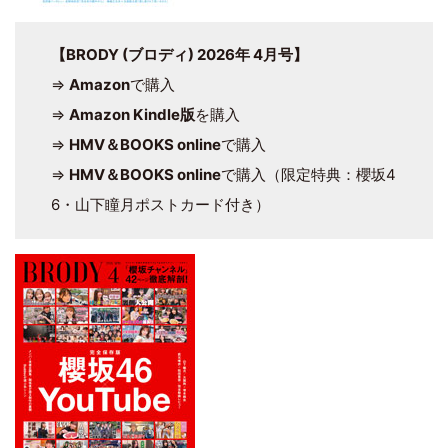
【BRODY (ブロディ) 2026年 4月号】
⇒
Amazon
で購入
⇒
Amazon Kindle版
を購入
⇒
HMV＆BOOKS online
で購入
⇒
HMV＆BOOKS online
で購入（限定特典：櫻坂4
6・山下瞳月ポストカード付き）