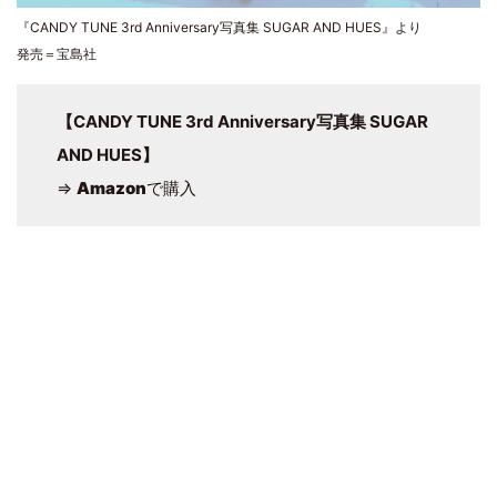
『CANDY TUNE 3rd Anniversary写真集 SUGAR AND HUES』より
発売＝宝島社
【CANDY TUNE 3rd Anniversary写真集 SUGAR
AND HUES】
⇒
Amazon
で購入