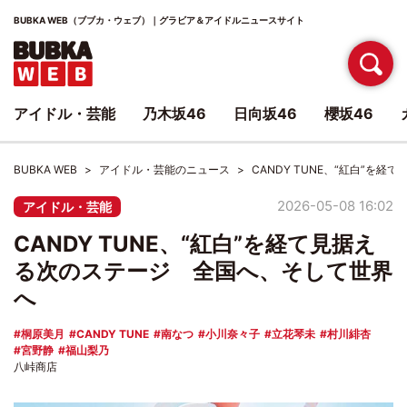
BUBKA WEB（ブブカ・ウェブ）｜グラビア＆アイドルニュースサイト
アイドル・芸能
乃木坂46
日向坂46
櫻坂46
BUBKA WEB
アイドル・芸能のニュース
CANDY TUNE、“紅白”を
2026-05-08 16:02
アイドル・芸能
CANDY TUNE、“紅白”を経て見据え
る次のステージ 全国へ、そして世界
へ
桐原美月
CANDY TUNE
南なつ
小川奈々子
立花琴未
村川緋杏
宮野静
福山梨乃
八峠商店