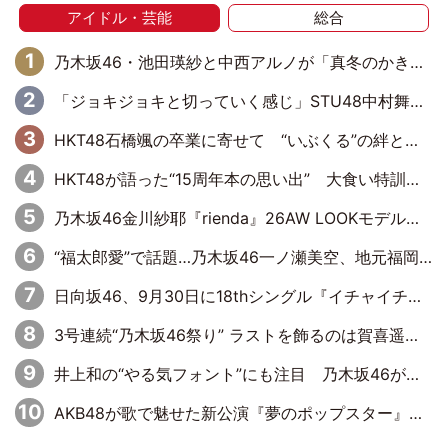
アイドル・芸能
総合
乃木坂46・池田瑛紗と中西アルノが「真冬のかき氷」騒動で火花散らす！ 因縁の裏にあるのは、逆境をともに“凌”ぐ似た者同士の絆
「ジョキジョキと切っていく感じ」STU48中村舞、新しい挑戦は自らの手で
HKT48石橋颯の卒業に寄せて “いぶくる”の絆と後輩・龍頭綺音の決意
HKT48が語った“15周年本の思い出” 大食い特訓・守護霊企画・制服グラビア…盛りだくさんの裏話
乃木坂46金川紗耶『rienda』26AW LOOKモデルに就任
“福太郎愛”で話題…乃木坂46一ノ瀬美空、地元福岡『めんべい25周年トップサポーター』に就任
日向坂46、9月30日に18thシングル『イチャイチャ虫』の発売決定！ フォーメーションは『日向坂で会いましょう』にて発表
3号連続“乃木坂46祭り” ラストを飾るのは賀喜遥香…5年ぶりの登場に「5年分大人になった私を見ていただけたら」
井上和の“やる気フォント”にも注目 乃木坂46が挑んだ書道パフォーマンスの舞台裏
AKB48が歌で魅せた新公演『夢のポップスター』 初日から全身全霊のステージ