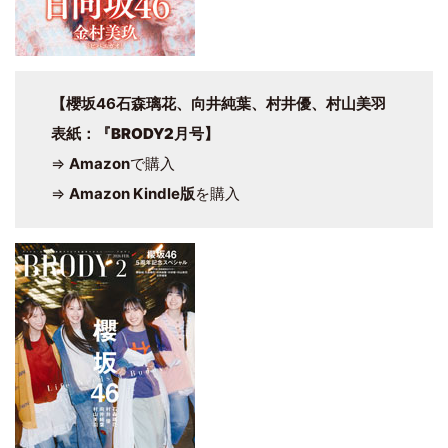
【櫻坂46石森璃花、向井純葉、村井優、村山美羽
表紙
：
『BRODY2月号
】
⇒
Amazon
で購入
⇒
Amazon Kindle版
を購入