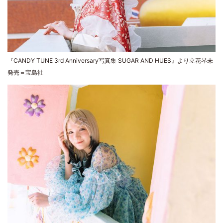
『CANDY TUNE 3rd Anniversary写真集 SUGAR AND HUES』より立花琴未
発売＝宝島社