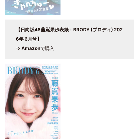
【日向坂46藤嶌果歩表紙：BRODY (ブロディ) 202
6年 6月号】
⇒
Amazon
で購入