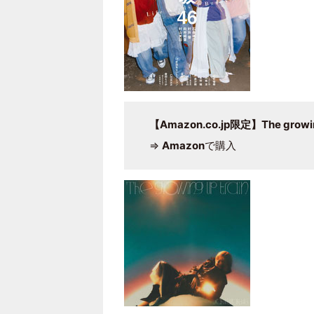
【Amazon.co.jp限定】The growin
⇒
Amazon
で購入