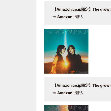
【Amazon.co.jp限定】The growin
⇒
Amazon
で購入
【Amazon.co.jp限定】The growin
⇒
Amazon
で購入