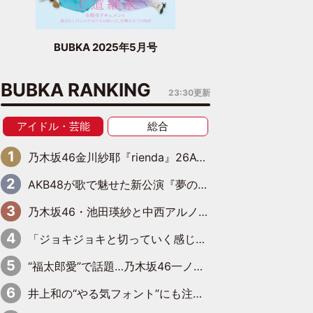
BUBKA 2025年5月号
BUBKA RANKING
23:30更新
アイドル・芸能
総合
乃木坂46金川紗耶『rienda』26AW LOOKモデルに就任
AKB48が歌で魅せた新公演『夢のポップスター』 初日から全身全霊のステージ
乃木坂46・池田瑛紗と中西アルノが「真冬のかき氷」騒動で火花散らす！ 因縁の裏にあるのは、逆境をともに“凌”ぐ似た者同士の絆
「ジョキジョキと切っていく感じ」STU48中村舞、新しい挑戦は自らの手で
“福太郎愛”で話題…乃木坂46一ノ瀬美空、地元福岡『めんべい25周年トップサポーター』に就任
井上和の“やる気フォント”にも注目 乃木坂46が挑んだ書道パフォーマンスの舞台裏