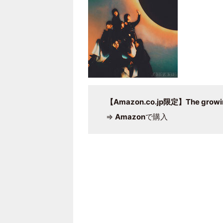
【Amazon.co.jp限定】The growin
⇒
Amazon
で購入