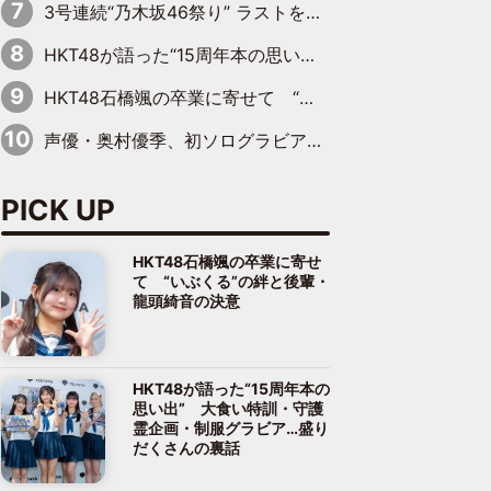
3号連続“乃木坂46祭り” ラストを飾るのは賀喜遥香…5年ぶりの登場に「5年分大人になった私を見ていただけたら」
HKT48が語った“15周年本の思い出” 大食い特訓・守護霊企画・制服グラビア…盛りだくさんの裏話
HKT48石橋颯の卒業に寄せて “いぶくる”の絆と後輩・龍頭綺音の決意
声優・奥村優季、初ソログラビアで初ソロ表紙を飾る！ 初めて見せる表情や、声優を志したきっかけなどを語った必読のインタビューを掲載
PICK UP
HKT48石橋颯の卒業に寄せ
て “いぶくる”の絆と後輩・
龍頭綺音の決意
HKT48が語った“15周年本の
思い出” 大食い特訓・守護
霊企画・制服グラビア…盛り
だくさんの裏話