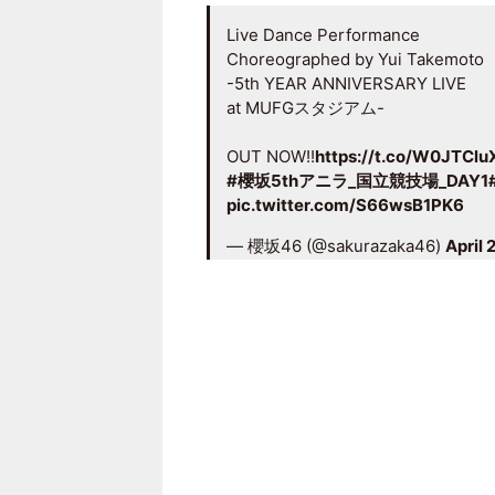
Live Dance Performance
Choreographed by Yui Takemoto
-5th YEAR ANNIVERSARY LIVE
at MUFGスタジアム-
OUT NOW!!
https://t.co/W0JTClu
#櫻坂5thアニラ_国立競技場_DAY1
pic.twitter.com/S66wsB1PK6
— 櫻坂46 (@sakurazaka46)
April 