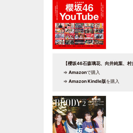
【櫻坂46石森璃花、向井純葉、村
⇒
Amazon
で購入
⇒
Amazon Kindle版
を購入