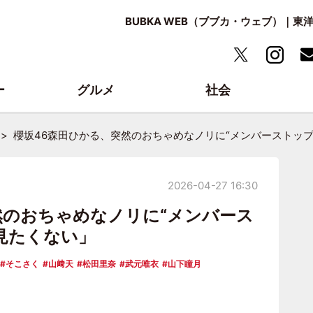
BUBKA WEB（ブブカ・ウェブ）｜
ー
グルメ
社会
櫻坂46森田ひかる、突然のおちゃめなノリに“メンバーストッ
2026-04-27 16:30
然のおちゃめなノリに“メンバース
見たくない」
そこさく
山﨑天
松田里奈
武元唯衣
山下瞳月