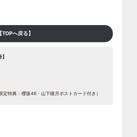
【TOPへ戻る】
月号】
限定特典：
櫻坂46
・
山下瞳月
ポストカード付き）