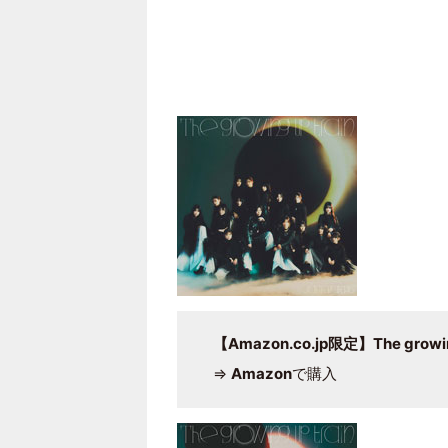
【Amazon.co.jp限定】The growi
⇒
Amazon
で購入