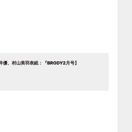
井優、村山美羽
表紙
：
『BRODY2月号
】