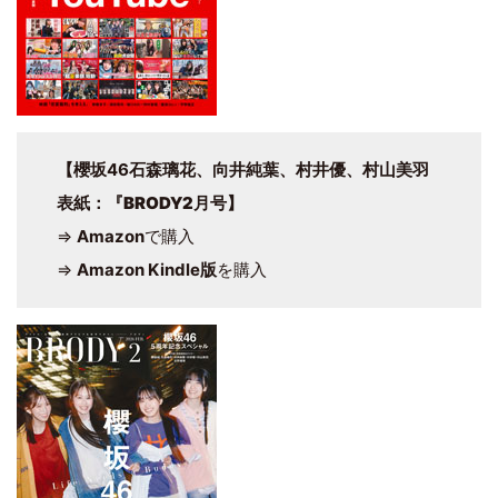
【櫻坂46石森璃花、向井純葉、村井優、村山美羽
表紙
：
『BRODY2月号
】
⇒
Amazon
で購入
⇒
Amazon Kindle版
を購入