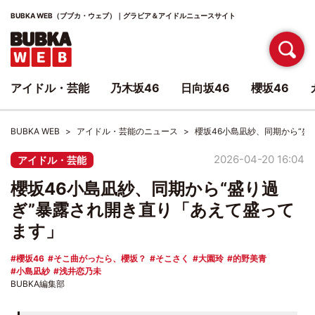
BUBKA WEB（ブブカ・ウェブ）｜グラビア＆アイドルニュースサイト
アイドル・芸能
乃木坂46
日向坂46
櫻坂46
BUBKA WEB
アイドル・芸能のニュース
櫻坂46小島凪紗、同期から“盛
2026-04-20 16:04
アイドル・芸能
櫻坂46小島凪紗、同期から“盛り過
ぎ”暴露され開き直り「あえて盛って
ます」
櫻坂46
そこ曲がったら、櫻坂？
そこさく
大園玲
的野美青
小島凪紗
浅井恋乃未
BUBKA編集部