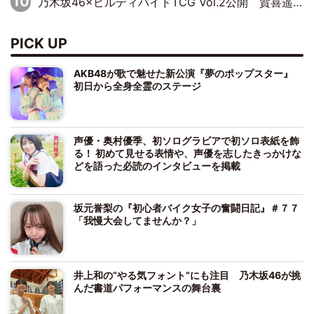
乃木坂46×ビルディバイドTCG Vol.2公開 賀喜遥香＆田村真佑が『京まふ』ステージに登壇
PICK UP
AKB48が歌で魅せた新公演『夢のポップスター』
初日から全身全霊のステージ
声優・奥村優季、初ソログラビアで初ソロ表紙を飾
る！ 初めて見せる表情や、声優を志したきっかけな
どを語った必読のインタビューを掲載
坂元誉梨の『初心者バイク女子の奮闘日記』＃７７
「我慢大会してませんか？」
井上和の“やる気フォント”にも注目 乃木坂46が挑
んだ書道パフォーマンスの舞台裏