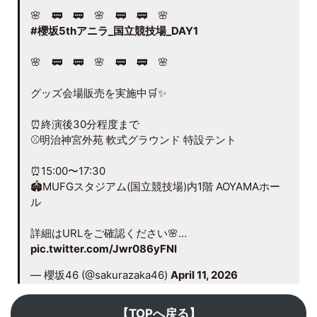
🌸 🚃 🚃 🌸 🚃 🚃 🌸
#櫻坂5thアニラ_国立競技場_DAY1
🌸 🚃 🚃 🌸 🚃 🚃 🌸
グッズ会場販売を実施中🛒✨
⏰終演後30分程度まで
⚾️明治神宮外苑 軟式グラウンド 特設テント
⏰15:00〜17:30
🏟️MUFGスタジアム(国立競技場)内1階 AOYAMAホー
ル
詳細はURLをご確認ください🌸…
pic.twitter.com/Jwr086yFNl
— 櫻坂46 (@sakurazaka46)
April 11, 2026
【TOPへ戻る】