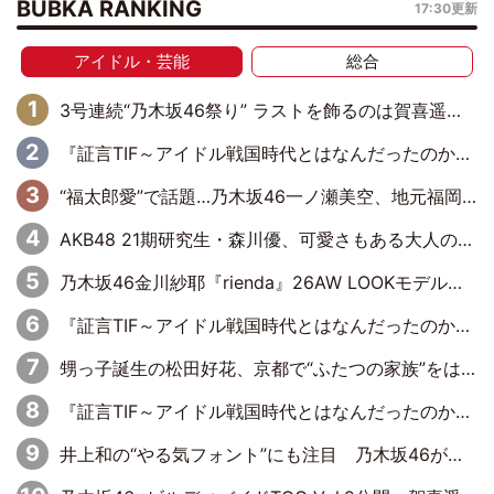
BUBKA RANKING
17:30更新
アイドル・芸能
総合
3号連続“乃木坂46祭り” ラストを飾るのは賀喜遥香…5年ぶりの登場に「5年分大人になった私を見ていただけたら」
『証言TIF～アイドル戦国時代とはなんだったのか～』第6回：でんぱ組.inc・古川未鈴×相沢梨紗「『ハロプロやりたかったな』って言ったら、夢眠ねむさんに『てめえはでんぱ組．incなんだよ！』って肩パンされて(笑)」
“福太郎愛”で話題…乃木坂46一ノ瀬美空、地元福岡『めんべい25周年トップサポーター』に就任
AKB48 21期研究生・森川優、可愛さもある大人の女性に
乃木坂46金川紗耶『rienda』26AW LOOKモデルに就任
『証言TIF～アイドル戦国時代とはなんだったのか～』第11回：私立恵比寿中学・真山りか×安本彩花「TIFで10年ぶりのキョンシーメイクをしたら、場を完全に引かせてしまって。時代が変わったんだなって」
甥っ子誕生の松田好花、京都で“ふたつの家族”をはしご！ “母”黒谷友香に見送られ、“父”松岡昌宏とはハシゴ酒
『証言TIF～アイドル戦国時代とはなんだったのか～』第10回：さくら学院・武藤彩未×飯田らうら「正直、中3で辞めるというのを信じてなくて。そう言われてはいたけど、嘘でしょって」
井上和の“やる気フォント”にも注目 乃木坂46が挑んだ書道パフォーマンスの舞台裏