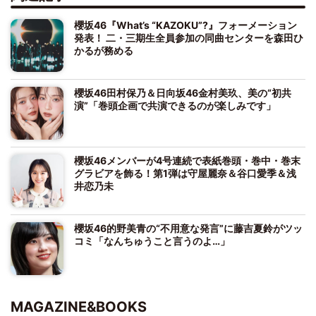
櫻坂46『What’s “KAZOKU”?』フォーメーション
発表！ 二・三期生全員参加の同曲センターを森田ひ
かるが務める
櫻坂46田村保乃＆日向坂46金村美玖、美の“初共
演”「巻頭企画で共演できるのが楽しみです」
櫻坂46メンバーが4号連続で表紙巻頭・巻中・巻末
グラビアを飾る！第1弾は守屋麗奈＆谷口愛季＆浅
井恋乃未
櫻坂46的野美青の“不用意な発言”に藤吉夏鈴がツッ
コミ「なんちゅうこと言うのよ…」
MAGAZINE&BOOKS