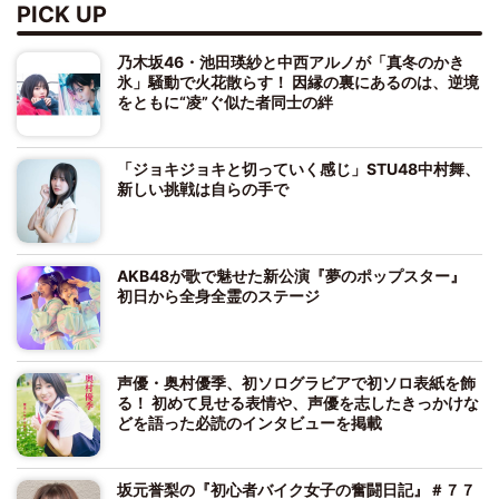
PICK UP
乃木坂46・池田瑛紗と中西アルノが「真冬のかき
氷」騒動で火花散らす！ 因縁の裏にあるのは、逆境
をともに“凌”ぐ似た者同士の絆
「ジョキジョキと切っていく感じ」STU48中村舞、
新しい挑戦は自らの手で
AKB48が歌で魅せた新公演『夢のポップスター』
初日から全身全霊のステージ
声優・奥村優季、初ソログラビアで初ソロ表紙を飾
る！ 初めて見せる表情や、声優を志したきっかけな
どを語った必読のインタビューを掲載
坂元誉梨の『初心者バイク女子の奮闘日記』＃７７