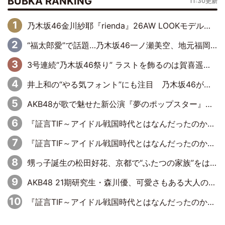
BUBKA RANKING
11:30更新
乃木坂46金川紗耶『rienda』26AW LOOKモデルに就任
“福太郎愛”で話題…乃木坂46一ノ瀬美空、地元福岡『めんべい25周年トップサポーター』に就任
3号連続“乃木坂46祭り” ラストを飾るのは賀喜遥香…5年ぶりの登場に「5年分大人になった私を見ていただけたら」
井上和の“やる気フォント”にも注目 乃木坂46が挑んだ書道パフォーマンスの舞台裏
AKB48が歌で魅せた新公演『夢のポップスター』 初日から全身全霊のステージ
『証言TIF～アイドル戦国時代とはなんだったのか～』第6回：でんぱ組.inc・古川未鈴×相沢梨紗「『ハロプロやりたかったな』って言ったら、夢眠ねむさんに『てめえはでんぱ組．incなんだよ！』って肩パンされて(笑)」
『証言TIF～アイドル戦国時代とはなんだったのか～』第11回：私立恵比寿中学・真山りか×安本彩花「TIFで10年ぶりのキョンシーメイクをしたら、場を完全に引かせてしまって。時代が変わったんだなって」
甥っ子誕生の松田好花、京都で“ふたつの家族”をはしご！ “母”黒谷友香に見送られ、“父”松岡昌宏とはハシゴ酒
AKB48 21期研究生・森川優、可愛さもある大人の女性に
『証言TIF～アイドル戦国時代とはなんだったのか～』第10回：さくら学院・武藤彩未×飯田らうら「正直、中3で辞めるというのを信じてなくて。そう言われてはいたけど、嘘でしょって」