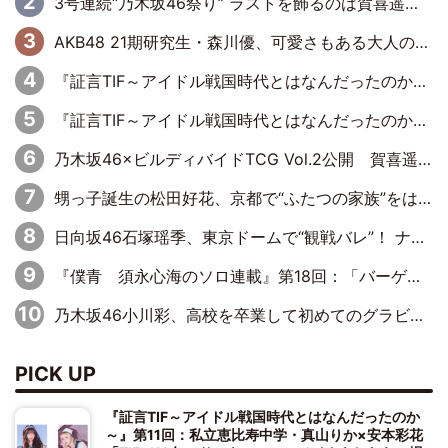
3号連続“乃木坂46祭り” ラストを飾るのは賀喜遥香…5年ぶりの登場に「5年分大人になった私を見ていただけたら」
AKB48 21期研究生・森川優、可愛さもある大人の女性に
『証言TIF～アイドル戦国時代とはなんだったのか～』第11回：私立恵比寿中学・真山りか×安本彩花「TIFで10年ぶりのキョンシーメイクをしたら、場を完全に引かせてしまって。時代が変わったんだなって」
『証言TIF～アイドル戦国時代とはなんだったのか～』第10回：さくら学院・武藤彩未×飯田らうら「正直、中3で辞めるというのを信じてなくて。そう言われてはいたけど、嘘でしょって」
乃木坂46×ビルディバイドTCG Vol.2公開 賀喜遥香＆田村真佑が『京まふ』ステージに登壇
甥っ子誕生の松田好花、京都で“ふたつの家族”をはしご！ “母”黒谷友香に見送られ、“父”松岡昌宏とはハシゴ酒
日向坂46石塚瑶季、東京ドームで“観戦バレ”！ ナイツ・塙も認めた「巨人に詳しすぎるアイドル」は元VENUSスクール生で杉内コーチ推し⁉
『僕青 須永心海のソロ連載』第18回：「バーゲンセールハンターみうな inしまむら」編
乃木坂46小川彩、高校を卒業して初めてのグラビア「大人になった感じがしました(笑)」
PICK UP
『証言TIF～アイドル戦国時代とはなんだったのか
～』第11回：私立恵比寿中学・真山りか×安本彩花