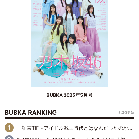
BUBKA 2025年5月号
BUBKA RANKING
5:30更新
『証言TIF～アイドル戦国時代とはなんだったのか～』第6回：でんぱ組.inc・古川未鈴×相沢梨紗「『ハロプロやりたかったな』って言ったら、夢眠ねむさんに『てめえはでんぱ組．incなんだよ！』って肩パンされて(笑)」