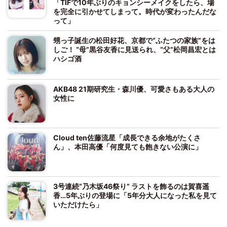
「TIFで10年ぶりのキョンシーメイクをしたら、場
を完全に引かせてしまって。時代が変わったんだな
って」
甥っ子誕生の松田好花、京都で“ふたつの家族”をは
しご！ “母”黒谷友香に見送られ、“父”松岡昌宏とは
ハシゴ酒
AKB48 21期研究生・森川優、可愛さもある大人の
女性に
Cloud ten佐藤流星「成長できる余地がたくさ
ん」、本田高優「何度見ても飽きない公演に」
3号連続“乃木坂46祭り” ラストを飾るのは賀喜遥
香…5年ぶりの登場に「5年分大人になった私を見て
いただけたら」