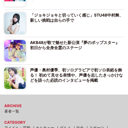
「ジョキジョキと切っていく感じ」STU48中村舞、
新しい挑戦は自らの手で
AKB48が歌で魅せた新公演『夢のポップスター』
初日から全身全霊のステージ
声優・奥村優季、初ソログラビアで初ソロ表紙を飾
る！ 初めて見せる表情や、声優を志したきっかけな
どを語った必読のインタビューを掲載
ARCHIVE
著者一覧
CATEGORY
アイドル・芸能
カルチャー
グルメ
社会
スポーツ