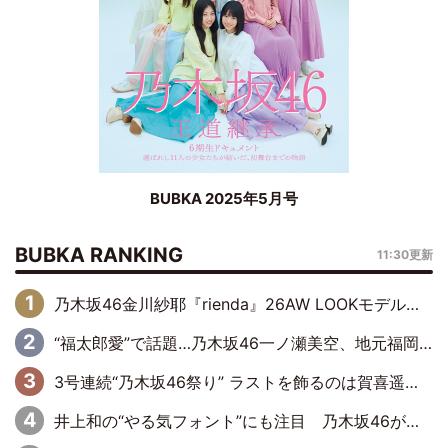
BUBKA 2025年5月号
BUBKA RANKING
11:30更新
乃木坂46金川紗耶『rienda』26AW LOOKモデルに就任
“福太郎愛”で話題…乃木坂46一ノ瀬美空、地元福岡『めんべい25周年トップサポーター』に就任
3号連続“乃木坂46祭り” ラストを飾るのは賀喜遥香…5年ぶりの登場に「5年分大人になった私を見ていただけたら」
井上和の“やる気フォント”にも注目 乃木坂46が挑んだ書道パフォーマンスの舞台裏