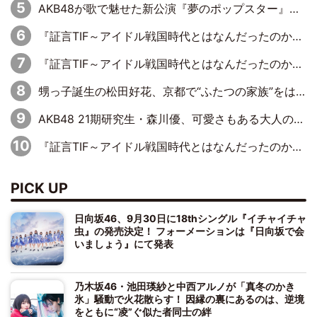
AKB48が歌で魅せた新公演『夢のポップスター』 初日から全身全霊のステージ
『証言TIF～アイドル戦国時代とはなんだったのか～』第6回：でんぱ組.inc・古川未鈴×相沢梨紗「『ハロプロやりたかったな』って言ったら、夢眠ねむさんに『てめえはでんぱ組．incなんだよ！』って肩パンされて(笑)」
『証言TIF～アイドル戦国時代とはなんだったのか～』第11回：私立恵比寿中学・真山りか×安本彩花「TIFで10年ぶりのキョンシーメイクをしたら、場を完全に引かせてしまって。時代が変わったんだなって」
甥っ子誕生の松田好花、京都で“ふたつの家族”をはしご！ “母”黒谷友香に見送られ、“父”松岡昌宏とはハシゴ酒
AKB48 21期研究生・森川優、可愛さもある大人の女性に
『証言TIF～アイドル戦国時代とはなんだったのか～』第10回：さくら学院・武藤彩未×飯田らうら「正直、中3で辞めるというのを信じてなくて。そう言われてはいたけど、嘘でしょって」
PICK UP
日向坂46、9月30日に18thシングル『イチャイチャ
虫』の発売決定！ フォーメーションは『日向坂で会
いましょう』にて発表
乃木坂46・池田瑛紗と中西アルノが「真冬のかき
氷」騒動で火花散らす！ 因縁の裏にあるのは、逆境
をともに“凌”ぐ似た者同士の絆