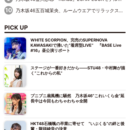
乃木坂46五百城茉央、ルームウエアでリラックス「今回のグラビアを見て成長を感じていただけるとうれしい」
PICK UP
WHITE SCORPION、完売のSUPERNOVA
KAWASAKIで沸いた“着席型LIVE” 『BASE Live
#16』昼公演リポート
ステージが一番好きだから――STU48・中村舞が描
く“これからの私”
プニプニ扇風機に騒然 乃木坂46“これいくら金”延
長中は今回もわちゃわちゃ全開
HKT48石橋颯の卒業に寄せて “いぶくる”の絆と後
輩・龍頭綺音の決意