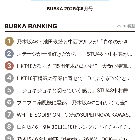
BUBKA 2025年5月号
BUBKA RANKING
23:30更新
乃木坂46・池田瑛紗と中西アルノが「真冬のかき氷」騒動で火花散らす！ 因縁の裏にあるのは、逆境をともに“凌”ぐ似た者同士の絆
ステージが一番好きだから――STU48・中村舞が描く“これからの私”
HKT48が語った“15周年本の思い出” 大食い特訓・守護霊企画・制服グラビア…盛りだくさんの裏話
HKT48石橋颯の卒業に寄せて “いぶくる”の絆と後輩・龍頭綺音の決意
「ジョキジョキと切っていく感じ」STU48中村舞、新しい挑戦は自らの手で
プニプニ扇風機に騒然 乃木坂46“これいくら金”延長中は今回もわちゃわちゃ全開
WHITE SCORPION、完売のSUPERNOVA KAWASAKIで沸いた“着席型LIVE” 『BASE Live #16』昼公演リポート
日向坂46、9月30日に18thシングル『イチャイチャ虫』の発売決定！ フォーメーションは『日向坂で会いましょう』にて発表
乃木坂46金川紗耶『rienda』26AW LOOKモデルに就任