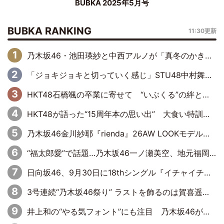
BUBKA 2025年5月号
BUBKA RANKING
11:30更新
乃木坂46・池田瑛紗と中西アルノが「真冬のかき氷」騒動で火花散らす！ 因縁の裏にあるのは、逆境をともに“凌”ぐ似た者同士の絆
「ジョキジョキと切っていく感じ」STU48中村舞、新しい挑戦は自らの手で
HKT48石橋颯の卒業に寄せて “いぶくる”の絆と後輩・龍頭綺音の決意
HKT48が語った“15周年本の思い出” 大食い特訓・守護霊企画・制服グラビア…盛りだくさんの裏話
乃木坂46金川紗耶『rienda』26AW LOOKモデルに就任
“福太郎愛”で話題…乃木坂46一ノ瀬美空、地元福岡『めんべい25周年トップサポーター』に就任
日向坂46、9月30日に18thシングル『イチャイチャ虫』の発売決定！ フォーメーションは『日向坂で会いましょう』にて発表
3号連続“乃木坂46祭り” ラストを飾るのは賀喜遥香…5年ぶりの登場に「5年分大人になった私を見ていただけたら」
井上和の“やる気フォント”にも注目 乃木坂46が挑んだ書道パフォーマンスの舞台裏