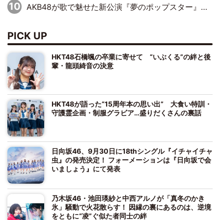
AKB48が歌で魅せた新公演『夢のポップスター』 初日から全身全霊のステージ
PICK UP
HKT48石橋颯の卒業に寄せて “いぶくる”の絆と後
輩・龍頭綺音の決意
HKT48が語った“15周年本の思い出” 大食い特訓・
守護霊企画・制服グラビア…盛りだくさんの裏話
日向坂46、9月30日に18thシングル『イチャイチャ
虫』の発売決定！ フォーメーションは『日向坂で会
いましょう』にて発表
乃木坂46・池田瑛紗と中西アルノが「真冬のかき
氷」騒動で火花散らす！ 因縁の裏にあるのは、逆境
をともに“凌”ぐ似た者同士の絆