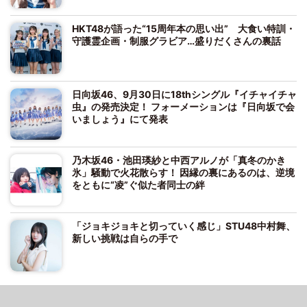
HKT48が語った“15周年本の思い出” 大食い特訓・
守護霊企画・制服グラビア…盛りだくさんの裏話
日向坂46、9月30日に18thシングル『イチャイチャ
虫』の発売決定！ フォーメーションは『日向坂で会
いましょう』にて発表
乃木坂46・池田瑛紗と中西アルノが「真冬のかき
氷」騒動で火花散らす！ 因縁の裏にあるのは、逆境
をともに“凌”ぐ似た者同士の絆
「ジョキジョキと切っていく感じ」STU48中村舞、
新しい挑戦は自らの手で