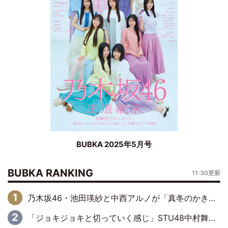
BUBKA 2025年5月号
BUBKA RANKING
11:30更新
乃木坂46・池田瑛紗と中西アルノが「真冬のかき氷」騒動で火花散らす！ 因縁の裏にあるのは、逆境をともに“凌”ぐ似た者同士の絆
「ジョキジョキと切っていく感じ」STU48中村舞、新しい挑戦は自らの手で