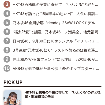
HKT48石橋颯の卒業に寄せて “いぶくる”の絆と後輩・龍頭綺音の決意
HKT48が語った“15周年本の思い出” 大食い特訓・守護霊企画・制服グラビア…盛りだくさんの裏話
乃木坂46金川紗耶『rienda』26AW LOOKモデルに就任
“福太郎愛”で話題…乃木坂46一ノ瀬美空、地元福岡『めんべい25周年トップサポーター』に就任
日向坂46、9月30日に18thシングル『イチャイチャ虫』の発売決定！ フォーメーションは『日向坂で会いましょう』にて発表
3号連続“乃木坂46祭り” ラストを飾るのは賀喜遥香…5年ぶりの登場に「5年分大人になった私を見ていただけたら」
井上和の“やる気フォント”にも注目 乃木坂46が挑んだ書道パフォーマンスの舞台裏
AKB48が歌で魅せた新公演『夢のポップスター』 初日から全身全霊のステージ
PICK UP
HKT48石橋颯の卒業に寄せて “いぶくる”の絆と後
輩・龍頭綺音の決意