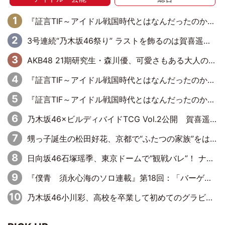
『証言TIF～アイドル戦国時代とはなんだったのか～』第6回：でんぱ組.inc・古川未鈴×相沢梨紗「『ハロプロやりたかったな』って言ったら、夢眠ねむさんに『てめえはでんぱ組．incなんだよ！』って肩パンされて(笑)」
3号連続“乃木坂46祭り” ラストを飾るのは賀喜遥香…5年ぶりの登場に「5年分大人になった私を見ていただけたら」
AKB48 21期研究生・森川優、可愛さもある大人の女性に
『証言TIF～アイドル戦国時代とはなんだったのか～』第11回：私立恵比寿中学・真山りか×安本彩花「TIFで10年ぶりのキョンシーメイクをしたら、場を完全に引かせてしまって。時代が変わったんだなって」
『証言TIF～アイドル戦国時代とはなんだったのか～』第10回：さくら学院・武藤彩未×飯田らうら「正直、中3で辞めるというのを信じてなくて。そう言われてはいたけど、嘘でしょって」
乃木坂46×ビルディバイドTCG Vol.2公開 賀喜遥香＆田村真佑が『京まふ』ステージに登壇
甥っ子誕生の松田好花、京都で“ふたつの家族”をはしご！ “母”黒谷友香に見送られ、“父”松岡昌宏とはハシゴ酒
日向坂46石塚瑶季、東京ドームで“観戦バレ”！ ナイツ・塙も認めた「巨人に詳しすぎるアイドル」は元VENUSスクール生で杉内コーチ推し⁉
『僕青 須永心海のソロ連載』第18回：「バーゲンセールハンターみうな inしまむら」編
乃木坂46小川彩、高校を卒業して初めてのグラビア「大人になった感じがしました(笑)」