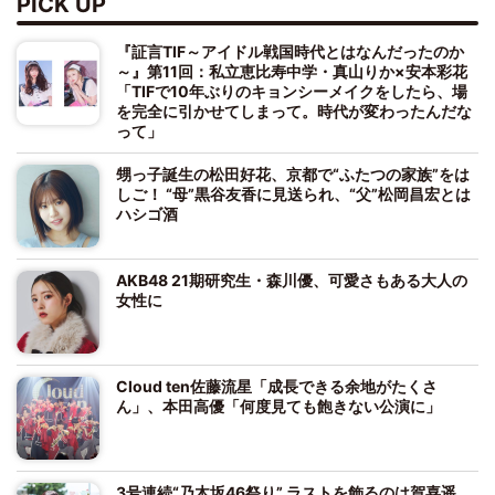
PICK UP
『証言TIF～アイドル戦国時代とはなんだったのか
～』第11回：私立恵比寿中学・真山りか×安本彩花
「TIFで10年ぶりのキョンシーメイクをしたら、場
を完全に引かせてしまって。時代が変わったんだな
って」
甥っ子誕生の松田好花、京都で“ふたつの家族”をは
しご！ “母”黒谷友香に見送られ、“父”松岡昌宏とは
ハシゴ酒
AKB48 21期研究生・森川優、可愛さもある大人の
女性に
Cloud ten佐藤流星「成長できる余地がたくさ
ん」、本田高優「何度見ても飽きない公演に」
3号連続“乃木坂46祭り” ラストを飾るのは賀喜遥