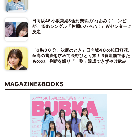
日向坂46 小坂菜緒&金村美玖の“なおみく”コンビ
が、15thシングル『お願いバッハ！』Wセンターに
決定！
「6 時3 0 分、決断のとき」日向坂4 6 の松田好花、
至高の蕎麦を求めて長野ひとり旅！ 3食堪能できた
ものの、判断を誤り「十割」達成できずやけ飲み
MAGAZINE&BOOKS