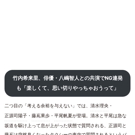
竹内希来里、俳優・八嶋智人との共演でNG連発
も「楽しくて、思い切りやっちゃおうって」
二つ目の「考える余裕を与えない」では、
清水理央
・
正源司陽子
・
藤嶌果歩
・
平尾帆夏
が登場。清水と平尾は急な
坂道を駆け上って息が上がった状態で質問される、正源司と
藤嶌は突然臭くなったタクシーの車内で質問されるというバ