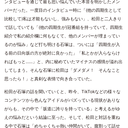
ンタビューを通じて最も思い悩んでいた本音を明かしたメン
バーだった。一度目のインタビュー時に「(他の四期生として
比較して)私は才能もないし、強みもない」、松田と二人きり
で話していても「(他の四期生が)冠番組を持っていて。四期生
紹介で私の紹介欄に何もなくて、他のメンバーが埋まってい
るのが悩み」など打ち明ける石塚は、ついには「四期生が入
る前の日向坂の方が絶対に良かった」「私とかが入らならけ
ればもっと……」と、内に秘めていたマイナスの感情が溢れ出
してしまう。そんな石塚に松田は「ダメダメ！ そんなこと
思ったら！」と真剣な表情で向き合っていた。
松田が石塚の話を聞いていくと、昨今、TikTokなどの様々な
コンテンツから色んなアイドルがバズっている現状がありな
がらも、その中で「坂道に誇りを持っている」と考えるがゆ
えの悩みだという結論に至った。そして、松田と対話を重ね
る中で石塚は「めちゃくちゃ熱い仲間がいて。腹割って話せ