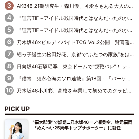
AKB48 21期研究生・森川優、可愛さもある大人の女性に
『証言TIF～アイドル戦国時代とはなんだったのか～』第11回：私立恵比寿中学・真山りか×安本彩花「TIFで10年ぶりのキョンシーメイクをしたら、場を完全に引かせてしまって。時代が変わったんだなって」
『証言TIF～アイドル戦国時代とはなんだったのか～』第10回：さくら学院・武藤彩未×飯田らうら「正直、中3で辞めるというのを信じてなくて。そう言われてはいたけど、嘘でしょって」
乃木坂46×ビルディバイドTCG Vol.2公開 賀喜遥香＆田村真佑が『京まふ』ステージに登壇
甥っ子誕生の松田好花、京都で“ふたつの家族”をはしご！ “母”黒谷友香に見送られ、“父”松岡昌宏とはハシゴ酒
日向坂46石塚瑶季、東京ドームで“観戦バレ”！ ナイツ・塙も認めた「巨人に詳しすぎるアイドル」は元VENUSスクール生で杉内コーチ推し⁉
『僕青 須永心海のソロ連載』第18回：「バーゲンセールハンターみうな inしまむら」編
乃木坂46小川彩、高校を卒業して初めてのグラビア「大人になった感じがしました(笑)」
PICK UP
“福太郎愛”で話題…乃木坂46一ノ瀬美空、地元福岡
『めんべい25周年トップサポーター』に就任