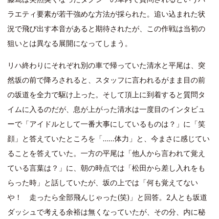
ラエティ要素が若干強めな方法が採られた。追い込まれた状
況で飛び出す本音があると期待されたが、この作戦は当初の
狙いとは異なる展開になってしまう。
リハ終わりにそれぞれ別の車で帰っていた清水と平尾は、突
然坂の前で降ろされると、スタッフに言われるがまま目の前
の坂道を全力で駆け上った。そして頂上に到着すると質問タ
イムに入るのだが、息が上がった清水は一度目のインタビュ
ーで「アイドルとして一番大事にしているものは？」に「笑
顔」と答えていたところを「……体力」と、今まさに感じてい
ることを答えていた。一方の平尾は「他人から言われて覚え
ている言葉は？」に、朝の時点では「松田から差し入れをも
らった時」と話していたが、坂の上では「何も覚えてない
や！ 走ったら全部飛んじゃった(笑)」と回答。2人とも坂道
ダッシュで考える余裕は無くなっていたが、その分、内に秘