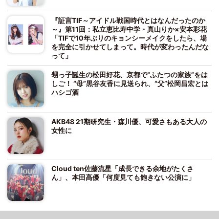
『証言TIF～アイドル戦国時代とはなんだったのか
～』第11回：私立恵比寿中学・真山りか×安本彩花
「TIFで10年ぶりのキョンシーメイクをしたら、場
を完全に引かせてしまって。時代が変わったんだな
って」
甥っ子誕生の松田好花、京都で“ふたつの家族”をは
しご！ “母”黒谷友香に見送られ、“父”松岡昌宏とは
ハシゴ酒
AKB48 21期研究生・森川優、可愛さもある大人の
女性に
Cloud ten佐藤流星「成長できる余地がたくさ
ん」、本田高優「何度見ても飽きない公演に」