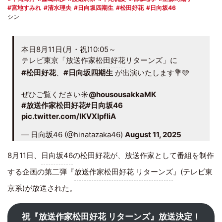
宮地すみれ
清水理央
日向坂四期生
松田好花
日向坂46
シン
本日8月11日(月・祝)10:05～
テレビ東京「放送作家
松田好花
リターンズ」に
#松田好花
、
#日向坂四期生
が出演いたします💐🩵
ぜひご覧ください☀️
@housousakkaMK
#放送作家松田好花
#日向坂46
pic.twitter.com/IKVXIpfIiA
— 日向坂46 (@hinatazaka46)
August 11, 2025
8月11日、
日向坂46
の松田好花が、放送作家として番組を制作
する企画の第二弾『
放送作家松田好花 リターンズ
』(テレビ東
京系)が放送された。
祝『放送作家松田好花 リターンズ』放送決定！