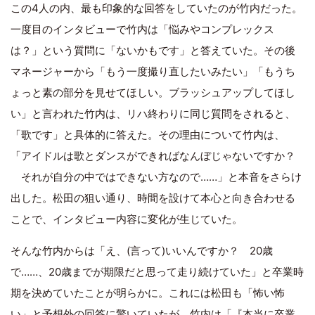
この4人の内、最も印象的な回答をしていたのが竹内だった。
一度目のインタビューで竹内は「悩みやコンプレックス
は？」という質問に「ないかもです」と答えていた。その後
マネージャーから「もう一度撮り直したいみたい」「もうち
ょっと素の部分を見せてほしい。ブラッシュアップしてほし
い」と言われた竹内は、リハ終わりに同じ質問をされると、
「歌です」と具体的に答えた。その理由について竹内は、
「アイドルは歌とダンスができればなんぼじゃないですか？
それが自分の中ではできない方なので……」と本音をさらけ
出した。松田の狙い通り、時間を設けて本心と向き合わせる
ことで、インタビュー内容に変化が生じていた。
そんな竹内からは「え、(言って)いいんですか？ 20歳
で……、20歳までが期限だと思って走り続けていた」と卒業時
期を決めていたことが明らかに。これには松田も「怖い怖
い」と予想外の回答に驚いていたが、竹内は「『本当に卒業