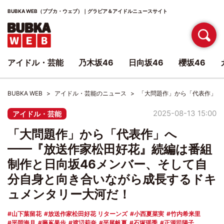
BUBKA WEB（ブブカ・ウェブ）｜グラビア＆アイドルニュースサイト
アイドル・芸能
乃木坂46
日向坂46
櫻坂46
BUBKA WEB
アイドル・芸能のニュース
「大問題作」から「代表作」へ
2025-08-13 15:00
アイドル・芸能
「大問題作」から「代表作」へ
━━『放送作家松田好花』続編は番組
制作と日向坂46メンバー、そして自
分自身と向き合いながら成長するドキ
ュメンタリー大河だ！
山下葉留花
放送作家松田好花 リターンズ
小西夏菜実
竹内希来里
平岡海月
藤嶌果歩
渡辺莉奈
平尾帆夏
石塚瑶季
正源司陽子