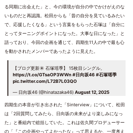
る同期に出会えた」と、今の環境が自分の中でかけがえのな
いものだと再認識。松田からも「昔の自分を見ているみたい
で、応援したくなる」という言葉をもらった石塚は「自分に
とってターニングポイントになった。大事な日になった」と
語っており、今回の企画を通じて、四期生11人の中で最も心
を動かされたメンバーであったように見えた。
【ブログ更新☀️ 石塚瑶季】 15枚目シングル。
https://t.co/GTsaOP3WWn
#日向坂46
#石塚瑶季
pic.twitter.com/L72B7L03QO
— 日向坂46 (@hinatazaka46)
August 12, 2025
四期生の本音が引き出された「Sinterview」について、松田
は「2回質問してみたら、日向坂の未来がより楽しみになっ
た」と番組内で総括していた。これは佐久間プロデューサー
の「『この企画やってよかったな』って思えるか、一度考え