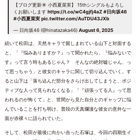
【ブログ更新☀️ 小西夏菜実】 15thシングルもよろし
くお願いします
https://t.co/wC4gjfj4aZ
#日向坂46
#小西夏菜実
pic.twitter.com/AuTDU43JXb
— 日向坂46 (@hinatazaka46)
August 6, 2025
続いて松田は、天然キャラで親しまれている山下と対面する
と、「『悩みありますか？』って聞かれたら、『悩みないで
す』って言う時もあるじゃん？ そんなの絶対嘘じゃん、っ
て思っちゃう」と彼女のキャラに関して切り込んでいく。す
ると山下は「落ち込んだ部分をさらけ出してしまうと、ポジ
ティブな人って見られなくなる」「『頑張ってる人』って思
われるのが怖くて」と、世間から見た自分とのギャップに悩
んでいることを打ち明け、普段の天真爛漫な彼女の意外な一
面が赤裸々に語られていた。
そして、松田が最後に向かい合った石塚は、今回の四期生イ