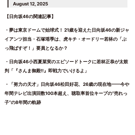
August 12, 2025
【日向坂46の関連記事】
・夢は東京ドームで始球式！ 21歳を迎えた日向坂46の新ジャ
イアンツ担当・石塚瑶季は、虎キチ・オードリー若林の「ぶ
っ飛ばすぞ！」要員となるか？
・日向坂46小西夏菜実のエピソードトークに若林正恭が太鼓
判「『さんま御殿!!』即戦力でいけるよ」
・「努力の天才」日向坂46松田好花、26歳の現在地━━今や
年間テレビ出演回数100本超え、聴取率首位キープの“売れっ
子”の8年間の軌跡