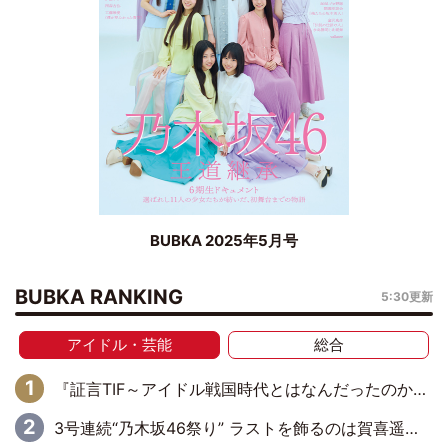
BUBKA 2025年5月号
BUBKA RANKING
5:30更新
アイドル・芸能
総合
『証言TIF～アイドル戦国時代とはなんだったのか～』第6回：でんぱ組.inc・古川未鈴×相沢梨紗「『ハロプロやりたかったな』って言ったら、夢眠ねむさんに『てめえはでんぱ組．incなんだよ！』って肩パンされて(笑)」
3号連続“乃木坂46祭り” ラストを飾るのは賀喜遥香…5年ぶりの登場に「5年分大人になった私を見ていただけたら」