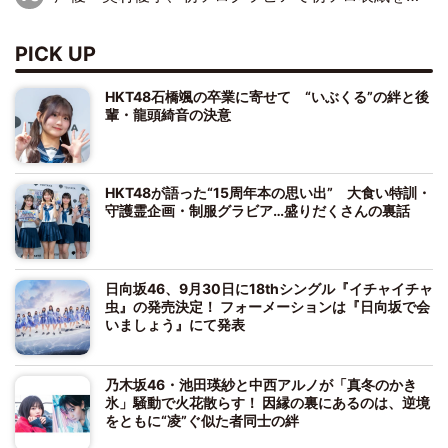
PICK UP
HKT48石橋颯の卒業に寄せて “いぶくる”の絆と後
輩・龍頭綺音の決意
HKT48が語った“15周年本の思い出” 大食い特訓・
守護霊企画・制服グラビア…盛りだくさんの裏話
日向坂46、9月30日に18thシングル『イチャイチャ
虫』の発売決定！ フォーメーションは『日向坂で会
いましょう』にて発表
乃木坂46・池田瑛紗と中西アルノが「真冬のかき
氷」騒動で火花散らす！ 因縁の裏にあるのは、逆境
をともに“凌”ぐ似た者同士の絆