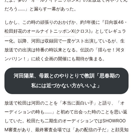
だろう……」と漏らす一幕があった。
しかし、この時の頑張りのおかげか、約1年後に『日向坂46・
松田好花のオールナイトニッポンX
(クロス)』としてレギュラ
ー化。以降、河田は収録回で一度ゲスト出演しているが、生
放送での出演は特番の時以来となる。伝説の「揺らせ！河タ
ンバリン！」に続く企画の開催にも期待が集まる。
河田陽菜、母親とのやりとりで教訓「思春期の
私には近づかない方がいいよ」
放送で松田は河田のことを「本当に面白い子」と語り、「オ
ーディションの時も……」と初めて出会った時のことを思い返
していた。松田たち二期生のオーディションではSHOWROO
M審査があり、最終審査会場では「あの配信の子だ」と顔見知