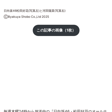
日向坂46松田好花(写真左)と河田陽菜(写真右)
ⒸByakuya Shobo Co.,Ltd 2025
この記事の画像（1枚）
毎週木曜24時から放送中の『
日向坂46
・
松田好花
のオールナ