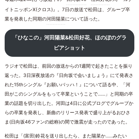
イトニッポンX(クロス)』。7日の放送で松田は、グループ卒
業を発表した同期の
河田陽菜
について語った。
「ひなこの」河田陽菜&松田好花、ほのぼのグラ
ビアショット
ラジオで松田は、前回の放送からの1週間で起きたことを振り
返った。3日深夜放送の『日向坂で会いましょう』にて発表さ
れた15thシングル『お願いバッハ！』について語る中、「河
田がこのシングルをもって卒業ということで……」と同期の卒
業の話題を切り出した。河田は4日に公式ブログでグループか
らの卒業を発表し、新曲のリリース発表で盛り上がるおひさ
ま(日向坂46ファンの総称)の間で激震が走ったのであった。
松田は「(富田)鈴花を送り出したら、また陽菜か……みたい