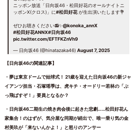
ニッポン放送「日向坂46・松田好花のオールナイトニ
ッポンX(クロス)」に
#松田好花
が生出演いたします💐
ぜひお聴きください📻✨
@konoka_annX
#松田好花ANNX
#日向坂46
pic.twitter.com/EFTFKZnVh9
— 日向坂46 (@hinatazaka46)
August 7, 2025
【日向坂46の関連記事】
・夢は東京ドームで始球式！ 21歳を迎えた日向坂46の新ジャ
イアンツ担当・石塚瑶季は、虎キチ・オードリー若林の「ぶ
っ飛ばすぞ！」要員となるか？
・日向坂46二期生の焼き肉会後に起きた悲劇……松田好花ん
家集合！のはずが、気分屋な同期が続出で、唯一乗り気の金
村美玖が「来ないんかよ！」と怒りのアンサー