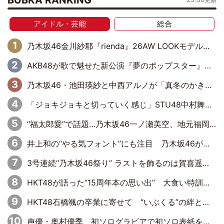
BUBKA RANKING
アイドル・芸能
総合
乃木坂46金川紗耶『rienda』26AW LOOKモデルに就任
AKB48が歌で魅せた新公演『夢のポップスター』 初日から全身全霊のステージ
乃木坂46・池田瑛紗と中西アルノが「真冬のかき氷」騒動で火花散らす！ 因縁の裏にあるのは、逆境をともに“凌”ぐ似た者同士の絆
「ジョキジョキと切っていく感じ」STU48中村舞、新しい挑戦は自らの手で
“福太郎愛”で話題…乃木坂46一ノ瀬美空、地元福岡『めんべい25周年トップサポーター』に就任
井上和の“やる気フォント”にも注目 乃木坂46が挑んだ書道パフォーマンスの舞台裏
3号連続“乃木坂46祭り” ラストを飾るのは賀喜遥香…5年ぶりの登場に「5年分大人になった私を見ていただけたら」
HKT48が語った“15周年本の思い出” 大食い特訓・守護霊企画・制服グラビア…盛りだくさんの裏話
HKT48石橋颯の卒業に寄せて “いぶくる”の絆と後輩・龍頭綺音の決意
声優・奥村優季、初ソログラビアで初ソロ表紙を飾る！ 初めて見せる表情や、声優を志したきっかけなどを語った必読のインタビューを掲載