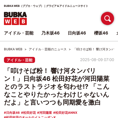
BUBKA WEB（ブブカ・ウェブ）｜グラビア＆アイドルニュースサイト
アイドル・芸能
乃木坂46
日向坂46
櫻坂46
BUBKA WEB
アイドル・芸能のニュース
「叩けそば粉！ 響け河タンバリ
2025-08-09 07:00
アイドル・芸能
「叩けそば粉！ 響け河タンバリ
ン！」日向坂46 松田好花が河田陽菜
とのラストラジオを匂わせ!? 「こん
なことやりたかったわけじゃないん
だよ」と言いつつも同期愛を激白
日向坂46
松田好花
河田陽菜
松田好花ANNX
松田好花のオールナイトニッポンX