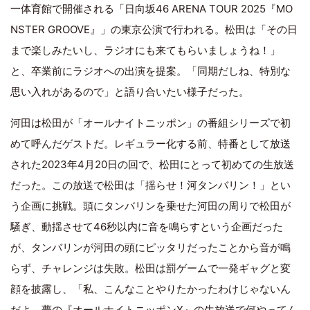
一体育館で開催される「日向坂46 ARENA TOUR 2025『MO
NSTER GROOVE』」の東京公演で行われる。松田は「その日
まで楽しみたいし、ラジオにも来てもらいましょうね！」
と、卒業前にラジオへの出演を提案。「同期だしね、特別な
思い入れがあるので」と語り合いたい様子だった。
河田は松田が「オールナイトニッポン」の番組シリーズで初
めて呼んだゲストだ。レギュラー化する前、特番として放送
された2023年4月20日の回で、松田にとって初めての生放送
だった。この放送で松田は「揺らせ！河タンバリン！」とい
う企画に挑戦。頭にタンバリンを乗せた河田の周りで松田が
騒ぎ、動揺させて46秒以内に音を鳴らすという企画だった
が、タンバリンが河田の頭にピッタリだったことから音が鳴
らず、チャレンジは失敗。松田は罰ゲームで一発ギャグと変
顔を披露し、「私、こんなことやりたかったわけじゃないん
だよ。夢の『オールナイトニッポンX』の生放送で何やってん