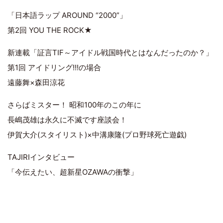
「日本語ラップ AROUND “2000”」
第2回 YOU THE ROCK★
新連載「証言TIF～アイドル戦国時代とはなんだったのか？」
第1回 アイドリング!!!の場合
遠藤舞×森田涼花
さらばミスター！ 昭和100年のこの年に
長嶋茂雄は永久に不滅です座談会！
伊賀大介(スタイリスト)×中溝康隆(プロ野球死亡遊戯)
TAJIRIインタビュー
「今伝えたい、超新星OZAWAの衝撃」