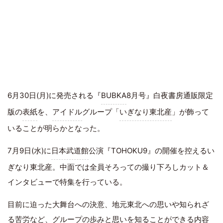
6月30日(月)に発売される『
BUBKA
8月号』白夜書房通販限定
版の
表紙
を、
アイドル
グループ「
いぎなり東北産
」が飾って
いることが明らかとなった。
7月9日(水)に
日本武道館
公演『TOHOKU9』の開催を控えるい
ぎなり東北産。中面では全員そろっての撮り下ろしカット＆
インタビューで特集を行っている。
目前に迫った大舞台への決意、地元東北への思いや知られざ
る苦労など、グループの歩みと思いを知ることができる内容