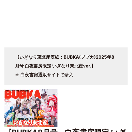
【
いぎなり東北産
表紙：BUBKA(
ブブカ
)2025年8
月号 白夜書房限定 いぎなり東北産ver.】
⇒
白夜書房通販サイト
で購入