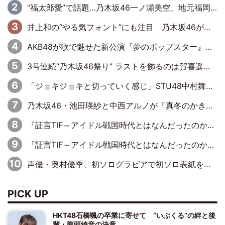
“福太郎愛”で話題…乃木坂46一ノ瀬美空、地元福岡『めんべい25周年トップサポーター』に就任
井上和の“やる気フォント”にも注目 乃木坂46が挑んだ書道パフォーマンスの舞台裏
AKB48が歌で魅せた新公演『夢のポップスター』 初日から全身全霊のステージ
3号連続“乃木坂46祭り” ラストを飾るのは賀喜遥香…5年ぶりの登場に「5年分大人になった私を見ていただけたら」
「ジョキジョキと切っていく感じ」STU48中村舞、新しい挑戦は自らの手で
乃木坂46・池田瑛紗と中西アルノが「真冬のかき氷」騒動で火花散らす！ 因縁の裏にあるのは、逆境をともに“凌”ぐ似た者同士の絆
『証言TIF～アイドル戦国時代とはなんだったのか～』第11回：私立恵比寿中学・真山りか×安本彩花「TIFで10年ぶりのキョンシーメイクをしたら、場を完全に引かせてしまって。時代が変わったんだなって」
『証言TIF～アイドル戦国時代とはなんだったのか～』第6回：でんぱ組.inc・古川未鈴×相沢梨紗「『ハロプロやりたかったな』って言ったら、夢眠ねむさんに『てめえはでんぱ組．incなんだよ！』って肩パンされて(笑)」
声優・奥村優季、初ソログラビアで初ソロ表紙を飾る！ 初めて見せる表情や、声優を志したきっかけなどを語った必読のインタビューを掲載
PICK UP
HKT48石橋颯の卒業に寄せて “いぶくる”の絆と後
輩・龍頭綺音の決意