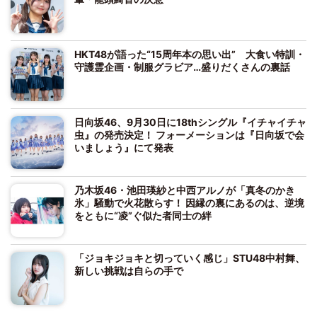
HKT48が語った“15周年本の思い出” 大食い特訓・
守護霊企画・制服グラビア…盛りだくさんの裏話
日向坂46、9月30日に18thシングル『イチャイチャ
虫』の発売決定！ フォーメーションは『日向坂で会
いましょう』にて発表
乃木坂46・池田瑛紗と中西アルノが「真冬のかき
氷」騒動で火花散らす！ 因縁の裏にあるのは、逆境
をともに“凌”ぐ似た者同士の絆
「ジョキジョキと切っていく感じ」STU48中村舞、
新しい挑戦は自らの手で