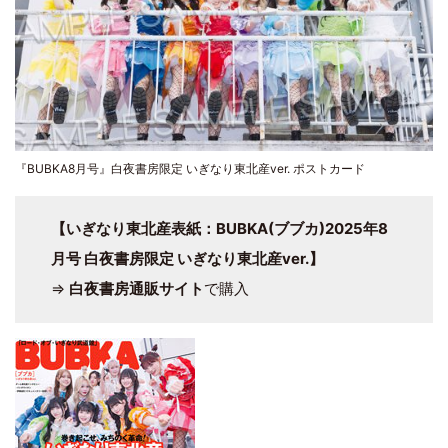
『BUBKA8月号』白夜書房限定 いぎなり東北産ver. ポストカード
【
いぎなり東北産
表紙：BUBKA(
ブブカ
)2025年8
月号 白夜書房限定 いぎなり東北産ver.】
⇒
白夜書房通販サイト
で購入