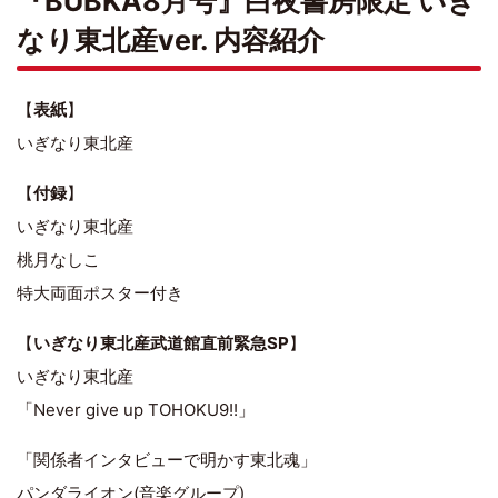
『BUBKA8月号』白夜書房限定 いぎ
なり東北産ver. 内容紹介
【
表紙
】
いぎなり東北産
【
付録
】
いぎなり東北産
桃月なしこ
特大両面ポスター付き
【
いぎなり東北産武道館直前緊急SP
】
いぎなり東北産
「Never give up TOHOKU9!!」
「関係者インタビューで明かす東北魂」
パンダライオン(音楽グループ)