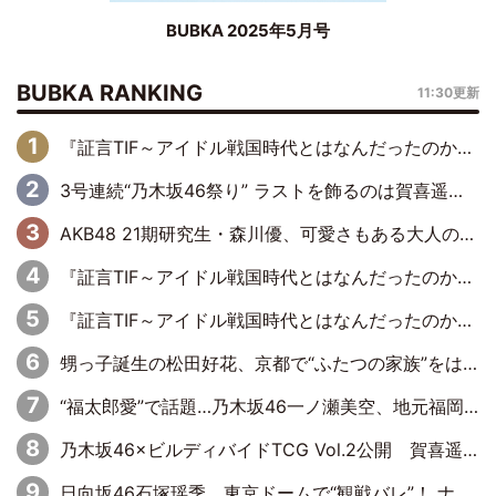
BUBKA 2025年5月号
BUBKA RANKING
11:30更新
『証言TIF～アイドル戦国時代とはなんだったのか～』第6回：でんぱ組.inc・古川未鈴×相沢梨紗「『ハロプロやりたかったな』って言ったら、夢眠ねむさんに『てめえはでんぱ組．incなんだよ！』って肩パンされて(笑)」
3号連続“乃木坂46祭り” ラストを飾るのは賀喜遥香…5年ぶりの登場に「5年分大人になった私を見ていただけたら」
AKB48 21期研究生・森川優、可愛さもある大人の女性に
『証言TIF～アイドル戦国時代とはなんだったのか～』第11回：私立恵比寿中学・真山りか×安本彩花「TIFで10年ぶりのキョンシーメイクをしたら、場を完全に引かせてしまって。時代が変わったんだなって」
『証言TIF～アイドル戦国時代とはなんだったのか～』第10回：さくら学院・武藤彩未×飯田らうら「正直、中3で辞めるというのを信じてなくて。そう言われてはいたけど、嘘でしょって」
甥っ子誕生の松田好花、京都で“ふたつの家族”をはしご！ “母”黒谷友香に見送られ、“父”松岡昌宏とはハシゴ酒
“福太郎愛”で話題…乃木坂46一ノ瀬美空、地元福岡『めんべい25周年トップサポーター』に就任
乃木坂46×ビルディバイドTCG Vol.2公開 賀喜遥香＆田村真佑が『京まふ』ステージに登壇
日向坂46石塚瑶季、東京ドームで“観戦バレ”！ ナイツ・塙も認めた「巨人に詳しすぎるアイドル」は元VENUSスクール生で杉内コーチ推し⁉