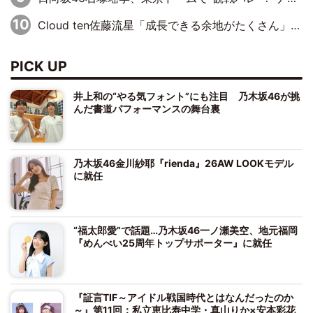
Cloud ten佐藤流星「成長できる余地がたくさん」、本田高優「何度見ても飽きない公演に」
PICK UP
井上和の“やる気フォント”にも注目 乃木坂46が挑
んだ書道パフォーマンスの舞台裏
乃木坂46金川紗耶『rienda』26AW LOOKモデル
に就任
“福太郎愛”で話題…乃木坂46一ノ瀬美空、地元福岡
『めんべい25周年トップサポーター』に就任
『証言TIF～アイドル戦国時代とはなんだったのか
～』第11回：私立恵比寿中学・真山りか×安本彩花