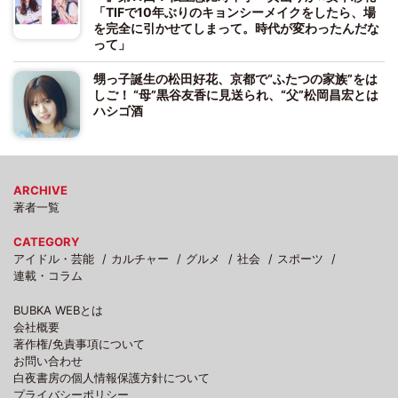
「TIFで10年ぶりのキョンシーメイクをしたら、場
を完全に引かせてしまって。時代が変わったんだな
って」
甥っ子誕生の松田好花、京都で“ふたつの家族”をは
しご！ “母”黒谷友香に見送られ、“父”松岡昌宏とは
ハシゴ酒
ARCHIVE
著者一覧
CATEGORY
アイドル・芸能
カルチャー
グルメ
社会
スポーツ
連載・コラム
BUBKA WEBとは
会社概要
著作権/免責事項について
お問い合わせ
白夜書房の個人情報保護方針について
プライバシーポリシー