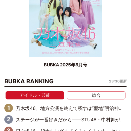
BUBKA 2025年5月号
BUBKA RANKING
23:30更新
アイドル・芸能
総合
乃木坂46、地方公演を終えて残すは“聖地”明治神宮野球場！ 最終の福岡公演では吉田綾乃クリスティーの『卒業セレモニー』を開催
ステージが一番好きだから――STU48・中村舞が描く“これからの私”
日向坂46、18thシングル『イチャイチャ虫』センターは正源司陽子に決定& 佐藤優羽や平岡海月など、“ひなた坂46”からの選抜入りも注目！