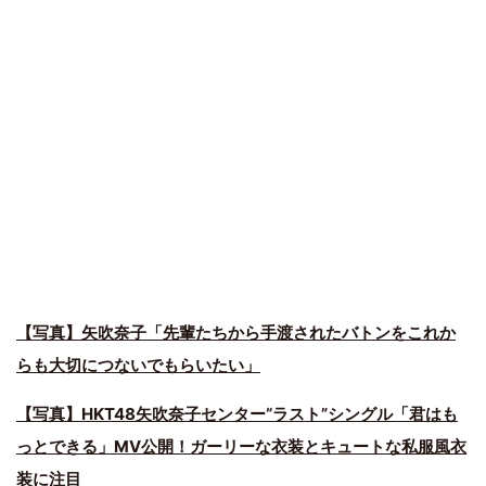
【写真】矢吹奈子「先輩たちから手渡されたバトンをこれか
らも大切につないでもらいたい」
【写真】HKT48矢吹奈子センター“ラスト”シングル「君はも
っとできる」MV公開！ガーリーな衣装とキュートな私服風衣
装に注目