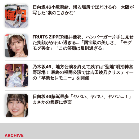
日向坂46小坂菜緒、帰る場所でほどける心 大阪が
写した“素のこさかな”
FRUITS ZIPPER櫻井優衣、ハンバーガー片手に見せ
た笑顔がかわい過ぎる…「国宝級の美しさ」「モグ
モグ美女」「この笑顔は反則過ぎる」
乃木坂46、地方公演を終えて残すは“聖地”明治神宮
野球場！ 最終の福岡公演では吉田綾乃クリスティー
の『卒業セレモニー』を開催
日向坂46藤嶌果歩「ヤバい、ヤバい、ヤバい…！」
まさかの暴露に赤面
ARCHIVE