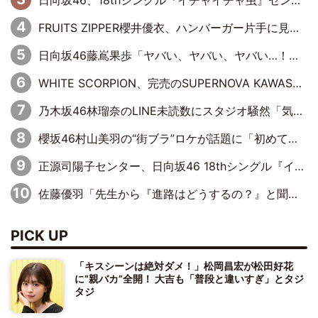
FRUITS ZIPPER櫻井優衣、ハンバーガー片手に見せた笑顔がかわい過ぎる…「国宝級の美しさ」「モグモグ美女」「この笑顔は反則過ぎる」
日向坂46藤嶌果歩「ヤバい、ヤバい、ヤバい…！」まさかの暴露に赤面
WHITE SCORPION、完売のSUPERNOVA KAWASAKIで沸いた“着席型LIVE” 『BASE Live #16』昼公演リポート
乃木坂46林瑠奈のLINE未読数にスタジオ騒然「気付かないうちに溜まってる、みたいな」
櫻坂46村山美羽の“街ブラ”ロケが話題に「初めてちゃんと埼玉の方とお話した」にMCもツッコミ
正源司陽子センター、日向坂46 18thシングル『イチャイチャ虫』新ビジュアル公開
佐藤優羽「先生から『進路はどうするの？』と聞かれて。『実は……』とXのトレンドで1位になっているスマホを見せました」【日向坂46『五期生LIVE』開催記念 五期生“変革”ドキュメンタリー③】
PICK UP
「キスシーンは絶対ダメ！」松岡昌宏が松田好花
に“親バカ”全開！ 大吉も「普段と違いすぎ」とタジ
タジ