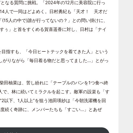
上”となる質問に挑戦。「2024年の12月に美容院に行っ
14人で一同はどよめく。日村勇紀も「天才！ 天才だ
「(15人の中で)誰が行ってないの？」との問い掛けに、
すぅ」と首をすくめる賀喜遥香に対し、日村は「ナイ
”を目指すも、「今日ヒートテックを着てきた人」という
しがりながら「毎日着る物だと思ってました…」とがっ
る柴田柚菜は、苦し紛れに「テーブルのパンを1つ食べ終
人で、林に続いてミラクルを起こす。敵軍の設楽も「す
“2以下、1人以上”を狙う池田瑛紗は「今朝洗濯機を回
3度続く奇跡に、メンバーたちも「すごい…」とあぜ