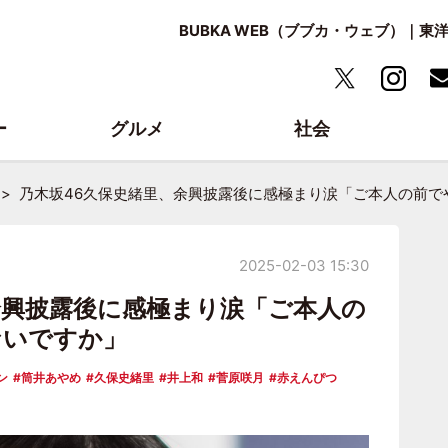
BUBKA WEB（ブブカ・ウェブ）｜
ー
グルメ
社会
乃木坂46久保史緒里、余興披露後に感極まり涙「ご本人の前で
2025-02-03 15:30
余興披露後に感極まり涙「ご本人の
ないですか」
ン
筒井あやめ
久保史緒里
井上和
菅原咲月
赤えんぴつ