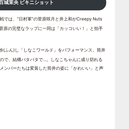
百城茉央 ビキニショット
戦では、“日村軍”の
菅原咲月
と
井上和
がCreepy Nuts
」を披露。菅原の完璧なラップに一同は「カッコいい！」と拍手
扮(ふん)し「しなこワールド」をパフォーマンス。筒井
ので、結構バタバタで…。しなこちゃんに成り切れる
メンバーたちは変装した筒井の姿に「かわいい」と声