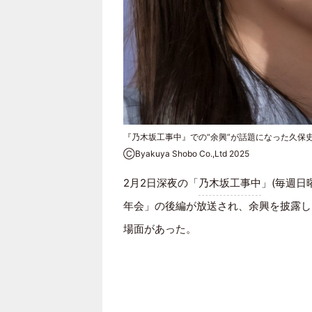
『乃木坂工事中』での“余興”が話題になった久保
ⒸByakuya Shobo Co.,Ltd 2025
2月2日深夜の「
乃木坂工事中
」(毎週日
年会」の後編が放送され、余興を披露し
場面があった。