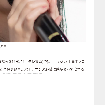
史緒里
曜深夜0:15-0:45、テレ東系)では、「乃木坂工事中大新
た
久保史緒里
が
バナナマン
の絶賛に感極まって涙する