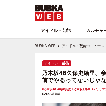
アイドル・芸能
カルチャ
BUBKA WEB
アイドル・芸能のニュース
アイドル・芸能
乃木坂46久保史緒里、
前でやるってないじゃ
乃木坂46
梅澤美波
乃木坂工事中
バナナマ
BUBKA編集部