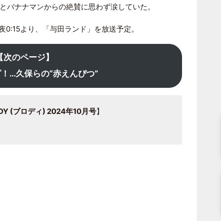
とバナナマンからの絶賛に思わず涙していた。
夜0:15より、「与田ランド」を放送予定。
【次のページ】
！…久保らの“赤えんぴつ”
 (ブロディ) 2024年10月号
】