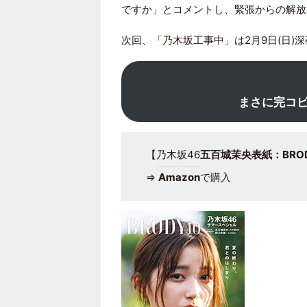
ですか」とコメントし、緊張からの解放
次回、「乃木坂工事中」は2月9日(日)深
まさに完コピ
【
乃木坂46
五百城茉央表紙：BRODY
⇒
Amazon
で購入