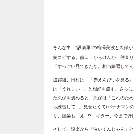
そんな中、“設楽軍”の
梅澤美波
と久保が
完コピする。前口上からけんか、仲直り
「すっごい見てきたな。相当練習してん
披露後、日村は「『赤えんぴつを見る』
は「うれしい…」と相好を崩す。さらに
た久保を褒めると、久保は「これのため
ら練習して…。見せたくて(バナナマン
り、設楽も「え…!? ギター、今まで
そして、設楽から「泣いてんじゃん」と