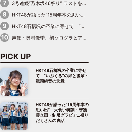
3号連続“乃木坂46祭り” ラストを飾るのは賀喜遥香…5年ぶりの登場に「5年分大人になった私を見ていただけたら」
HKT48が語った“15周年本の思い出” 大食い特訓・守護霊企画・制服グラビア…盛りだくさんの裏話
HKT48石橋颯の卒業に寄せて “いぶくる”の絆と後輩・龍頭綺音の決意
声優・奥村優季、初ソログラビアで初ソロ表紙を飾る！ 初めて見せる表情や、声優を志したきっかけなどを語った必読のインタビューを掲載
PICK UP
HKT48石橋颯の卒業に寄せ
て “いぶくる”の絆と後輩・
龍頭綺音の決意
HKT48が語った“15周年本の
思い出” 大食い特訓・守護
霊企画・制服グラビア…盛り
だくさんの裏話