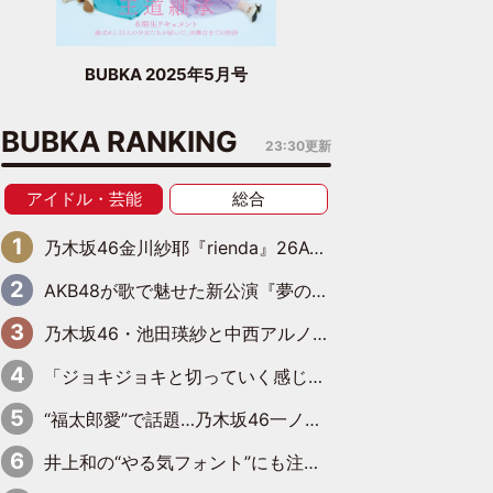
BUBKA 2025年5月号
BUBKA RANKING
23:30更新
アイドル・芸能
総合
乃木坂46金川紗耶『rienda』26AW LOOKモデルに就任
AKB48が歌で魅せた新公演『夢のポップスター』 初日から全身全霊のステージ
乃木坂46・池田瑛紗と中西アルノが「真冬のかき氷」騒動で火花散らす！ 因縁の裏にあるのは、逆境をともに“凌”ぐ似た者同士の絆
「ジョキジョキと切っていく感じ」STU48中村舞、新しい挑戦は自らの手で
“福太郎愛”で話題…乃木坂46一ノ瀬美空、地元福岡『めんべい25周年トップサポーター』に就任
井上和の“やる気フォント”にも注目 乃木坂46が挑んだ書道パフォーマンスの舞台裏