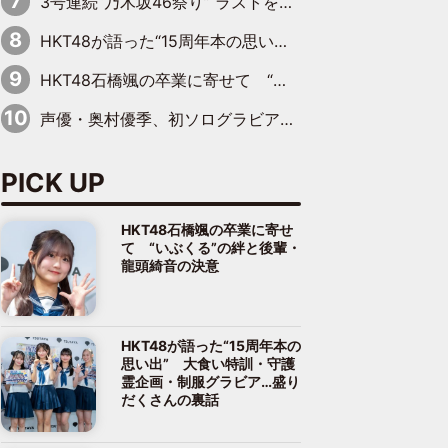
3号連続“乃木坂46祭り” ラストを飾るのは賀喜遥香…5年ぶりの登場に「5年分大人になった私を見ていただけたら」
HKT48が語った“15周年本の思い出” 大食い特訓・守護霊企画・制服グラビア…盛りだくさんの裏話
HKT48石橋颯の卒業に寄せて “いぶくる”の絆と後輩・龍頭綺音の決意
声優・奥村優季、初ソログラビアで初ソロ表紙を飾る！ 初めて見せる表情や、声優を志したきっかけなどを語った必読のインタビューを掲載
PICK UP
HKT48石橋颯の卒業に寄せ
て “いぶくる”の絆と後輩・
龍頭綺音の決意
HKT48が語った“15周年本の
思い出” 大食い特訓・守護
霊企画・制服グラビア…盛り
だくさんの裏話