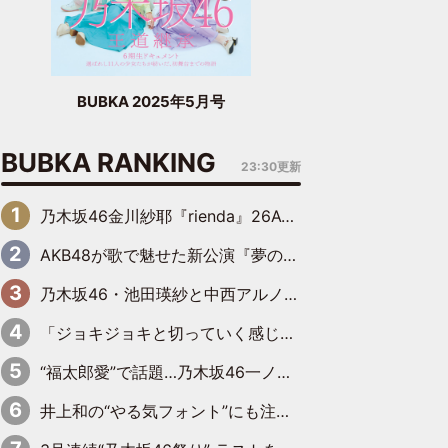
BUBKA 2025年5月号
BUBKA RANKING
23:30更新
乃木坂46金川紗耶『rienda』26AW LOOKモデルに就任
AKB48が歌で魅せた新公演『夢のポップスター』 初日から全身全霊のステージ
乃木坂46・池田瑛紗と中西アルノが「真冬のかき氷」騒動で火花散らす！ 因縁の裏にあるのは、逆境をともに“凌”ぐ似た者同士の絆
「ジョキジョキと切っていく感じ」STU48中村舞、新しい挑戦は自らの手で
“福太郎愛”で話題…乃木坂46一ノ瀬美空、地元福岡『めんべい25周年トップサポーター』に就任
井上和の“やる気フォント”にも注目 乃木坂46が挑んだ書道パフォーマンスの舞台裏