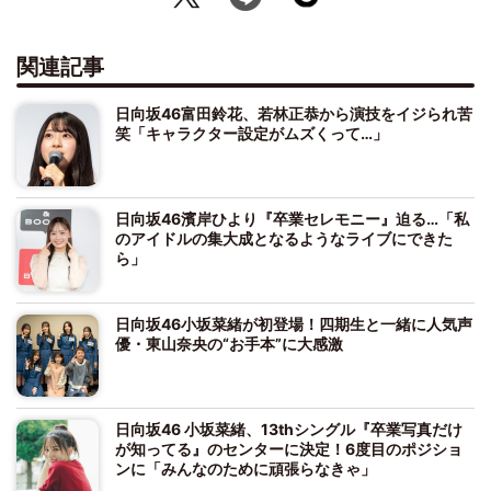
関連記事
日向坂46富田鈴花、若林正恭から演技をイジられ苦
笑「キャラクター設定がムズくって…」
日向坂46濱岸ひより『卒業セレモニー』迫る…「私
のアイドルの集大成となるようなライブにできた
ら」
日向坂46小坂菜緒が初登場！四期生と一緒に人気声
優・東山奈央の“お手本”に大感激
日向坂46 小坂菜緒、13thシングル『卒業写真だけ
が知ってる』のセンターに決定！6度目のポジショ
ンに「みんなのために頑張らなきゃ」