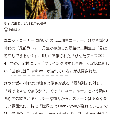
ライブ2日目、LIVE DAYの様子
Ⓒ上山陽介
ユニットコーナーに続いたのは二期生コーナー。けやき坂46
時代の『最前列へ』、丹生が参加した最後の二期生曲『君は
逆立ちできるか？』、9月に開催された「ひなたフェス202
4」での、金村による「フライングおすし事件」が記憶に新し
い『
世界にはThank you!が溢れている
』が披露された。
けやき坂46時代の力強さと儚さが残る『最前列』に対し、
『君は逆立ちできるか？』では「にゃーにゃー」という猫の
鳴き声の歌詞とキャッチーな振りから、ステージは明るく楽
しい雰囲気に。特に『世界にはThank you!が溢れている』で
は、最後の「Thank you, every day!」を「Thank you 丹生ち