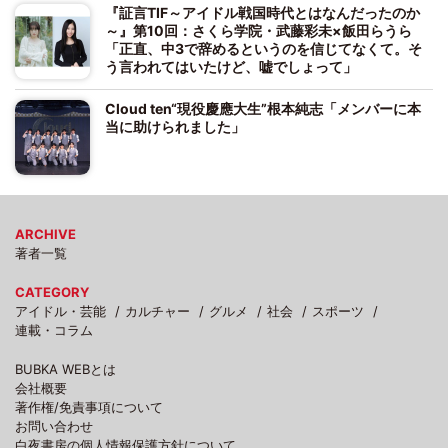
『証言TIF～アイドル戦国時代とはなんだったのか
～』第10回：さくら学院・武藤彩未×飯田らうら
「正直、中3で辞めるというのを信じてなくて。そ
う言われてはいたけど、嘘でしょって」
Cloud ten“現役慶應大生”根本純志「メンバーに本
当に助けられました」
ARCHIVE
著者一覧
CATEGORY
アイドル・芸能
カルチャー
グルメ
社会
スポーツ
連載・コラム
BUBKA WEBとは
会社概要
著作権/免責事項について
お問い合わせ
白夜書房の個人情報保護方針について