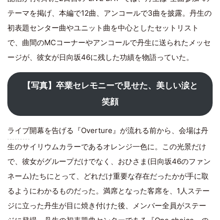
テーマを掲げ、本編で12曲、アンコールで3曲を披露。丹生の
初表題センター曲やユニット曲を中心としたセットリスト
で、曲間のMCコーナーやアンコールで丹生に送られたメッセ
ージが、彼女が日向坂46に残した功績を物語っていた。
【写真】卒業セレモニーで見せた、美しい涙と
笑顔
ライブ
開幕を告げる『Overture』が流れる前から、会場は丹
生のサイリウムカラーであるオレンジ一色に。この光景だけ
で、彼女がグループだけでなく、おひさま(日向坂46のファン
ネーム)たちにとって、どれだけ重要な存在だったかが手に取
るようにわかるものだった。満席となった客席を、1人ステー
ジに立った丹生が目に焼き付けた後、メンバー全員がステー