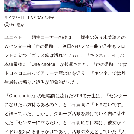
ライブ2日目、LIVE DAYの様子
Ⓒ上山陽介
ユニット、二期生コーナーの後は、一期生の佐々木美玲との
Wセンター曲『声の足跡』、河田のセンター曲で丹生もフロ
ントに立つ『ガラス窓は汚れている』、『キツネ』、そして
本編最後に『One choice』が披露された。『声の足跡』では
トロッコに乗ってアリーナ席の間を巡り、『キツネ』では丹
生最後の煽りと絶叫が印象的だった。
『One choice』の歌唱前に流れたVTRで丹生は、「センター
になりたい気持ちあるの？」という質問に「正直ないです」
と語っていた。しかし、グループ活動を続けていく内に芽生
えた「センターに立ちたい」という明確な目標は、彼女がア
イドルを始めるきっかけであり、活動の支えとしていた「人