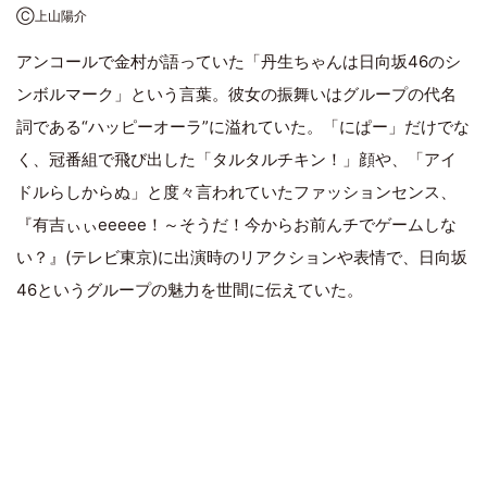
Ⓒ上山陽介
アンコールで金村が語っていた「丹生ちゃんは日向坂46のシ
ンボルマーク」という言葉。彼女の振舞いはグループの代名
詞である“ハッピーオーラ”に溢れていた。「にぱー」だけでな
く、冠番組で飛び出した「タルタルチキン！」顔や、「アイ
ドルらしからぬ」と度々言われていたファッションセンス、
『有吉ぃぃeeeee！～そうだ！今からお前んチでゲームしな
い？』(テレビ東京)に出演時のリアクションや表情で、日向坂
46というグループの魅力を世間に伝えていた。