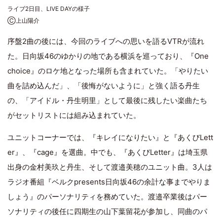
ライブ2日目、LIVE DAYの様子
Ⓒ上山陽介
序盤2曲の後には、今回のライブへの思いを語るVTRが流れ
た。日向坂46のゆかりの地である横浜を巡っており、『One
choice』のロケ地となった場所も含まれていた。「やりたい
曲を詰め込んだ」、「後悔がないように」と強く語る丹生
の、「アイドル・丹生明里」として最後に残したい楽曲たち
がセットリストには組み込まれていた。
ユニットコーナーでは、『キレイになりたい』と『あくびLett
er』、『cage』を選曲。中でも、『あくびLetter』は埼玉県
出身の金村美玖と丹生、そして渡邉美穂のユニット曲。3人は
ラジオ番組『ベルクpresents日向坂46の余計な事までやりま
しょう』のパーソナリティを務めていた。渡邉卒業後はパー
ソナリティの後任に四期生の山下葉留花が参加し、同曲のパ