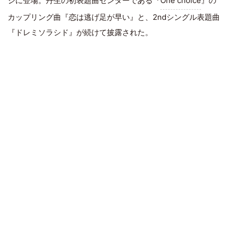
ジに登場。丹生の初表題曲センターである『
One choice
』の
カップリング曲『恋は逃げ足が早い』と、2ndシングル表題曲
『ドレミソラシド』が続けて披露された。