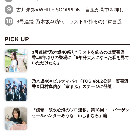
古川未鈴×WHITE SCORPION 言葉が背中を押した“それぞれの決意”
3号連続“乃木坂46祭り” ラストを飾るのは賀喜遥香…5年ぶりの登場に「5年分大人になった私を見ていただけたら」
PICK UP
3号連続“乃木坂46祭り” ラストを飾るのは賀喜遥
香…5年ぶりの登場に「5年分大人になった私を見て
いただけたら」
乃木坂46×ビルディバイドTCG Vol.2公開 賀喜遥
香＆田村真佑が『京まふ』ステージに登壇
『僕青 須永心海のソロ連載』第18回：「バーゲン
セールハンターみうな inしまむら」編