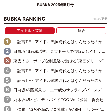
BUBKA 2025年5月号
BUBKA RANKING
11:30更新
アイドル・芸能
総合
『証言TIF～アイドル戦国時代とはなんだったのか～』第6回：でんぱ組.inc・古川未鈴×相沢梨紗「『ハロプロやりたかったな』って言ったら、夢眠ねむさんに『てめえはでんぱ組．incなんだよ！』って肩パンされて(笑)」
日向坂46石塚瑶季、東京ドームで“観戦バレ”！ ナイツ・塙も認めた「巨人に詳しすぎるアイドル」は元VENUSスクール生で杉内コーチ推し⁉
東雲うみ、ポップな制服姿で魅せる“東雲グリーン”の正体
『証言TIF～アイドル戦国時代とはなんだったのか～』第8回：Negicco・Nao☆×Megu×Kaede「東京からオファーが来たのと、梨の皮剥きとどっちが大事なんだって」
『証言TIF～アイドル戦国時代とはなんだったのか～』第10回：さくら学院・武藤彩未×飯田らうら「正直、中3で辞めるというのを信じてなくて。そう言われてはいたけど、嘘でしょって」
日向坂46藤嶌果歩、二十歳のサプライズバースデーに大喜び「頼られる先輩になれるように努力していきたい」
乃木坂46×ビルディバイドTCG Vol.2公開 賀喜遥香＆田村真佑が『京まふ』ステージに登壇
『僕青 須永心海のソロ連載』第18回：「バーゲンセールハンターみうな inしまむら」編