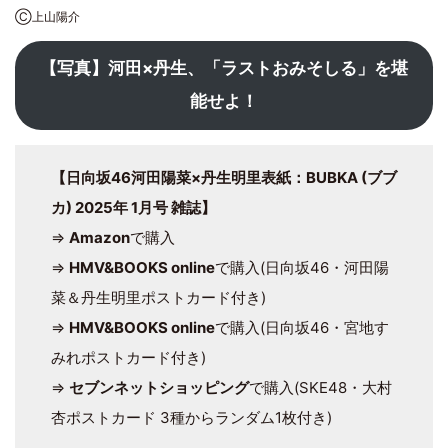
Ⓒ上山陽介
【写真】河田×丹生、「ラストおみそしる」を堪
能せよ！
【日向坂46河田陽菜×丹生明里表紙：BUBKA (ブブ
カ) 2025年 1月号 雑誌】
⇒
Amazon
で購入
⇒
HMV&BOOKS online
で購入(日向坂46・河田陽
菜＆丹生明里ポストカード付き)
⇒
HMV&BOOKS online
で購入(日向坂46・宮地す
みれポストカード付き)
⇒
セブンネットショッピング
で購入(SKE48・大村
杏ポストカード 3種からランダム1枚付き)