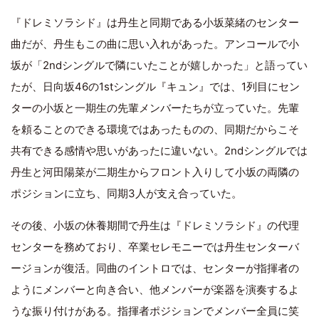
『ドレミソラシド』は丹生と同期である小坂菜緒のセンター
曲だが、丹生もこの曲に思い入れがあった。アンコールで小
坂が「2ndシングルで隣にいたことが嬉しかった」と語ってい
たが、日向坂46の1stシングル『キュン』では、1列目にセン
ターの小坂と一期生の先輩メンバーたちが立っていた。先輩
を頼ることのできる環境ではあったものの、同期だからこそ
共有できる感情や思いがあったに違いない。2ndシングルでは
丹生と河田陽菜が二期生からフロント入りして小坂の両隣の
ポジションに立ち、同期3人が支え合っていた。
その後、小坂の休養期間で丹生は『ドレミソラシド』の代理
センターを務めており、卒業セレモニーでは丹生センターバ
ージョンが復活。同曲のイントロでは、センターが指揮者の
ようにメンバーと向き合い、他メンバーが楽器を演奏するよ
うな振り付けがある。指揮者ポジションでメンバー全員に笑