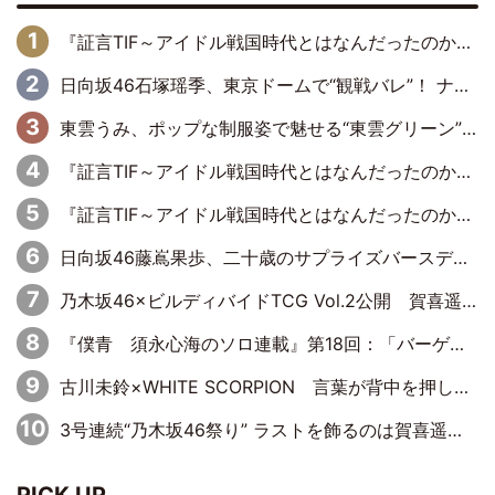
『証言TIF～アイドル戦国時代とはなんだったのか～』第6回：でんぱ組.inc・古川未鈴×相沢梨紗「『ハロプロやりたかったな』って言ったら、夢眠ねむさんに『てめえはでんぱ組．incなんだよ！』って肩パンされて(笑)」
日向坂46石塚瑶季、東京ドームで“観戦バレ”！ ナイツ・塙も認めた「巨人に詳しすぎるアイドル」は元VENUSスクール生で杉内コーチ推し⁉
東雲うみ、ポップな制服姿で魅せる“東雲グリーン”の正体
『証言TIF～アイドル戦国時代とはなんだったのか～』第8回：Negicco・Nao☆×Megu×Kaede「東京からオファーが来たのと、梨の皮剥きとどっちが大事なんだって」
『証言TIF～アイドル戦国時代とはなんだったのか～』第10回：さくら学院・武藤彩未×飯田らうら「正直、中3で辞めるというのを信じてなくて。そう言われてはいたけど、嘘でしょって」
日向坂46藤嶌果歩、二十歳のサプライズバースデーに大喜び「頼られる先輩になれるように努力していきたい」
乃木坂46×ビルディバイドTCG Vol.2公開 賀喜遥香＆田村真佑が『京まふ』ステージに登壇
『僕青 須永心海のソロ連載』第18回：「バーゲンセールハンターみうな inしまむら」編
古川未鈴×WHITE SCORPION 言葉が背中を押した“それぞれの決意”
3号連続“乃木坂46祭り” ラストを飾るのは賀喜遥香…5年ぶりの登場に「5年分大人になった私を見ていただけたら」
PICK UP