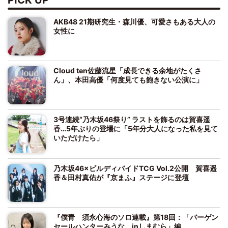
AKB48 21期研究生・森川優、可愛さもある大人の
女性に
Cloud ten佐藤流星「成長できる余地がたくさ
ん」、本田高優「何度見ても飽きない公演に」
3号連続“乃木坂46祭り” ラストを飾るのは賀喜遥
香…5年ぶりの登場に「5年分大人になった私を見て
いただけたら」
乃木坂46×ビルディバイドTCG Vol.2公開 賀喜遥
香＆田村真佑が『京まふ』ステージに登壇
『僕青 須永心海のソロ連載』第18回：「バーゲン
セールハンターみうな inしまむら」編