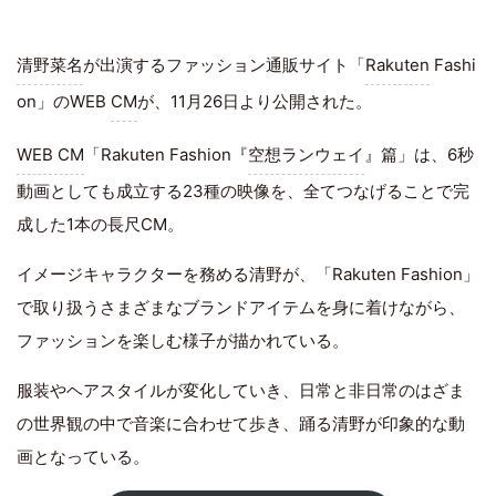
清野菜名
が出演するファッション通販サイト「
Rakuten
Fashi
on」のWEB
CM
が、11月26日より公開された。
WEB CM
「Rakuten Fashion『
空想ランウェイ
』篇」は、6秒
動画としても成立する23種の映像を、全てつなげることで完
成した1本の長尺CM。
イメージキャラクターを務める清野が、「Rakuten Fashion」
で取り扱うさまざまなブランドアイテムを身に着けながら、
ファッションを楽しむ様子が描かれている。
服装やヘアスタイルが変化していき、日常と非日常のはざま
の世界観の中で音楽に合わせて歩き、踊る清野が印象的な動
画となっている。