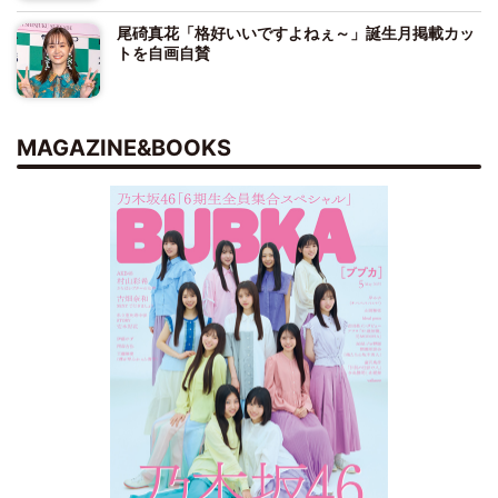
尾碕真花「格好いいですよねぇ～」誕生月掲載カッ
トを自画自賛
MAGAZINE&BOOKS