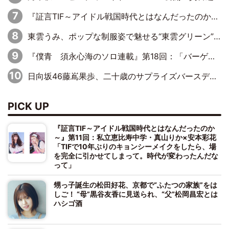
『証言TIF～アイドル戦国時代とはなんだったのか～』第8回：Negicco・Nao☆×Megu×Kaede「東京からオファーが来たのと、梨の皮剥きとどっちが大事なんだって」
東雲うみ、ポップな制服姿で魅せる“東雲グリーン”の正体
『僕青 須永心海のソロ連載』第18回：「バーゲンセールハンターみうな inしまむら」編
日向坂46藤嶌果歩、二十歳のサプライズバースデーに大喜び「頼られる先輩になれるように努力していきたい」
PICK UP
『証言TIF～アイドル戦国時代とはなんだったのか
～』第11回：私立恵比寿中学・真山りか×安本彩花
「TIFで10年ぶりのキョンシーメイクをしたら、場
を完全に引かせてしまって。時代が変わったんだな
って」
甥っ子誕生の松田好花、京都で“ふたつの家族”をは
しご！ “母”黒谷友香に見送られ、“父”松岡昌宏とは
ハシゴ酒