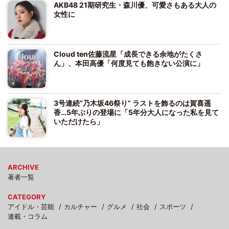
AKB48 21期研究生・森川優、可愛さもある大人の
女性に
Cloud ten佐藤流星「成長できる余地がたくさ
ん」、本田高優「何度見ても飽きない公演に」
3号連続“乃木坂46祭り” ラストを飾るのは賀喜遥
香…5年ぶりの登場に「5年分大人になった私を見て
いただけたら」
ARCHIVE
著者一覧
CATEGORY
アイドル・芸能
カルチャー
グルメ
社会
スポーツ
連載・コラム