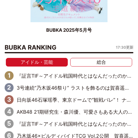
BUBKA 2025年5月号
BUBKA RANKING
17:30更新
アイドル・芸能
総合
『証言TIF～アイドル戦国時代とはなんだったのか～』第6回：でんぱ組.inc・古川未鈴×相沢梨紗「『ハロプロやりたかったな』って言ったら、夢眠ねむさんに『てめえはでんぱ組．incなんだよ！』って肩パンされて(笑)」
3号連続“乃木坂46祭り” ラストを飾るのは賀喜遥香…5年ぶりの登場に「5年分大人になった私を見ていただけたら」
日向坂46石塚瑶季、東京ドームで“観戦バレ”！ ナイツ・塙も認めた「巨人に詳しすぎるアイドル」は元VENUSスクール生で杉内コーチ推し⁉
AKB48 21期研究生・森川優、可愛さもある大人の女性に
『証言TIF～アイドル戦国時代とはなんだったのか～』第10回：さくら学院・武藤彩未×飯田らうら「正直、中3で辞めるというのを信じてなくて。そう言われてはいたけど、嘘でしょって」
乃木坂46×ビルディバイドTCG Vol.2公開 賀喜遥香＆田村真佑が『京まふ』ステージに登壇