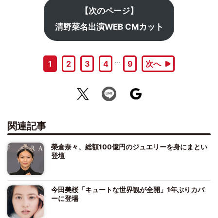
【次のページ】
清野菜名出演WEB CMカット
…
1
2
3
4
9
次へ
関連記事
榮倉奈々、総額100億円のジュエリーを身にまとい
登壇
今田美桜「キュートな世界観が全開」1年ぶりカバ
ーに登場