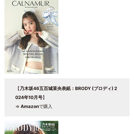
【
乃木坂46五百城茉央表紙：BRODY (ブロディ) 2
024年10月号
】
⇒
Amazon
で購入