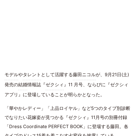
モデル
や
タレント
として活躍する
藤田ニコル
が、9月21日(土)
発売の
結婚
情報誌『
ゼクシィ
』11 月号、ならびに『ゼクシィ
アプリ』に登場していることが明らかとなった。
「華やかレディー」「上品ロイヤル」など5つのタイプ別診断
でなりたい花嫁姿が見つかる『ゼクシィ』11月号の別冊付録
「Dress Coordinate PERFECT BOOK」に登場する藤田。各
タイプのドレス15着を着こなす七変化を披露している。