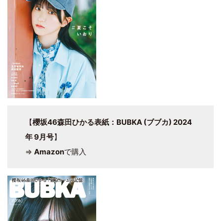
【
櫻坂46森田ひかる表紙：BUBKA (ブブカ) 2024
年 9月号
】
⇒
Amazon
で購入