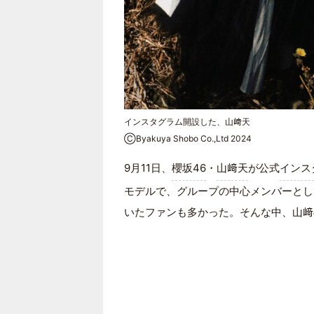
インスタグラム開設した、山﨑天
ⒸByakuya Shobo Co.,Ltd 2024
9月11日、
櫻坂46
・
山﨑天
が公式
インス
モデルで、グループの中心メンバーとし
いたファンも多かった。そんな中、山﨑