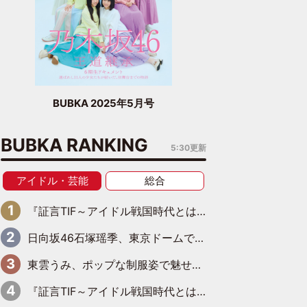
BUBKA 2025年5月号
BUBKA RANKING
5:30更新
アイドル・芸能
総合
『証言TIF～アイドル戦国時代とはなんだったのか～』第6回：でんぱ組.inc・古川未鈴×相沢梨紗「『ハロプロやりたかったな』って言ったら、夢眠ねむさんに『てめえはでんぱ組．incなんだよ！』って肩パンされて(笑)」
日向坂46石塚瑶季、東京ドームで“観戦バレ”！ ナイツ・塙も認めた「巨人に詳しすぎるアイドル」は元VENUSスクール生で杉内コーチ推し⁉
東雲うみ、ポップな制服姿で魅せる“東雲グリーン”の正体
『証言TIF～アイドル戦国時代とはなんだったのか～』第8回：Negicco・Nao☆×Megu×Kaede「東京からオファーが来たのと、梨の皮剥きとどっちが大事なんだって」