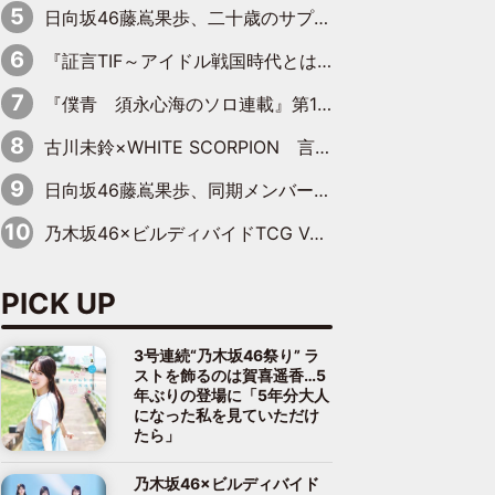
日向坂46藤嶌果歩、二十歳のサプライズバースデーに大喜び「頼られる先輩になれるように努力していきたい」
『証言TIF～アイドル戦国時代とはなんだったのか～』第10回：さくら学院・武藤彩未×飯田らうら「正直、中3で辞めるというのを信じてなくて。そう言われてはいたけど、嘘でしょって」
『僕青 須永心海のソロ連載』第18回：「バーゲンセールハンターみうな inしまむら」編
古川未鈴×WHITE SCORPION 言葉が背中を押した“それぞれの決意”
日向坂46藤嶌果歩、同期メンバーの反応を明かす「『大人になりましたね』と言って見てくれました」
乃木坂46×ビルディバイドTCG Vol.2公開 賀喜遥香＆田村真佑が『京まふ』ステージに登壇
PICK UP
3号連続“乃木坂46祭り” ラ
ストを飾るのは賀喜遥香…5
年ぶりの登場に「5年分大人
になった私を見ていただけ
たら」
乃木坂46×ビルディバイド