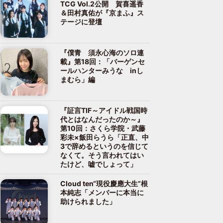
TCG Vol.2公開 賀喜遥香
＆田村真佑が『京まふ』ス
テージに登壇
『僕青 須永心海のソロ連
載』第18回：「バーゲンセ
ールハンターみうな inし
まむら」編
『証言TIF～アイドル戦国時
代とはなんだったのか～』
第10回：さくら学院・武藤
彩未×飯田らうら「正直、中
3で辞めるというのを信じて
なくて。そう言われてはい
たけど、嘘でしょって」
Cloud ten“現役慶應大生”根
本純志「メンバーに本当に
助けられました」