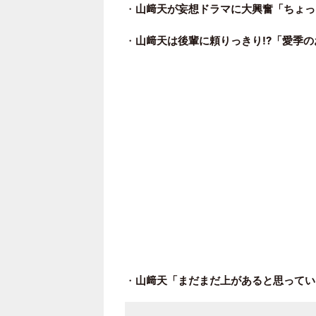
・
山﨑天が妄想ドラマに大興奮「ちょっ
・
山﨑天は後輩に頼りっきり!?「愛季
・
山﨑天「まだまだ上があると思ってい