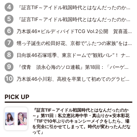
『証言TIF～アイドル戦国時代とはなんだったのか～』第11回：私立恵比寿中学・真山りか×安本彩花「TIFで10年ぶりのキョンシーメイクをしたら、場を完全に引かせてしまって。時代が変わったんだなって」
『証言TIF～アイドル戦国時代とはなんだったのか～』第10回：さくら学院・武藤彩未×飯田らうら「正直、中3で辞めるというのを信じてなくて。そう言われてはいたけど、嘘でしょって」
乃木坂46×ビルディバイドTCG Vol.2公開 賀喜遥香＆田村真佑が『京まふ』ステージに登壇
甥っ子誕生の松田好花、京都で“ふたつの家族”をはしご！ “母”黒谷友香に見送られ、“父”松岡昌宏とはハシゴ酒
日向坂46石塚瑶季、東京ドームで“観戦バレ”！ ナイツ・塙も認めた「巨人に詳しすぎるアイドル」は元VENUSスクール生で杉内コーチ推し⁉
『僕青 須永心海のソロ連載』第18回：「バーゲンセールハンターみうな inしまむら」編
乃木坂46小川彩、高校を卒業して初めてのグラビア「大人になった感じがしました(笑)」
PICK UP
『証言TIF～アイドル戦国時代とはなんだったのか
～』第11回：私立恵比寿中学・真山りか×安本彩花
「TIFで10年ぶりのキョンシーメイクをしたら、場
を完全に引かせてしまって。時代が変わったんだな
って」