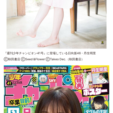
『週刊少年チャンピオン41号』に登場している日向坂46・丹生明里
Ⓒ秋田書店 ⒸSeed &Flower ⒸTakeo Dec.（秋田書店）