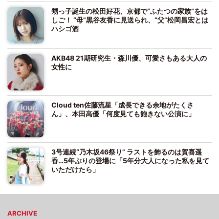
甥っ子誕生の松田好花、京都で“ふたつの家族”をは
しご！ “母”黒谷友香に見送られ、“父”松岡昌宏とは
ハシゴ酒
AKB48 21期研究生・森川優、可愛さもある大人の
女性に
Cloud ten佐藤流星「成長できる余地がたくさ
ん」、本田高優「何度見ても飽きない公演に」
3号連続“乃木坂46祭り” ラストを飾るのは賀喜遥
香…5年ぶりの登場に「5年分大人になった私を見て
いただけたら」
ARCHIVE