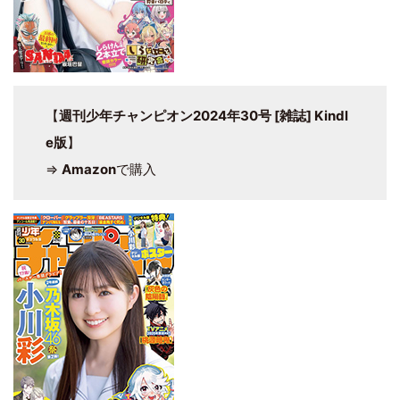
【
週刊少年チャンピオン2024年30号 [雑誌] Kindl
e版
】
⇒
Amazon
で購入