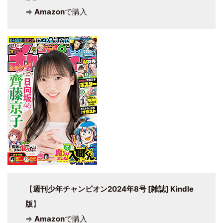
⇒
Amazon
で購入
【
週刊少年チャンピオン2024年8号 [雑誌] Kindle
版
】
⇒
Amazon
で購入