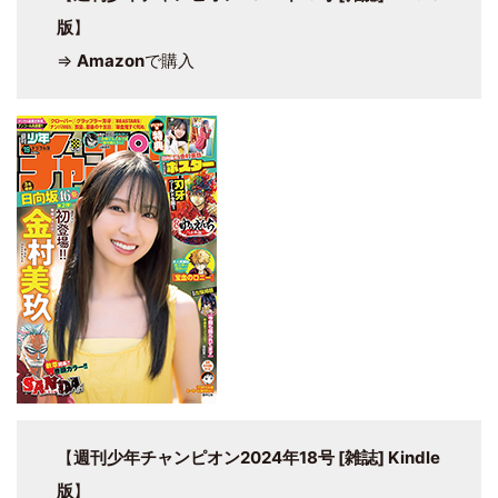
版
】
⇒
Amazon
で購入
【
週刊少年チャンピオン2024年18号 [雑誌] Kindle
版
】