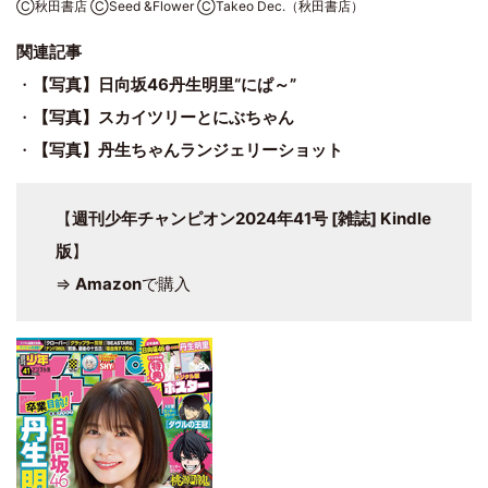
Ⓒ秋田書店 ⒸSeed &Flower ⒸTakeo Dec.（秋田書店）
関連記事
・
【写真】日向坂46丹生明里“にぱ～”
・
【写真】スカイツリーとにぶちゃん
・
【写真】丹生ちゃんランジェリーショット
【
週刊少年チャンピオン2024年41号 [雑誌] Kindle
版
】
⇒
Amazon
で購入