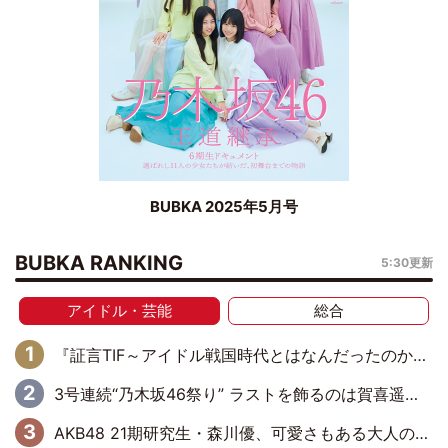
BUBKA 2025年5月号
BUBKA RANKING
5:30更新
アイドル・芸能
総合
『証言TIF～アイドル戦国時代とはなんだったのか～』第6回：でんぱ組.inc・古川未鈴×相沢梨紗「『ハロプロやりたかったな』って言ったら、夢眠ねむさんに『てめえはでんぱ組．incなんだよ！』って肩パンされて(笑)」
3号連続“乃木坂46祭り” ラストを飾るのは賀喜遥香…5年ぶりの登場に「5年分大人になった私を見ていただけたら」
AKB48 21期研究生・森川優、可愛さもある大人の女性に