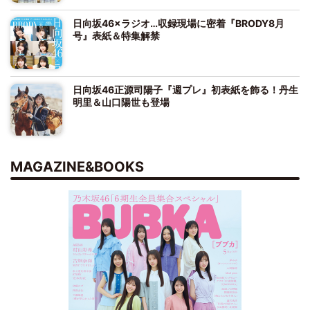
日向坂46×ラジオ…収録現場に密着『BRODY8月
号』表紙＆特集解禁
日向坂46正源司陽子『週プレ』初表紙を飾る！丹生
明里＆山口陽世も登場
MAGAZINE&BOOKS