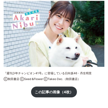
『週刊少年チャンピオン41号』に登場している日向坂46・丹生明里
Ⓒ秋田書店 ⒸSeed &Flower ⒸTakeo Dec.（秋田書店）
この記事の画像（4枚）