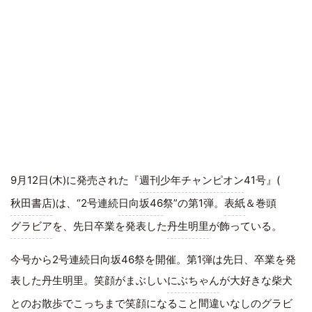
9月12日(木)に発売された『
週刊少年チャンピオン
41号』(
秋田書店
)は、“2号連続
日向坂46
祭”の第1弾。
表紙
＆巻頭
グラビア
を、先日卒業を発表した
丹生明里
が飾っている。
今号から2号連続日向坂46祭を開催。第1弾は先日、卒業を発
表した丹生明里。笑顔がまぶしい
にぶちゃん
が大好きな柴犬
とのお散歩でこっちまで笑顔になること間違いなしのグラビ