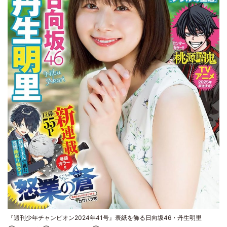
『週刊少年チャンピオン2024年41号』表紙を飾る日向坂46・丹生明里