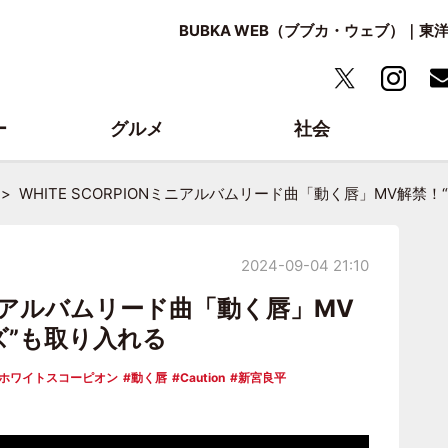
BUBKA WEB（ブブカ・ウェブ）｜
ー
グルメ
社会
WHITE SCORPIONミニアルバムリード曲「動く唇」MV解禁
2024-09-04 21:10
Nミニアルバムリード曲「動く唇」MV
ズ”も取り入れる
ホワイトスコーピオン
動く唇
Caution
新宮良平