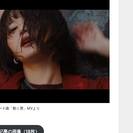
ion』リード曲「動く唇」MVより
記事の画像（18枚）