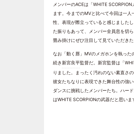
メンバーのACEは「WHITE SCORP
ます。今までのMVと比べて今回は一人
性、表現が際立っていると感じましたし
た振りもあって、メンバー全員息を切ら
畳み掛けにぜひ注目して見ていただきた
なお「動く唇」MVのメガホンを執ったのは、5th
続き
新宮良平
監督だ。新宮監督は「WHIT
りました。まったく汚れのない素直さの
彼女たちなりに表現できた舞台性の強い
ダンスに挑戦したメンバーたち。ハード
はWHITE SCORPIONの武器だと