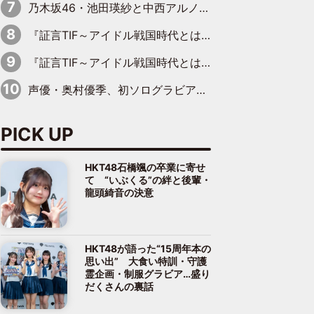
乃木坂46・池田瑛紗と中西アルノが「真冬のかき氷」騒動で火花散らす！ 因縁の裏にあるのは、逆境をともに“凌”ぐ似た者同士の絆
『証言TIF～アイドル戦国時代とはなんだったのか～』第11回：私立恵比寿中学・真山りか×安本彩花「TIFで10年ぶりのキョンシーメイクをしたら、場を完全に引かせてしまって。時代が変わったんだなって」
『証言TIF～アイドル戦国時代とはなんだったのか～』第6回：でんぱ組.inc・古川未鈴×相沢梨紗「『ハロプロやりたかったな』って言ったら、夢眠ねむさんに『てめえはでんぱ組．incなんだよ！』って肩パンされて(笑)」
声優・奥村優季、初ソログラビアで初ソロ表紙を飾る！ 初めて見せる表情や、声優を志したきっかけなどを語った必読のインタビューを掲載
PICK UP
HKT48石橋颯の卒業に寄せ
て “いぶくる”の絆と後輩・
龍頭綺音の決意
HKT48が語った“15周年本の
思い出” 大食い特訓・守護
霊企画・制服グラビア…盛り
だくさんの裏話