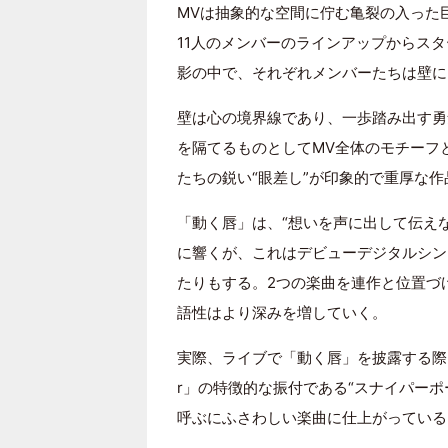
MVは抽象的な空間に佇む亀裂の入った
11人のメンバーのラインアップからス
影の中で、それぞれメンバーたちは壁に
壁は心の境界線であり、一歩踏み出す勇
を隔てるものとしてMV全体のモチーフ
たちの鋭い“眼差し”が印象的で重厚な
「動く唇」は、“想いを声に出して伝え
に響くが、これはデビューデジタルシング
たりもする。2つの楽曲を連作と位置づ
語性はより深みを増していく。
実際、ライブで「動く唇」を披露する際に
r」の特徴的な振付である“スナイパー
呼ぶにふさわしい楽曲に仕上がっている