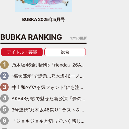
BUBKA 2025年5月号
BUBKA RANKING
17:30更新
アイドル・芸能
総合
乃木坂46金川紗耶『rienda』26AW LOOKモデルに就任
“福太郎愛”で話題…乃木坂46一ノ瀬美空、地元福岡『めんべい25周年トップサポーター』に就任
井上和の“やる気フォント”にも注目 乃木坂46が挑んだ書道パフォーマンスの舞台裏
AKB48が歌で魅せた新公演『夢のポップスター』 初日から全身全霊のステージ
3号連続“乃木坂46祭り” ラストを飾るのは賀喜遥香…5年ぶりの登場に「5年分大人になった私を見ていただけたら」
「ジョキジョキと切っていく感じ」STU48中村舞、新しい挑戦は自らの手で