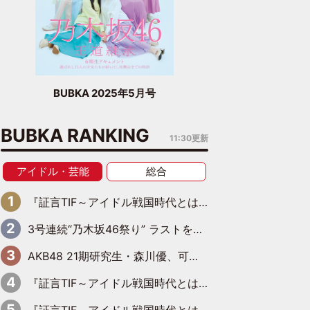
BUBKA 2025年5月号
BUBKA RANKING
11:30更新
アイドル・芸能
総合
『証言TIF～アイドル戦国時代とはなんだったのか～』第6回：でんぱ組.inc・古川未鈴×相沢梨紗「『ハロプロやりたかったな』って言ったら、夢眠ねむさんに『てめえはでんぱ組．incなんだよ！』って肩パンされて(笑)」
3号連続“乃木坂46祭り” ラストを飾るのは賀喜遥香…5年ぶりの登場に「5年分大人になった私を見ていただけたら」
AKB48 21期研究生・森川優、可愛さもある大人の女性に
『証言TIF～アイドル戦国時代とはなんだったのか～』第11回：私立恵比寿中学・真山りか×安本彩花「TIFで10年ぶりのキョンシーメイクをしたら、場を完全に引かせてしまって。時代が変わったんだなって」