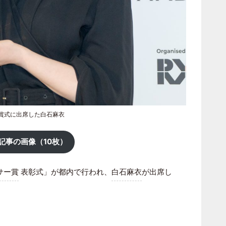
賞式に出席した白石麻衣
記事の画像（10枚）
サー賞
表彰式」が都内で行われ、
白石麻衣
が出席し