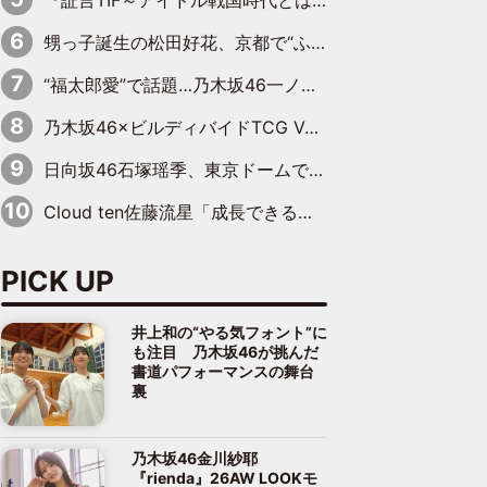
『証言TIF～アイドル戦国時代とはなんだったのか～』第10回：さくら学院・武藤彩未×飯田らうら「正直、中3で辞めるというのを信じてなくて。そう言われてはいたけど、嘘でしょって」
甥っ子誕生の松田好花、京都で“ふたつの家族”をはしご！ “母”黒谷友香に見送られ、“父”松岡昌宏とはハシゴ酒
“福太郎愛”で話題…乃木坂46一ノ瀬美空、地元福岡『めんべい25周年トップサポーター』に就任
乃木坂46×ビルディバイドTCG Vol.2公開 賀喜遥香＆田村真佑が『京まふ』ステージに登壇
日向坂46石塚瑶季、東京ドームで“観戦バレ”！ ナイツ・塙も認めた「巨人に詳しすぎるアイドル」は元VENUSスクール生で杉内コーチ推し⁉
Cloud ten佐藤流星「成長できる余地がたくさん」、本田高優「何度見ても飽きない公演に」
PICK UP
井上和の“やる気フォント”に
も注目 乃木坂46が挑んだ
書道パフォーマンスの舞台
裏
乃木坂46金川紗耶
『rienda』26AW LOOKモ