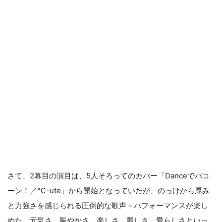
さて、2幕目の演目は、5人そろってのカバー「Danceでバコ
ーン！／℃-ute」から開始となっていたが、のっけから厚み
と力強さを感じられる圧倒的な歌声＋パフォーマンスが楽し
めた。元気さ、賑やかさ、楽しさ、麗しさ、愛らしさといっ