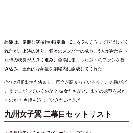
終盤は、定期公演(劇場)限定曲・2曲を5人そろって歌唱してく
れたが、上述の通り、個々のメンバーの成長、5人が合わさっ
た時の成長が大きく進み、会場に集まった多くのファンを巻
き込み、圧倒的な熱量を劇場内に醸成してくれた。
今年のTIF出場も決まり、気合が高まっている今、この熱がど
こまで上がっていくのか？ 彼女たちがどこまでの飛翔を果た
すのか？ 今後も追っていきたいと思う。
九州女子翼 二幕目セットリスト
・全員(5名)「Danceでバコーン！／℃-ute」