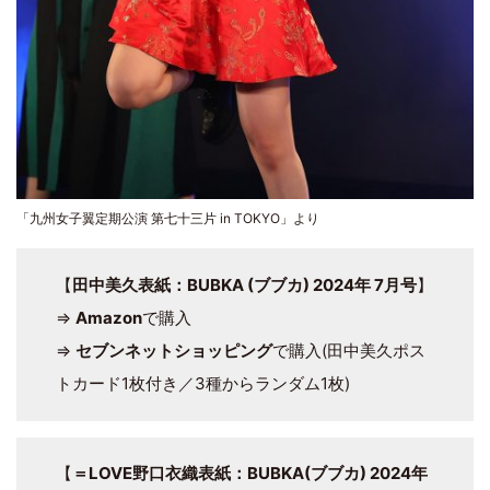
「九州女子翼定期公演 第七十三片 in TOKYO」より
【
田中美久表紙：BUBKA (ブブカ) 2024年 7月号
】
⇒
Amazon
で購入
⇒
セブンネットショッピング
で購入(田中美久ポス
トカード1枚付き／3種からランダム1枚)
【
＝LOVE野口衣織表紙：BUBKA(ブブカ) 2024年