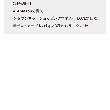
7月号増刊
】
⇒
Amazon
で購入
⇒
セブンネットショッピング
で購入(＝LOVE野口衣
織ポストカード1枚付き／3種からランダム1枚)