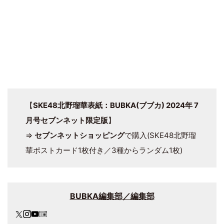
【
SKE48北野瑠華表紙：BUBKA(ブブカ) 2024年 7
月号セブンネット限定版
】
⇒
セブンネットショッピング
で購入(SKE48北野瑠
華ポストカード1枚付き／3種からランダム1枚)
BUBKA編集部／編集部