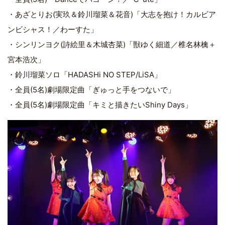
・あざとりお(実玖＆鈴川瑠菜＆花音)「大志を抱け！カルビア
ンビシャス！／わーすた」
・シンリンヨク(詩絵里＆木城杏菜)「獣ゆく細道／椎名林檎＋
宮本浩次」
・鈴川瑠菜ソロ「HADASHi NO STEP/LiSA」
・全員(5名)劇場限定曲「ぎゅっと手をつないで」
・全員(5名)劇場限定曲「キミと描きたいShiny Days」