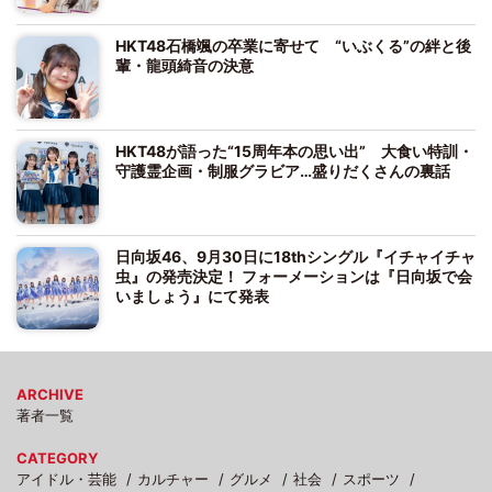
HKT48石橋颯の卒業に寄せて “いぶくる”の絆と後
輩・龍頭綺音の決意
HKT48が語った“15周年本の思い出” 大食い特訓・
守護霊企画・制服グラビア…盛りだくさんの裏話
日向坂46、9月30日に18thシングル『イチャイチャ
虫』の発売決定！ フォーメーションは『日向坂で会
いましょう』にて発表
ARCHIVE
著者一覧
CATEGORY
アイドル・芸能
カルチャー
グルメ
社会
スポーツ