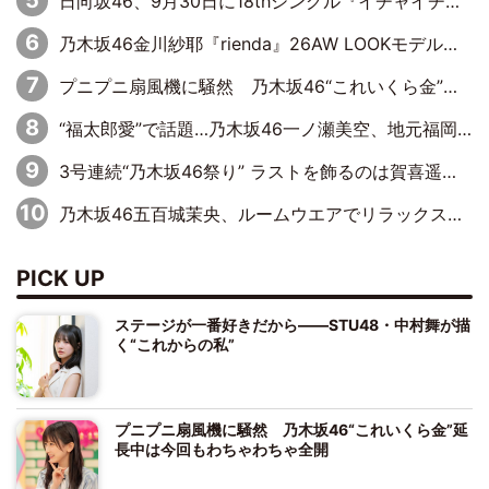
日向坂46、9月30日に18thシングル『イチャイチャ虫』の発売決定！ フォーメーションは『日向坂で会いましょう』にて発表
乃木坂46金川紗耶『rienda』26AW LOOKモデルに就任
プニプニ扇風機に騒然 乃木坂46“これいくら金”延長中は今回もわちゃわちゃ全開
“福太郎愛”で話題…乃木坂46一ノ瀬美空、地元福岡『めんべい25周年トップサポーター』に就任
3号連続“乃木坂46祭り” ラストを飾るのは賀喜遥香…5年ぶりの登場に「5年分大人になった私を見ていただけたら」
乃木坂46五百城茉央、ルームウエアでリラックス「今回のグラビアを見て成長を感じていただけるとうれしい」
PICK UP
ステージが一番好きだから――STU48・中村舞が描
く“これからの私”
プニプニ扇風機に騒然 乃木坂46“これいくら金”延
長中は今回もわちゃわちゃ全開