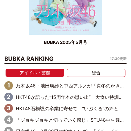
BUBKA 2025年5月号
BUBKA RANKING
17:30更新
アイドル・芸能
総合
乃木坂46・池田瑛紗と中西アルノが「真冬のかき氷」騒動で火花散らす！ 因縁の裏にあるのは、逆境をともに“凌”ぐ似た者同士の絆
HKT48が語った“15周年本の思い出” 大食い特訓・守護霊企画・制服グラビア…盛りだくさんの裏話
HKT48石橋颯の卒業に寄せて “いぶくる”の絆と後輩・龍頭綺音の決意
「ジョキジョキと切っていく感じ」STU48中村舞、新しい挑戦は自らの手で