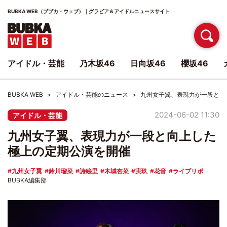
BUBKA WEB（ブブカ・ウェブ）｜グラビア＆アイドルニュースサイト
アイドル・芸能
乃木坂46
日向坂46
櫻坂46
BUBKA WEB
アイドル・芸能のニュース
九州女子翼、表現力が一段と向
2024-06-02 11:30
アイドル・芸能
九州女子翼、表現力が一段と向上した
極上の定期公演を開催
九州女子翼
鈴川瑠菜
詩絵里
木城杏菜
実玖
花音
ライブリポ
BUBKA編集部