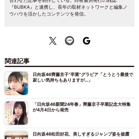
合わせた記事を制作している。白夜書房発行の雑誌
『BUBKA』と連携し、長年の取材ネットワークと編集ノ
ウハウを活かしたコンテンツを発信。
関連記事
日向坂46齊藤京子“卒業”グラビア「とうとう最後で
寂しい気持ちもありますが…」
「日向坂46新聞24年春」齊藤京子卒業記念大特集
が4月4日から発売
日向坂46松田好花、美しすぎるジャンプ姿を披露