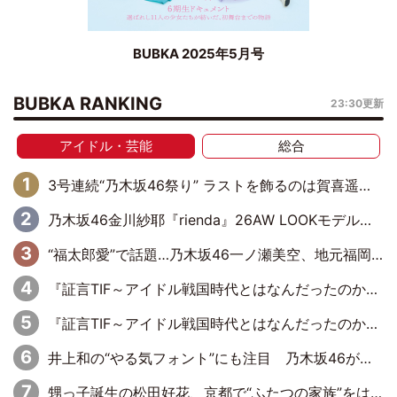
BUBKA 2025年5月号
BUBKA RANKING
23:30更新
アイドル・芸能
総合
3号連続“乃木坂46祭り” ラストを飾るのは賀喜遥香…5年ぶりの登場に「5年分大人になった私を見ていただけたら」
乃木坂46金川紗耶『rienda』26AW LOOKモデルに就任
“福太郎愛”で話題…乃木坂46一ノ瀬美空、地元福岡『めんべい25周年トップサポーター』に就任
『証言TIF～アイドル戦国時代とはなんだったのか～』第6回：でんぱ組.inc・古川未鈴×相沢梨紗「『ハロプロやりたかったな』って言ったら、夢眠ねむさんに『てめえはでんぱ組．incなんだよ！』って肩パンされて(笑)」
『証言TIF～アイドル戦国時代とはなんだったのか～』第11回：私立恵比寿中学・真山りか×安本彩花「TIFで10年ぶりのキョンシーメイクをしたら、場を完全に引かせてしまって。時代が変わったんだなって」
井上和の“やる気フォント”にも注目 乃木坂46が挑んだ書道パフォーマンスの舞台裏
甥っ子誕生の松田好花、京都で“ふたつの家族”をはしご！ “母”黒谷友香に見送られ、“父”松岡昌宏とはハシゴ酒