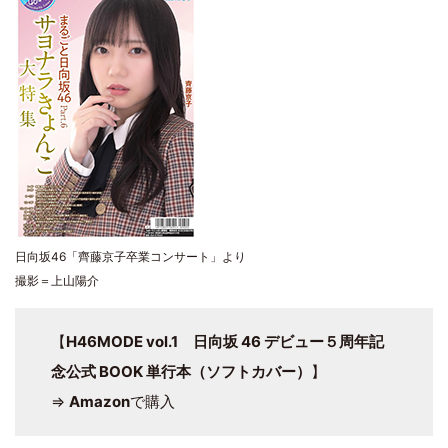
日向坂46「齊藤京子卒業コンサート」より
撮影＝上山陽介
【
H46MODE vol.1 日向坂 46 デビュー５周年記
念公式 BOOK 単行本（ソフトカバー）
】
⇒
Amazon
で購入