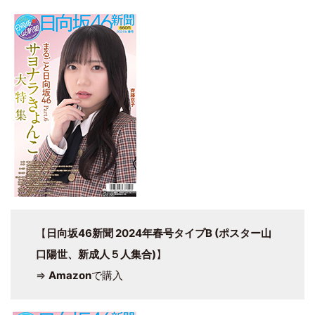
【
日向坂46新聞 2024年春号タイプB (ポスター山
口陽世、新成人５人集合)
】
⇒
Amazon
で購入