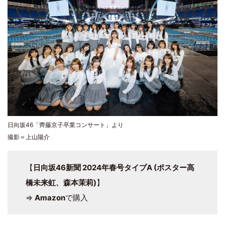
日向坂46「齊藤京子卒業コンサート」より
撮影＝上山陽介
【
日向坂46新聞 2024年春号タイプA (ポスター髙
橋未来虹、森本茉莉)
】
⇒
Amazon
で購入