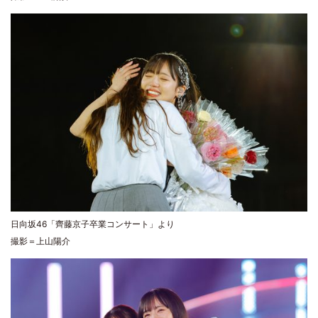
日向坂46「齊藤京子卒業コンサート」より
撮影＝上山陽介