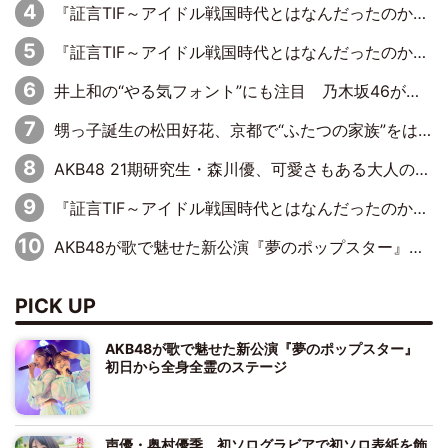
『証言TIF～アイドル戦国時代とはなんだったのか～』第6回：でんぱ組.inc・古川未鈴×相沢梨紗「『ハロプロやりたかったな』って言ったら、夢眠ねむさんに『てめえはでんぱ組．incなんだよ！』って肩パンされて(笑)」
『証言TIF～アイドル戦国時代とはなんだったのか～』第11回：私立恵比寿中学・真山りか×安本彩花「TIFで10年ぶりのキョンシーメイクをしたら、場を完全に引かせてしまって。時代が変わったんだなって」
井上和の“やる気フォント”にも注目 乃木坂46が挑んだ書道パフォーマンスの舞台裏
甥っ子誕生の松田好花、京都で“ふたつの家族”をはしご！ “母”黒谷友香に見送られ、“父”松岡昌宏とはハシゴ酒
AKB48 21期研究生・森川優、可愛さもある大人の女性に
『証言TIF～アイドル戦国時代とはなんだったのか～』第10回：さくら学院・武藤彩未×飯田らうら「正直、中3で辞めるというのを信じてなくて。そう言われてはいたけど、嘘でしょって」
AKB48が歌で魅せた新公演『夢のポップスター』 初日から全身全霊のステージ
PICK UP
AKB48が歌で魅せた新公演『夢のポップスター』
初日から全身全霊のステージ
声優・奥村優季、初ソログラビアで初ソロ表紙を飾