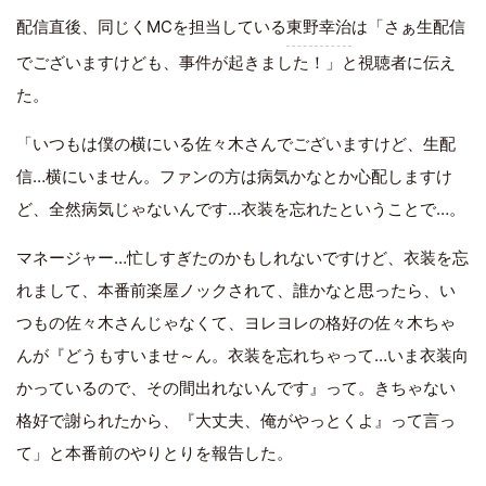
配信直後、同じくMCを担当している
東野幸治
は「さぁ生配信
でございますけども、事件が起きました！」と視聴者に伝え
た。
「いつもは僕の横にいる佐々木さんでございますけど、生配
信…横にいません。ファンの方は病気かなとか心配しますけ
ど、全然病気じゃないんです…衣装を忘れたということで…。
マネージャー…忙しすぎたのかもしれないですけど、衣装を忘
れまして、本番前楽屋ノックされて、誰かなと思ったら、い
つもの佐々木さんじゃなくて、ヨレヨレの格好の佐々木ちゃ
んが『どうもすいませ～ん。衣装を忘れちゃって…いま衣装向
かっているので、その間出れないんです』って。きちゃない
格好で謝られたから、『大丈夫、俺がやっとくよ』って言っ
て」と本番前のやりとりを報告した。