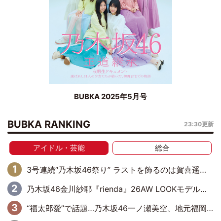
BUBKA 2025年5月号
BUBKA RANKING
23:30更新
アイドル・芸能
総合
3号連続“乃木坂46祭り” ラストを飾るのは賀喜遥香…5年ぶりの登場に「5年分大人になった私を見ていただけたら」
乃木坂46金川紗耶『rienda』26AW LOOKモデルに就任
“福太郎愛”で話題…乃木坂46一ノ瀬美空、地元福岡『めんべい25周年トップサポーター』に就任