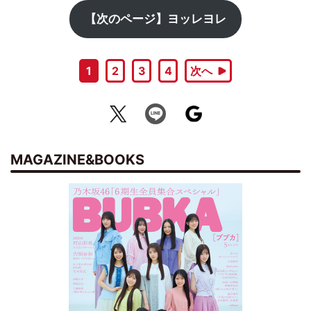
【次のページ】ヨッレヨレ
1
2
3
4
次へ
MAGAZINE&BOOKS