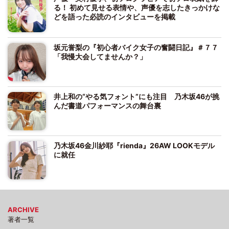
る！ 初めて見せる表情や、声優を志したきっかけな
どを語った必読のインタビューを掲載
坂元誉梨の『初心者バイク女子の奮闘日記』＃７７
「我慢大会してませんか？」
井上和の“やる気フォント”にも注目 乃木坂46が挑
んだ書道パフォーマンスの舞台裏
乃木坂46金川紗耶『rienda』26AW LOOKモデル
に就任
ARCHIVE
著者一覧